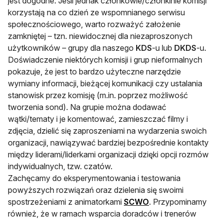
jest dogodne. Jeśli jednak członkowie/członkinie komisji
korzystają na co dzień ze wspomnianego serwisu
społecznościowego, warto rozważyć założenie
zamkniętej – tzn. niewidocznej dla niezaproszonych
użytkowników – grupy dla naszego
KDS
-u lub
DKDS
-u.
Doświadczenie niektórych komisji i grup nieformalnych
pokazuje, że jest to bardzo użyteczne narzędzie
wymiany informacji, bieżącej komunikacji czy ustalania
stanowisk przez komisję (m.in. poprzez możliwość
tworzenia sond). Na grupie można dodawać
wątki/tematy i je komentować, zamieszczać filmy i
zdjęcia, dzielić się zaproszeniami na wydarzenia swoich
organizacji, nawiązywać bardziej bezpośrednie kontakty
między liderami/liderkami organizacji dzięki opcji rozmów
indywidualnych, tzw. czatów.
Zachęcamy do eksperymentowania i testowania
powyższych rozwiązań oraz dzielenia się swoimi
otwiera się w nowej 
spostrzeżeniami z animatorkami
SCWO
. Przypominamy
również, że w ramach wsparcia doradców i trenerów