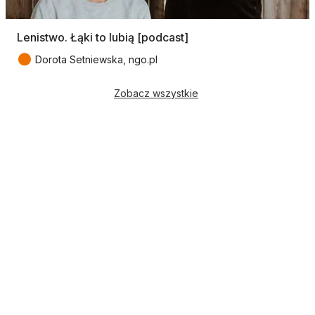
Lenistwo. Łąki to lubią [podcast]
●
Dorota Setniewska, ngo.pl
Zobacz wszystkie