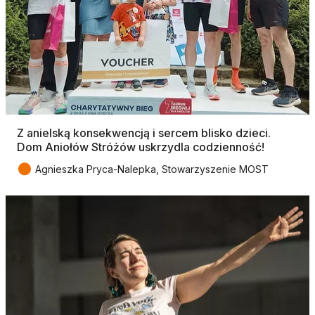
Z anielską konsekwencją i sercem blisko dzieci.
Dom Aniołów Stróżów uskrzydla codzienność!
●
Agnieszka Pryca-Nalepka, Stowarzyszenie MOST