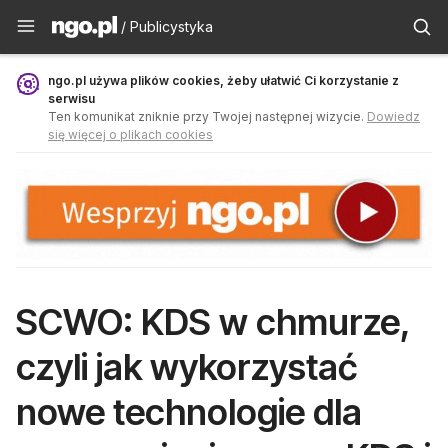
Publicystyka - ngo.pl
/ Publicystyka
ngo.pl używa plików cookies, żeby ułatwić Ci korzystanie z
serwisu
Ten komunikat zniknie przy Twojej następnej wizycie.
Dowiedz
się więcej o plikach cookies
SCWO: KDS w chmurze,
czyli jak wykorzystać
nowe technologie dla