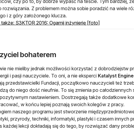
ziców, czy po to, by dobrze wypaść na teście. Tym bardziej, że
 rozwiązania. Z problemem można sobie poradzić na wiele r
o i z góry założonego klucza.
otwiera się w n
także: S3KTOR 2016: Ogarnij inżynierię [foto]
zyciel bohaterem
ie nie mieliby jednak możliwości korzystać z dobrodziejstw 
ergii i pasji nauczyciele. To oni, a nie eksperci
Katalyst Engine
ją przedstawicielki Fundacji, początkowo nauczycieli też trz
zą do niego dość nieufnie. To się zmienia po całodziennych 
 pozytywnym nastawieniem. Dostrzegają także dodatkowe ko
acować, w końcu lepiej poznają swoich kolegów z pracy.
giem naszego programu jest stworzenie międzyprzedmiotowe
yki, przyrody, techniki, informatyki, plastyki i czasem innych
 każdej lekcji dokładają się do tego, by rozwiązać dany prob