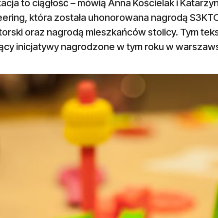
acja to ciągłość – mówią Anna Kościelak i Katarzy
eering, która została uhonorowana nagrodą S3KT
orski oraz nagrodą mieszkańców stolicy. Tym tek
jący inicjatywy nagrodzone w tym roku w warszaw