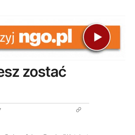
esz zostać
7