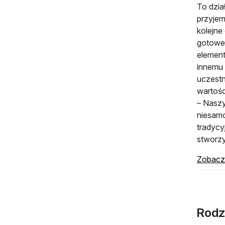
To dzia
przyjem
kolejne
gotowe 
element
innemu 
uczestn
wartośc
– Naszy
niesamo
tradycy
stworzy
Zobacz 
Rodz