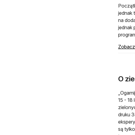
Początk
jednak 
na doda
jednak 
program
Zobacz
O zie
„Ogarni
15 - 18
zielony
druku 3
ekspery
są tylk