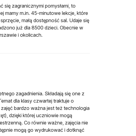
ać się zagranicznymi pomysłami, to
iej mamy m.in. 45-minutowe lekcje, które
sprzęcie, małą dostępność sal. Udaje się
dzono już dla 8500 dzieci. Obecnie w
rszawie i okolicach.
a się w nowej karcie
tnego zagadnienia. Składają się one z
emat dla klasy czwartej traktuje o
s zajęć bardzo ważna jest też technologia
), dzięki której uczniowie mogą
strzenną. Co równie ważne, zajęcia nie
astępnie mogą go wydrukować i dotknąć