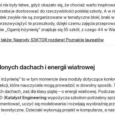
i nie były łatwe, gdyż okazało się, że chociaż warto inspirow
trzeba je dostosować do rzeczywistości polskiej szkoły. A w n
tek zwykle nie są zorganizowane w tematyczne bloki, braki w 
przezwyciężyć te przeszkody, dzięki czemu zajęcia przeprowa
ie „Ogarnij inżynierię” znajduje się 55 szkół, z czego 44 w Wa
otwier
 także: Nagrody S3KTOR rozdane! Poznajcie laureatów
lonych dachach i energii wiatrowej
j inżynierię” to w tym momencie dwa moduły dotyczące konkre
 lekcji, które nauczyciele mogą prowadzić w dowolny sposób. T
ch dachach, zaś dla klasy piątej – o energii wiatrowej. Podcza
D (
Katalyst Engineering
wypożycza szkołom potrzebny sprzęt
mentować, uczyć się modelowania i rozwijają wyobraźnię prze
o teoretyczne. Dzieciaki wykonują projekt w komputerze, a n