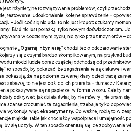
o stworzyły.
 jest inżynieryjne rozwiązywanie problemów, czyli przechodze
ie, testowanie, udoskonalanie, kolejne sprawdzenie – opowia
kacji. – Jeśli coś się nie uda, to nie jest kłopot: szukamy mome
amy. Błąd nie jest porażką, tylko nowym doświadczeniem. Ucz
stywana w codziennym życiu, nie tylko przez inżynierów – d
rogramie
„Ogarnij inżynierię”
chodzi też o odczarowanie ster
kojarzy się z czymś bardzo skomplikowanym, na przykład bu
wodu młodzi ludzie coraz częściej odchodzą od przedmiotów ś
rię” to sposób, by pokazać, że zagadnienia te są ciekawe i w
ia pokazują, że na poziomie czwartej klasy dzieci tracą zaint
est zabawą, to nie jest coś, co ich przeraża – tłumaczy Katar
enia pokazywane są na papierze, w formie wzoru. Zależy nam n
hciały odkrywać, jak działa świat, by nie mówiły „nie znam si
ame szanse zrozumieć te zagadnienia, trzeba je tylko odpowie
wie wykonują więc
eksperymenty
. Co ważne, robią to w zes
ncje miękkie, takie jak chociażby współpraca i umiejętność p
ją, by się uczyły. W ten sposób orientują się, że zdobywanie wi