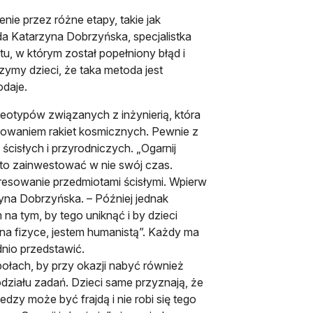
nie przez różne etapy, takie jak
da Katarzyna Dobrzyńska, specjalistka
ntu, w którym został popełniony błąd i
ymy dzieci, że taka metoda jest
odaje.
eotypów związanych z inżynierią, która
dowaniem rakiet kosmicznych. Pewnie z
cisłych i przyrodniczych. „Ogarnij
arto zainwestować w nie swój czas.
eresowanie przedmiotami ścisłymi. Wpierw
zyna Dobrzyńska. – Później jednak
a tym, by tego uniknąć i by dzieci
ę na fizyce, jestem humanistą”. Każdy ma
dnio przedstawić.
połach, by przy okazji nabyć również
odziału zadań. Dzieci same przyznają, że
edzy może być frajdą i nie robi się tego