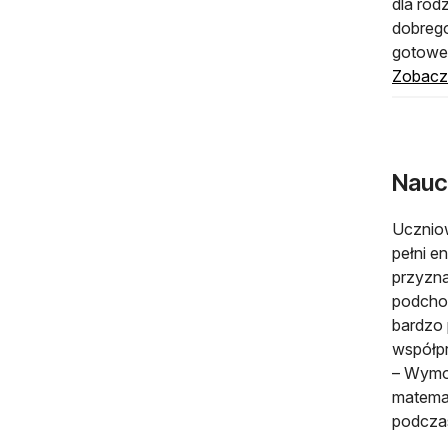
dla rod
dobrego
gotoweg
Zobacz 
Nauc
Uczniow
pełni en
przyzna
podchod
bardzo
współpr
– Wymo
matemat
podczas