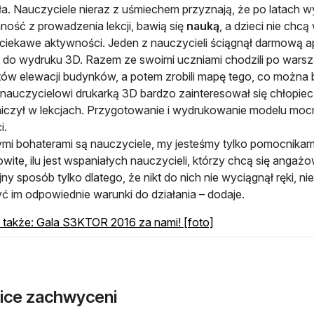
ła. Nauczyciele nieraz z uśmiechem przyznają, że po latach
ność z prowadzenia lekcji, bawią się
nauką
, a dzieci nie ch
 ciekawe aktywności. Jeden z nauczycieli ściągnął darmową ap
do wydruku 3D. Razem ze swoimi uczniami chodzili po warsza
ów elewacji budynków, a potem zrobili mapę tego, co można by 
nauczycielowi drukarką 3D bardzo zainteresował się chłopiec
iczył w lekcjach. Przygotowanie i wydrukowanie modelu mo
i.
mi bohaterami są nauczyciele, my jesteśmy tylko pomocnikami
wite, ilu jest wspaniałych nauczycieli, którzy chcą się angaż
jny sposób tylko dlatego, że nikt do nich nie wyciągnął ręki, ni
ć im odpowiednie warunki do działania – dodaje.
otwiera się w nowej
także: Gala S3KTOR 2016 za nami! [foto]
ice zachwyceni