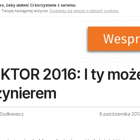
s, żeby ułatwić Ci korzystanie z serwisu
 Twojej następnej wizycie.
Dowiedz się więcej o plikach cookies
KTOR 2016: I ty moż
żynierem
 Dudkiewicz
6 października 201