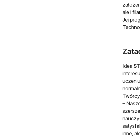
założen
ale i fi
Jej pro
Technol
Zata
Idea
S
interes
uczeniu
normaln
Twórcy
– Nasze
szersze
nauczyc
satysfa
inne, a