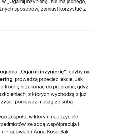
 w „Ogarnij inżynierię” nie ma jednego,
óżnych sposobów, zamiast korzystać z
owej karcie
programu
„Ogarnij inżynierię”
, gdyby nie
ering
, prowadzą przecież lekcje. Jak
eba trochę przekonać do programu, gdyż
szkoleniach, z których wychodzą z już
rzyści: ponieważ muszą ze sobą
go zespołu, w którym nauczyciele
 przedmiotów ze sobą współpracują i
lem – opowiada Anna Kościelak.