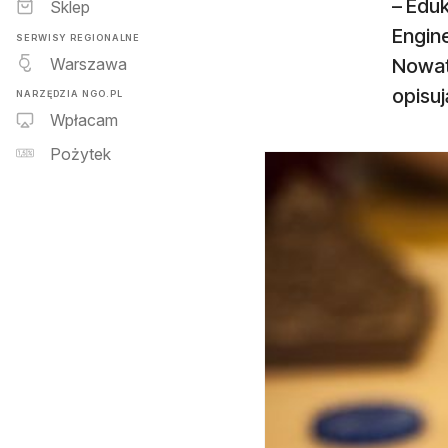
– Eduk
Sklep
Engin
SERWISY REGIONALNE
Warszawa
Nowat
opisu
NARZĘDZIA NGO.PL
Wpłacam
Pożytek