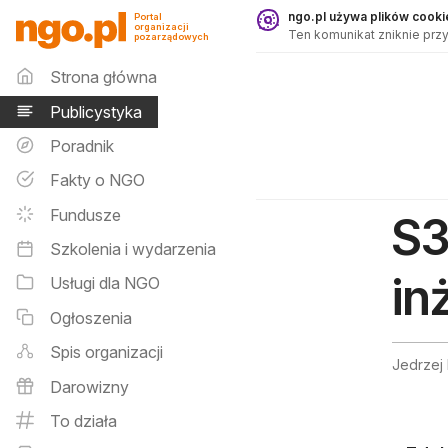
Publicystyka - ngo.pl
ngo.pl używa plików cookie
Portal
organizacji
Ten komunikat zniknie przy
pozarządowych
Menu główne
Strona główna
Publicystyka
Poradnik
Fakty o NGO
Fundusze
S3
Szkolenia i wydarzenia
in
Usługi dla NGO
Ogłoszenia
Spis organizacji
Jedrzej
Darowizny
To działa