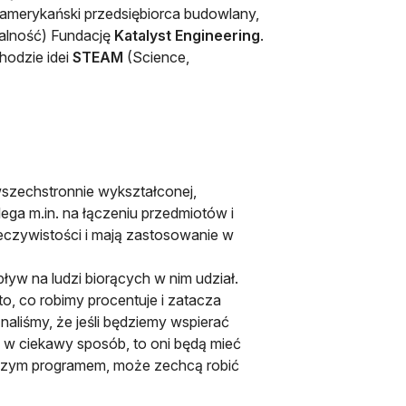
– amerykański przedsiębiorca budowlany,
iałalność) Fundację
Katalyst Engineering
.
chodzie idei
STEAM
(Science,
wszechstronnie wykształconej,
lega m.in. na łączeniu przedmiotów i
eczywistości i mają zastosowanie w
pływ na ludzi biorących w nim udział.
, co robimy procentuje i zatacza
aliśmy, że jeśli będziemy wspierać
 w ciekawy sposób, to oni będą mieć
a naszym programem, może zechcą robić