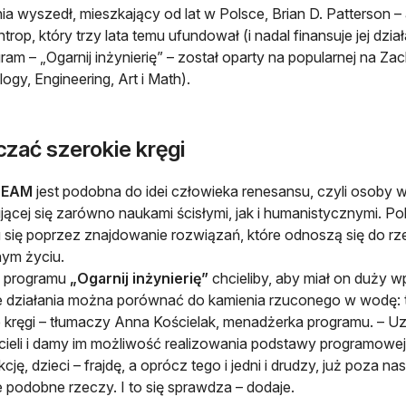
ia wyszedł, mieszkający od lat w Polsce, Brian D. Patterson 
lantrop, który trzy lata temu ufundował (i nadal finansuje jej dz
gram – „Ogarnij inżynierię” – został oparty na popularnej na Za
ogy, Engineering, Art i Math).
czać szerokie kręgi
TEAM
jest podobna do idei człowieka renesansu, czyli osoby 
ującej się zarówno naukami ścisłymi, jak i humanistycznymi. Po
 się poprzez znajdowanie rozwiązań, które odnoszą się do rz
ym życiu.
 programu
„Ogarnij inżynierię”
chcieliby, aby miał on duży w
 działania można porównać do kamienia rzuconego w wodę: to
 kręgi – tłumaczy Anna Kościelak, menadżerka programu. – Uzn
ieli i damy im możliwość realizowania podstawy programowej
kcję, dzieci – frajdę, a oprócz tego i jedni i drudzy, już poz
le podobne rzeczy. I to się sprawdza – dodaje.