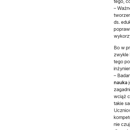
tego, c
– Ważne
tworzen
ds. edu
poprawi
wykorzy
Bo w p
zwykle 
tego po
inżynie
– Badan
nauka
j
zagadni
wciąż c
takie s
Ucznio
kompete
nie czu