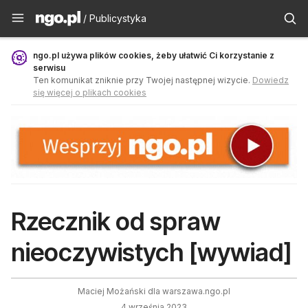
Publicystyka - ngo.pl
/ Publicystyka
ngo.pl używa plików cookies, żeby ułatwić Ci korzystanie z
serwisu
Ten komunikat zniknie przy Twojej następnej wizycie.
Dowiedz
się więcej o plikach cookies
Rzecznik od spraw
nieoczywistych [wywiad]
Maciej Możański dla warszawa.ngo.pl
4 września 2023