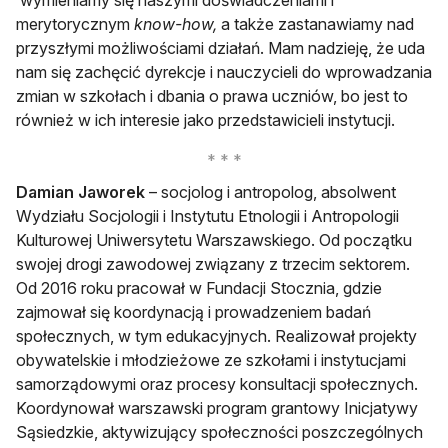
wymieniamy się naszymi doświadczeniami i
merytorycznym
know-how,
a także zastanawiamy nad
przyszłymi możliwościami działań. Mam nadzieję, że uda
nam się zachęcić dyrekcje i nauczycieli do wprowadzania
zmian w szkołach i dbania o prawa uczniów, bo jest to
również w ich interesie jako przedstawicieli instytucji.
Damian Jaworek
– socjolog i antropolog, absolwent
Wydziału Socjologii i Instytutu Etnologii i Antropologii
Kulturowej Uniwersytetu Warszawskiego. Od początku
swojej drogi zawodowej związany z trzecim sektorem.
Od 2016 roku pracował w Fundacji Stocznia, gdzie
zajmował się koordynacją i prowadzeniem badań
społecznych, w tym edukacyjnych. Realizował projekty
obywatelskie i młodzieżowe ze szkołami i instytucjami
samorządowymi oraz procesy konsultacji społecznych.
Koordynował warszawski program grantowy Inicjatywy
Sąsiedzkie, aktywizujący społeczności poszczególnych