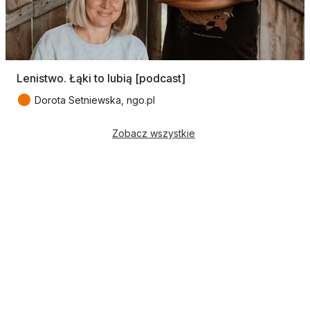
Lenistwo. Łąki to lubią [podcast]
●
Dorota Setniewska, ngo.pl
Zobacz wszystkie