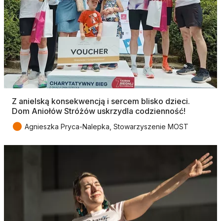
Z anielską konsekwencją i sercem blisko dzieci.
Dom Aniołów Stróżów uskrzydla codzienność!
●
Agnieszka Pryca-Nalepka, Stowarzyszenie MOST