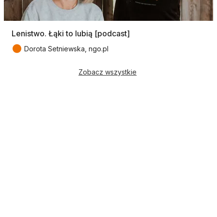
Lenistwo. Łąki to lubią [podcast]
●
Dorota Setniewska, ngo.pl
Zobacz wszystkie