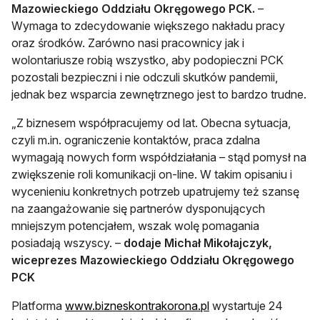
Mazowieckiego Oddziału Okręgowego PCK.
–
Wymaga to zdecydowanie większego nakładu pracy
oraz środków. Zarówno nasi pracownicy jak i
wolontariusze robią wszystko, aby podopieczni PCK
pozostali bezpieczni i nie odczuli skutków pandemii,
jednak bez wsparcia zewnętrznego jest to bardzo trudne.
„Z biznesem współpracujemy od lat. Obecna sytuacja,
czyli m.in. ograniczenie kontaktów, praca zdalna
wymagają nowych form współdziałania – stąd pomysł na
zwiększenie roli komunikacji on-line. W takim opisaniu i
wycenieniu konkretnych potrzeb upatrujemy też szansę
na zaangażowanie się partnerów dysponujących
mniejszym potencjałem, wszak wolę pomagania
posiadają wszyscy. –
dodaje Michał Mikołajczyk,
wiceprezes Mazowieckiego Oddziału Okręgowego
PCK
otwiera się w nowej k
Platforma
www.bizneskontrakorona.pl
wystartuje 24