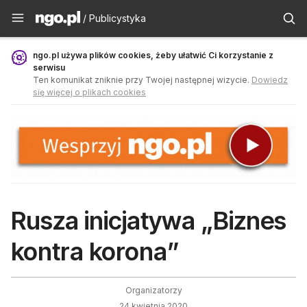
Publicystyka - ngo.pl
/ Publicystyka
ngo.pl używa plików cookies, żeby ułatwić Ci korzystanie z
serwisu
Ten komunikat zniknie przy Twojej następnej wizycie.
Dowiedz
się więcej o plikach cookies
Rusza inicjatywa „Biznes
kontra korona”
Organizatorzy
24 kwietnia 2020