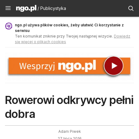
Publicystyka - ngo.pl
/ Publicystyka
ngo.pl używa plików cookies, żeby ułatwić Ci korzystanie z
serwisu
Ten komunikat zniknie przy Twojej następnej wizycie.
Dowiedz
się więcej o plikach cookies
Rowerowi odkrywcy pełni
dobra
Adam Piwek
27 lipca 2016