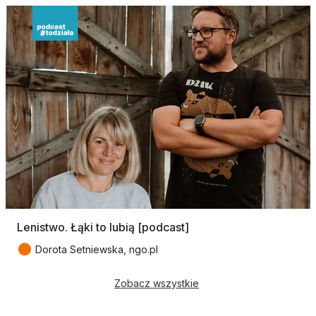
Lenistwo. Łąki to lubią [podcast]
●
Dorota Setniewska, ngo.pl
Zobacz wszystkie