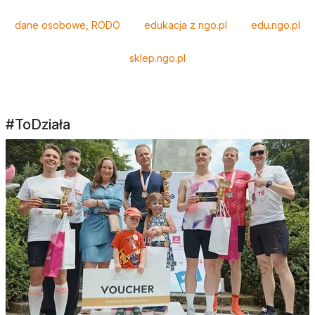
dane osobowe, RODO
edukacja z ngo.pl
edu.ngo.pl
sklep.ngo.pl
#ToDziała