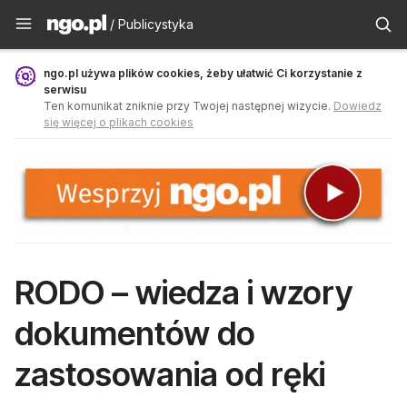
Publicystyka - ngo.pl
/ Publicystyka
ngo.pl używa plików cookies, żeby ułatwić Ci korzystanie z
serwisu
Ten komunikat zniknie przy Twojej następnej wizycie.
Dowiedz
się więcej o plikach cookies
RODO – wiedza i wzory
dokumentów do
zastosowania od ręki