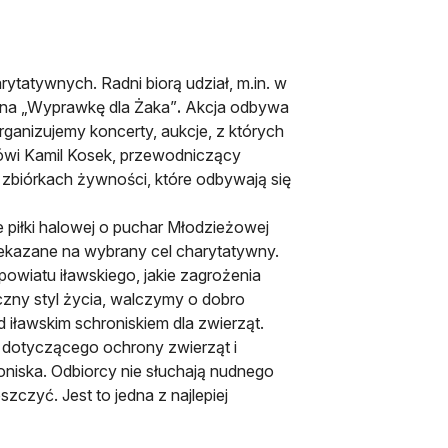
harytatywnych. Radni biorą udział, m.in. w
e na „Wyprawkę dla Żaka”
.
Akcja odbywa
rganizujemy koncerty, aukcje, z których
ówi Kamil Kosek, przewodniczący
zbiórkach żywności, które odbywają się
je piłki halowej o puchar Młodzieżowej
zekazane na wybrany cel charytatywny.
owiatu iławskiego, jakie zagrożenia
zny styl życia, walczymy o dobro
d iławskim schroniskiem dla zwierząt.
mu dotyczącego ochrony zwierząt i
niska. Odbiorcy nie słuchają nudnego
zczyć. Jest to jedna z najlepiej