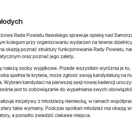
młodych
żowa Rada Powiatu Iławskiego sprawuje opiekę nad Samorząd
m kolegom przy organizowaniu wydarzeń na terenie dzielnicy l
a okazję poznać struktury funkcjonowania Rady Powiatu, na
tycznym oraz poznać jego zalety.
 należą osoby wyjątkowe. Przede wszystkim wyróżnia je to, ż
oba spełnia te kryteria, może zgłosić swoją kandydaturę na
a. Wybrani kandydaci na pierwszej sesji nowej kadencji uroczy
eśnie jest to zobowiązanie do wypełniania swych obowiązk
alizuje inicjatywy z młodzieżą niemiecką, w ramach współpra
 cztery takie wymiany. Podczas spotkań młodzież ma okazję
tory, a ponadto zwiedzić ciekawe miejsca.