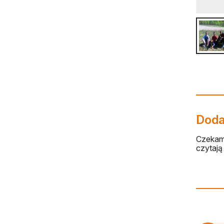
Dodaj
Czekamy
czytają 