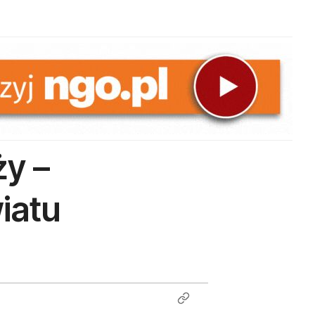
ży –
iatu