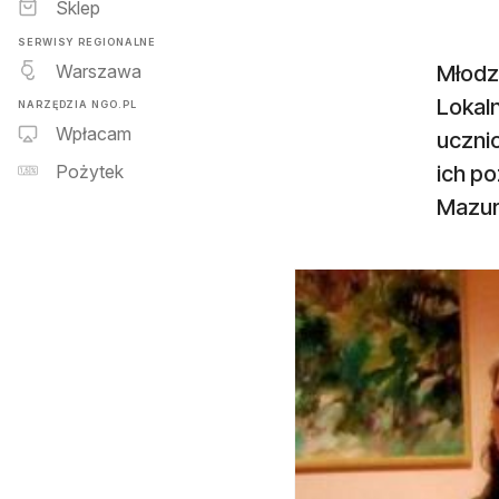
Sklep
SERWISY REGIONALNE
Warszawa
Młodz
Lokaln
NARZĘDZIA NGO.PL
Wpłacam
ucznio
ich po
Pożytek
Mazu