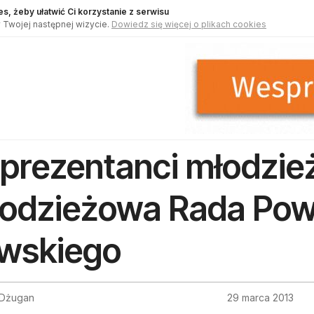
s, żeby ułatwić Ci korzystanie z serwisu
 Twojej następnej wizycie.
Dowiedz się więcej o plikach cookies
prezentanci młodzie
odzieżowa Rada Pow
awskiego
 Dżugan
29 marca 2013