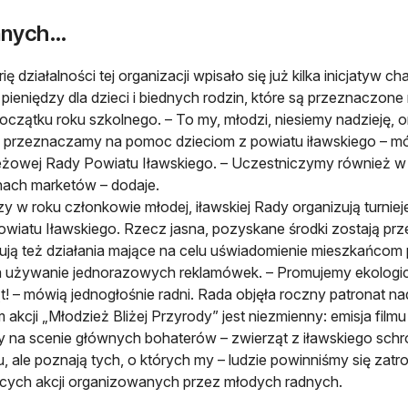
innych…
ię działalności tej organizacji wpisało się już kilka inicjatyw c
 pieniędzy dla dzieci i biednych rodzin, które są przeznaczon
początku roku szkolnego. – To my, młodzi, niesiemy nadzieję, o
 przeznaczamy na pomoc dzieciom z powiatu iławskiego – m
żowej Rady Powiatu Iławskiego. – Uczestniczymy również w 
nach marketów – dodaje.
azy w roku członkowie młodej, iławskiej Rady organizują turnie
wiatu Iławskiego. Rzecz jasna, pozyskane środki zostają pr
ją też działania mające na celu uświadomienie mieszkańcom p
 używanie jednorazowych reklamówek. – Promujemy ekologic
t! – mówią jednogłośnie radni. Rada objęła roczny patronat na
 akcji „Młodzież Bliżej Przyrody” jest niezmienny: emisja fil
 na scenie głównych bohaterów – zwierząt z iławskiego schro
, ale poznają tych, o których my – ludzie powinniśmy się zatros
ących akcji organizowanych przez młodych radnych.