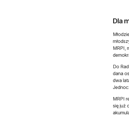
Dla 
Młodzie
młodszy
MRPI, m
demokra
Do Rady
dana os
dwa lat
Jednocz
MRPI re
się już
akumula