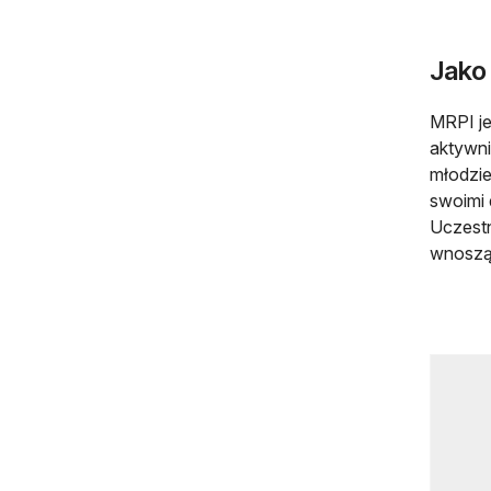
Jako
MRPI je
aktywni
młodzi
swoimi 
Uczestn
wnoszą 