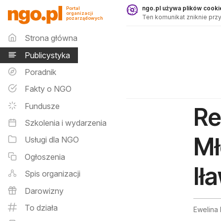
Publicystyka - ngo.pl
ngo.pl używa plików cookie
Portal
organizacji
Ten komunikat zniknie przy
pozarządowych
Menu główne
Strona główna
Publicystyka
Poradnik
Fakty o NGO
Fundusze
Re
Szkolenia i wydarzenia
Mł
Usługi dla NGO
Ogłoszenia
Ił
Spis organizacji
Darowizny
To działa
Ewelina