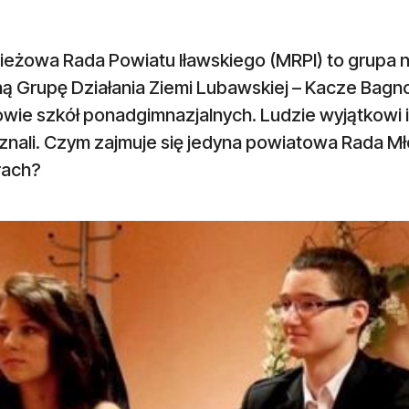
ieżowa Rada Powiatu Iławskiego (MRPI) to grupa 
ą Grupę Działania Ziemi Lubawskiej – Kacze Bagno.
wie szkół ponadgimnazjalnych. Ludzie wyjątkowi i 
znali. Czym zajmuje się jedyna powiatowa Rada Mł
rach?