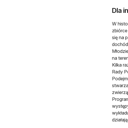
Dla 
W histor
zbiórce
się na 
dochód
Młodzie
na tere
Kilka r
Rady Po
Podejmu
stwarza
zwierzą
Program
występy
wykładu
działaj