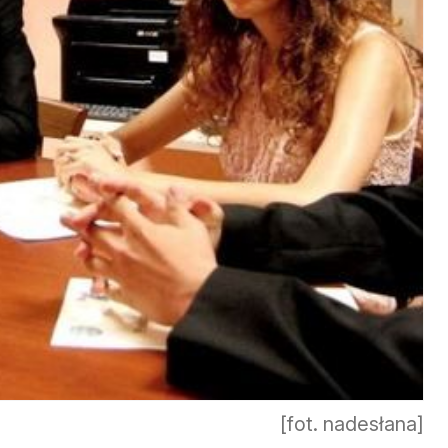
[fot. nadesłana]