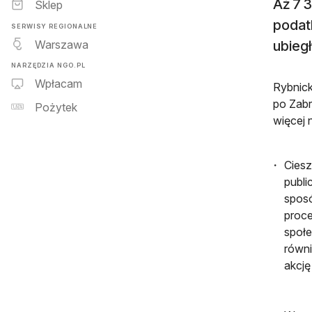
Aż 7 
Sklep
podatk
SERWISY REGIONALNE
Warszawa
ubieg
NARZĘDZIA NGO.PL
Wpłacam
Rybnick
po Zabr
Pożytek
więcej 
Ciesz
publi
sposó
proce
społe
równi
akcję