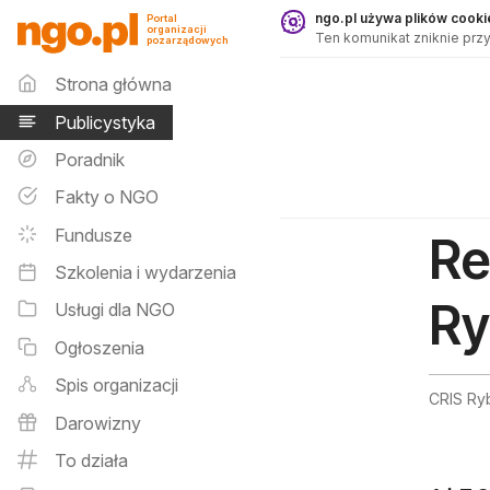
Publicystyka - ngo.pl
ngo.pl używa plików cookie
Portal
organizacji
Ten komunikat zniknie przy
pozarządowych
Menu główne
Strona główna
Publicystyka
Poradnik
Fakty o NGO
Fundusze
Re
Szkolenia i wydarzenia
Ry
Usługi dla NGO
Ogłoszenia
Spis organizacji
CRIS Ry
Darowizny
To działa