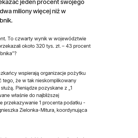
zekazać jeden procent swojego
dwa miliony więcej niż w
bnik.
ent. To czwarty wynik w województwie
rzekazali około 320 tys. zł. – 43 procent
ybnika”?
eszkańcy wspierają organizacje pożytku
 tego, że w tak nieskomplikowany
 służą. Pieniądze pozyskane z „1
wane właśnie do najbliższej
ce przekazywanie 1 procenta podatku -
gnieszka Zielonka-Mitura, koordynująca