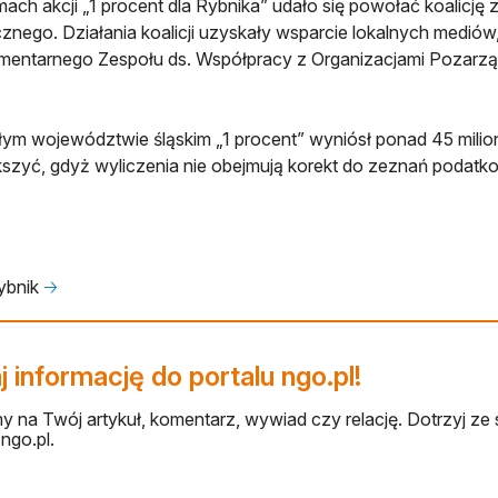
ach akcji „1 procent dla Rybnika” udało się powołać koalicję 
cznego. Działania koalicji uzyskały wsparcie lokalnych mediów
mentarnego Zespołu ds. Współpracy z Organizacjami Pozarz
ym województwie śląskim „1 procent” wyniósł ponad 45 milio
szyć, gdyż wyliczenia nie obejmują korekt do zeznań podatk
ybnik
🡢
 informację do portalu ngo.pl!
 na Twój artykuł, komentarz, wywiad czy relację. Dotrzyj ze 
ngo.pl.