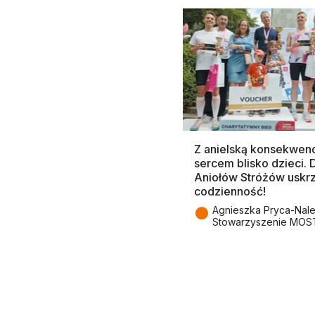
Z anielską konsekwenc
sercem blisko dzieci.
Aniołów Stróżów uskr
codzienność!
●
Agnieszka Pryca-Nal
Stowarzyszenie MOS