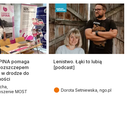
SPINA pomaga
Lenistwo. Łąki to lubią
rozszczepem
[podcast]
 w drodze do
ności
cha,
●
Dorota Setniewska, ngo.pl
yszenie MOST