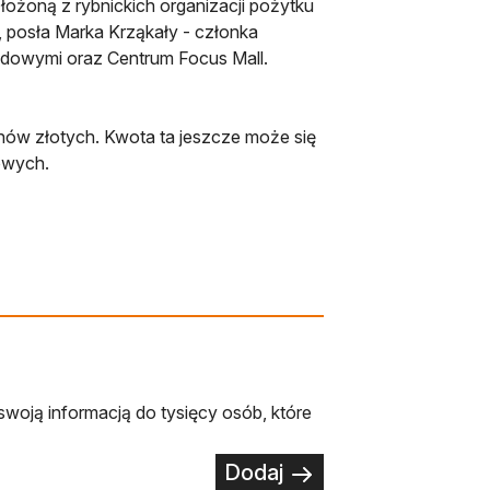
złożoną z rybnickich organizacji pożytku
, posła Marka Krząkały - członka
ądowymi oraz Centrum Focus Mall.
nów złotych. Kwota ta jeszcze może się
owych.
swoją informacją do tysięcy osób, które
Dodaj