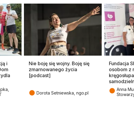
ją i
Nie boję się wojny. Boję się
Fundacja 
 Dom
zmarnowanego życia
osobom z 
zydla
[podcast]
kręgosłupa
samodziel
●
epka,
Anna Mu
●
Dorota Setniewska, ngo.pl
T
Stowarz