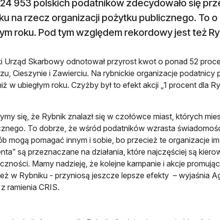
324 953 polskich podatników zdecydowało się pr
u na rzecz organizacji pożytku publicznego. To o 
łym roku. Pod tym względem rekordowy jest też Ry
i Urząd Skarbowy odnotował przyrost kwot o ponad 52 proc
zu, Cieszynie i Zawierciu. Na rybnickie organizacje podatnicy p
niż w ubiegłym roku. Czyżby był to efekt akcji „1 procent dla R
ymy się, że Rybnik znalazł się w czołówce miast, których mi
cznego. To dobrze, że wśród podatników wzrasta świadomość
b mogą pomagać innym i sobie, bo przecież te organizacje im
nta” są przeznaczane na działania, które najczęściej są kiero
czności. Mamy nadzieję, że kolejne kampanie i akcje promują
eż w Rybniku - przyniosą jeszcze lepsze efekty – wyjaśnia A
 z ramienia CRIS.