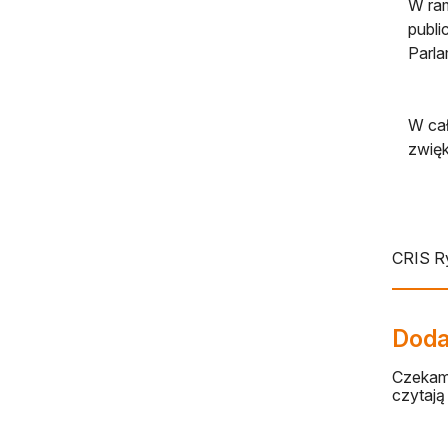
W ram
publi
Parla
W cał
zwięk
CRIS R
Dodaj
Czekamy
czytają 