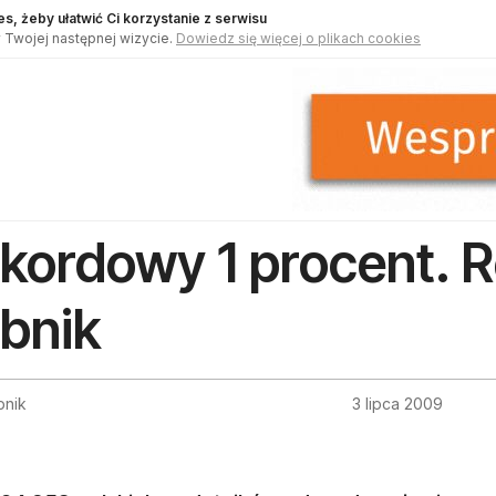
s, żeby ułatwić Ci korzystanie z serwisu
 Twojej następnej wizycie.
Dowiedz się więcej o plikach cookies
kordowy 1 procent. 
bnik
bnik
3 lipca 2009