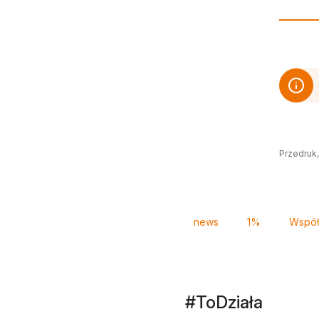
Przedruk,
Tagi
news
1%
Współp
#ToDziała