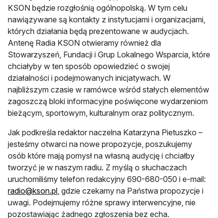
KSON będzie rozgłośnią ogólnopolską. W tym celu
nawiązywane są kontakty z instytucjami i organizacjami,
których działania będą prezentowane w audycjach.
Antenę Radia KSON otwieramy również dla
Stowarzyszeń, Fundacji i Grup Lokalnego Wsparcia, które
chciałyby w ten sposób opowiedzieć o swojej
działalności i podejmowanych inicjatywach. W
najbliższym czasie w ramówce wśród stałych elementów
zagoszczą bloki informacyjne poświęcone wydarzeniom
bieżącym, sportowym, kulturalnym oraz politycznym.
Jak podkreśla redaktor naczelna Katarzyna Pietuszko –
jesteśmy otwarci na nowe propozycje, poszukujemy
osób które mają pomysł na własną audycję i chciałby
tworzyć je w naszym radiu. Z myślą o słuchaczach
uruchomiliśmy telefon redakcyjny 690-680-050 i e-mail:
radio@kson.pl
, gdzie czekamy na Państwa propozycje i
uwagi. Podejmujemy różne sprawy interwencyjne, nie
pozostawiając żadnego zgłoszenia bez echa.