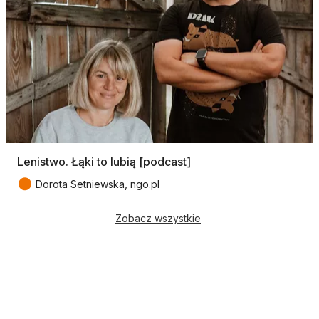
Lenistwo. Łąki to lubią [podcast]
●
Dorota Setniewska, ngo.pl
Zobacz wszystkie