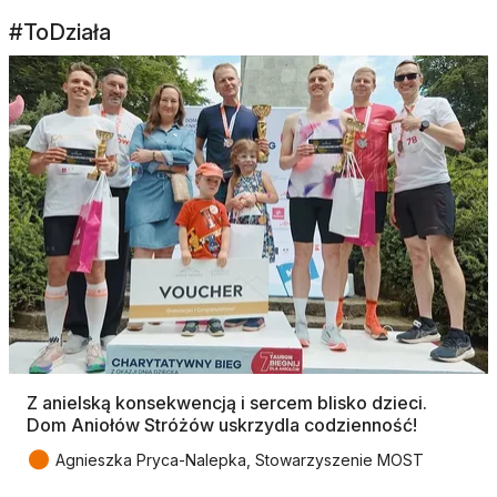
#ToDziała
Z anielską konsekwencją i sercem blisko dzieci.
Dom Aniołów Stróżów uskrzydla codzienność!
●
Agnieszka Pryca-Nalepka, Stowarzyszenie MOST