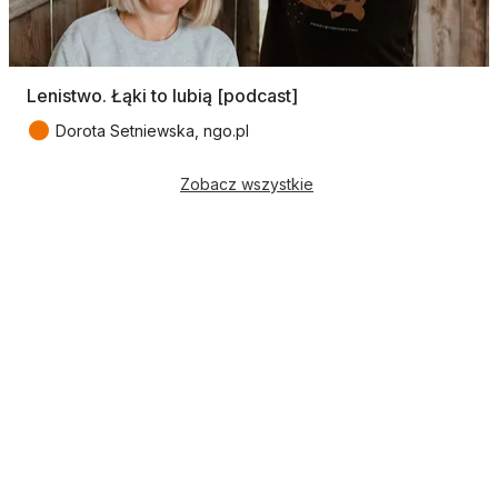
Lenistwo. Łąki to lubią [podcast]
●
Dorota Setniewska, ngo.pl
Zobacz wszystkie