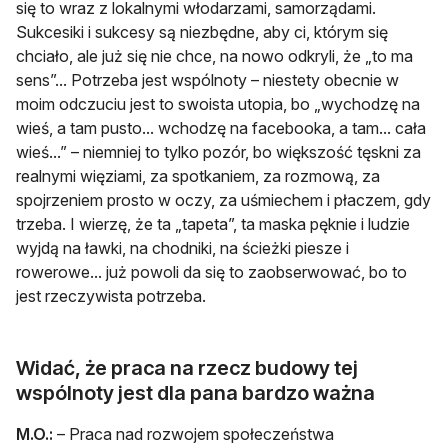
się to wraz z lokalnymi włodarzami, samorządami.
Sukcesiki i sukcesy są niezbędne, aby ci, którym się
chciało, ale już się nie chce, na nowo odkryli, że „to ma
sens”... Potrzeba jest wspólnoty – niestety obecnie w
moim odczuciu jest to swoista utopia, bo „wychodzę na
wieś, a tam pusto... wchodzę na facebooka, a tam... cała
wieś...” – niemniej to tylko pozór, bo większość tęskni za
realnymi więziami, za spotkaniem, za rozmową, za
spojrzeniem prosto w oczy, za uśmiechem i płaczem, gdy
trzeba. I wierzę, że ta „tapeta”, ta maska pęknie i ludzie
wyjdą na ławki, na chodniki, na ścieżki piesze i
rowerowe... już powoli da się to zaobserwować, bo to
jest rzeczywista potrzeba.
Widać, że praca na rzecz budowy tej
wspólnoty jest dla pana bardzo ważna
M.O.:
– Praca nad rozwojem społeczeństwa