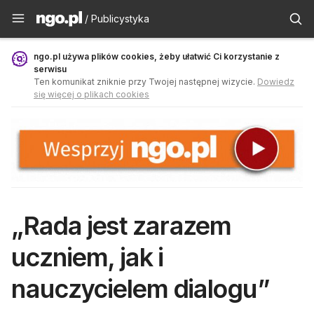
Publicystyka - ngo.pl
/ Publicystyka
ngo.pl używa plików cookies, żeby ułatwić Ci korzystanie z
serwisu
Ten komunikat zniknie przy Twojej następnej wizycie.
Dowiedz
się więcej o plikach cookies
„Rada jest zarazem
uczniem, jak i
nauczycielem dialogu”