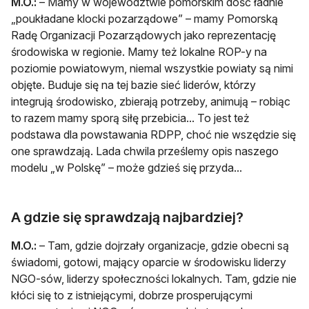
M.O.:
– Mamy w województwie pomorskim dość ładnie
„poukładane klocki pozarządowe” – mamy Pomorską
Radę Organizacji Pozarządowych jako reprezentację
środowiska w regionie. Mamy też lokalne ROP-y na
poziomie powiatowym, niemal wszystkie powiaty są nimi
objęte. Buduje się na tej bazie sieć liderów, którzy
integrują środowisko, zbierają potrzeby, animują – robiąc
to razem mamy sporą siłę przebicia... To jest też
podstawa dla powstawania RDPP, choć nie wszędzie się
one sprawdzają. Lada chwila prześlemy opis naszego
modelu „w Polskę” – może gdzieś się przyda...
A gdzie się sprawdzają najbardziej?
M.O.:
– Tam, gdzie dojrzały organizacje, gdzie obecni są
świadomi, gotowi, mający oparcie w środowisku liderzy
NGO-sów, liderzy społeczności lokalnych. Tam, gdzie nie
kłóci się to z istniejącymi, dobrze prosperującymi