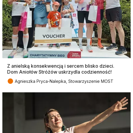
Z anielską konsekwencją i sercem blisko dzieci.
Dom Aniołów Stróżów uskrzydla codzienność!
●
Agnieszka Pryca-Nalepka, Stowarzyszenie MOST