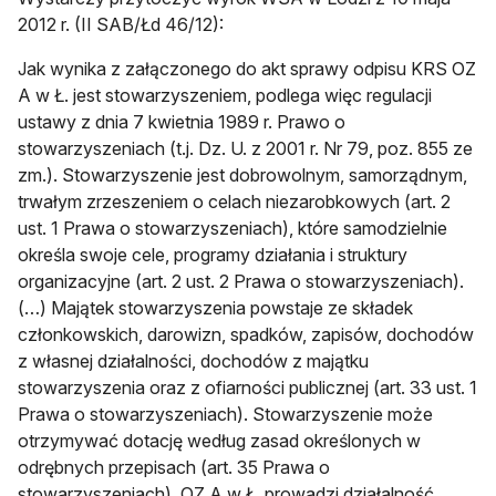
2012 r. (II SAB/Łd 46/12):
Jak wynika z załączonego do akt sprawy odpisu KRS OZ
A w Ł. jest stowarzyszeniem, podlega więc regulacji
ustawy z dnia 7 kwietnia 1989 r. Prawo o
stowarzyszeniach (t.j. Dz. U. z 2001 r. Nr 79, poz. 855 ze
zm.). Stowarzyszenie jest dobrowolnym, samorządnym,
trwałym zrzeszeniem o celach niezarobkowych (art. 2
ust. 1 Prawa o stowarzyszeniach), które samodzielnie
określa swoje cele, programy działania i struktury
organizacyjne (art. 2 ust. 2 Prawa o stowarzyszeniach).
(…) Majątek stowarzyszenia powstaje ze składek
członkowskich, darowizn, spadków, zapisów, dochodów
z własnej działalności, dochodów z majątku
stowarzyszenia oraz z ofiarności publicznej (art. 33 ust. 1
Prawa o stowarzyszeniach). Stowarzyszenie może
otrzymywać dotację według zasad określonych w
odrębnych przepisach (art. 35 Prawa o
stowarzyszeniach). OZ A w Ł. prowadzi działalność