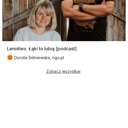
Lenistwo. Łąki to lubią [podcast]
●
Dorota Setniewska, ngo.pl
Zobacz wszystkie