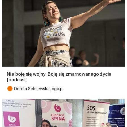
Nie boję się wojny. Boję się zmarnowanego życia
[podcast]
●
Dorota Setniewska, ngo.pl