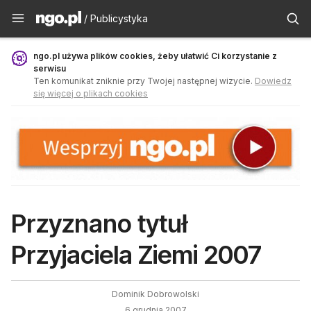
Publicystyka - ngo.pl
/ Publicystyka
ngo.pl używa plików cookies, żeby ułatwić Ci korzystanie z
serwisu
Ten komunikat zniknie przy Twojej następnej wizycie.
Dowiedz
się więcej o plikach cookies
Przyznano tytuł
Przyjaciela Ziemi 2007
Dominik Dobrowolski
6 grudnia 2007