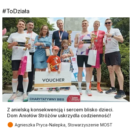
#ToDziała
Z anielską konsekwencją i sercem blisko dzieci.
Dom Aniołów Stróżów uskrzydla codzienność!
●
Agnieszka Pryca-Nalepka, Stowarzyszenie MOST