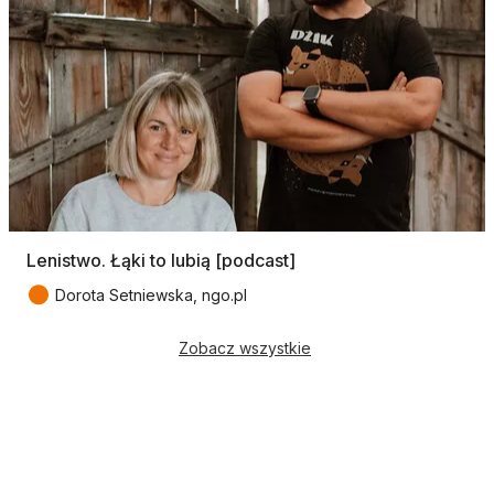
Lenistwo. Łąki to lubią [podcast]
●
Dorota Setniewska, ngo.pl
Zobacz wszystkie