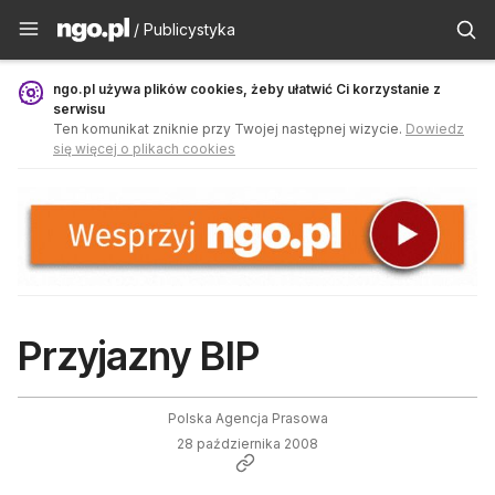
Publicystyka - ngo.pl
/ Publicystyka
ngo.pl używa plików cookies, żeby ułatwić Ci korzystanie z
serwisu
Ten komunikat zniknie przy Twojej następnej wizycie.
Dowiedz
się więcej o plikach cookies
Przyjazny BIP
Polska Agencja Prasowa
28 października 2008