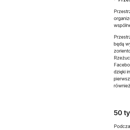
Przestr
organiz
wspóln
Przestr
będą wy
zorient
Rzeżuch
Faceboo
dzięki 
pierwsz
również
50 t
Podczas