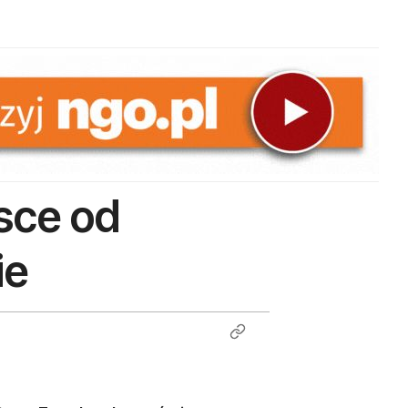
sce od
ie