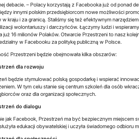
nej debacie. – Polacy korzystają z Facebooka już od ponad dek
iędzy innymi polskim przedsiębiorcom nowe możliwości prom
w w kraju i za granicą. Staliśmy się też efektywnym narzędziem
lizacji wolontariuszy i darczyńców. Łączymy ludzi i wspiera
a już 16 milionów Polaków. Otwarcie Przestrzeni to nasz kolej
dzialny w Facebooku za politykę publiczną w Polsce.
ność Przestrzeni będzie obejmowała kilka obszarów:
strzeń dla rozwoju
zeń będzie stymulować polską gospodarkę i wspierać innowa
eniem. W tym celu stanie się centrum szkoleń dla osób wkracz
ębiorców oraz dla organizacji społecznych.
strzeń do dialogu
e jak Facebook, Przestrzeń ma być bezpiecznym miejscem sw
służyła edukacji obywatelskiej i uczyła świadomego odbioru med
strzeń dla społeczności