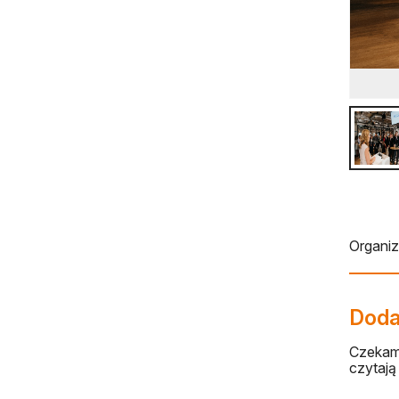
Organi
Dodaj
Czekamy
czytają 