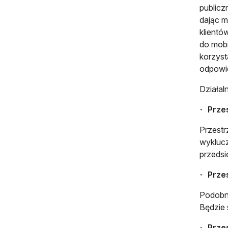
publicz
dając m
klientó
do mobi
korzyst
odpowie
Działal
Prze
Przestr
wyklucz
przedsi
Prze
Podobni
Będzie 
Prze