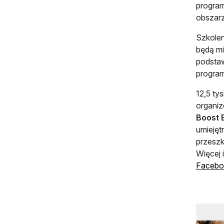
program
obszarz
Szkolen
będą mi
podstaw
program
12,5 ty
organiz
Boost 
umiejęt
przesz
Więcej 
Facebo