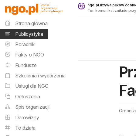
Publicystyka - ngo.pl
ngo.pl używa plików cookie
Portal
organizacji
Ten komunikat zniknie przy
pozarządowych
Menu główne
Strona główna
Publicystyka
Poradnik
Fakty o NGO
Fundusze
Pr
Szkolenia i wydarzenia
Fa
Usługi dla NGO
Ogłoszenia
Spis organizacji
Organiz
Darowizny
To działa