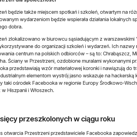
zeń będzie także miejscem spotkań i szkoleń, otwartym na róż
owanym wydarzeniom będzie wspierała działania lokalnych sp
ego dobra.
zeń zlokalizowano w biurowcu sąsiadującym z warszawskimi “K
korzystywane do organizacji szkoleń i wydarzeń. Ich nazwy 
owania centrum na polskich odbiorców – są to: Chrabąszcz, Mi
a. Ściany w Przestrzeni, ozdobione muralami wykonanymi pr
ka przedstawiają wzór materiałowej koronki i nawiązują do tr
industrialnym elementom wystrój jasno wskazuje na hackerską k
y taki ośrodek Facebooka w regionie Europy Środkowo-Wsch
 w Hiszpanii i Włoszech.
ysięcy przeszkolonych w ciągu roku
 otwarcia Przestrzeni przedstawiciele Facebooka zapowiedzi