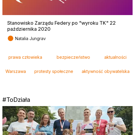
Stanowisko Zarządu Federy po "wyroku TK" 22
października 2020
●
Natalia Jungrav
Tagi
prawa człowieka
bezpieczeństwo
aktualności
Warszawa
protesty społeczne
aktywność obywatelska
#ToDziała