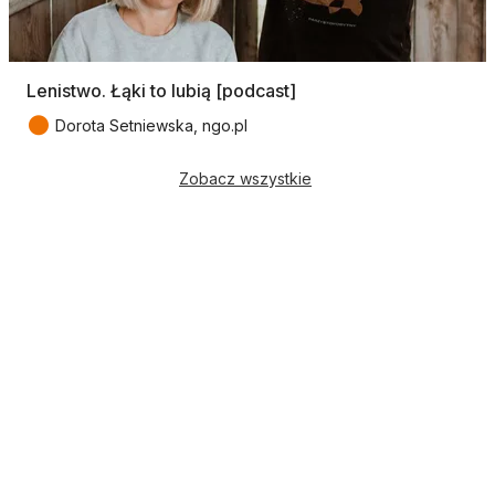
Lenistwo. Łąki to lubią [podcast]
●
Dorota Setniewska, ngo.pl
Zobacz wszystkie