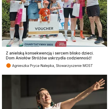
Z anielską konsekwencją i sercem blisko dzieci.
Dom Aniołów Stróżów uskrzydla codzienność!
●
Agnieszka Pryca-Nalepka, Stowarzyszenie MOST