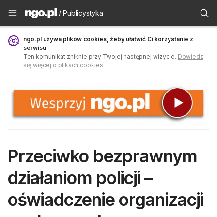
Publicystyka - ngo.pl
/ Publicystyka
ngo.pl używa plików cookies, żeby ułatwić Ci korzystanie z
serwisu
Ten komunikat zniknie przy Twojej następnej wizycie.
Dowiedz
się więcej o plikach cookies
Przeciwko bezprawnym
działaniom policji –
oświadczenie organizacji