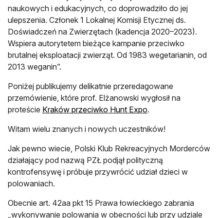
naukowych i edukacyjnych, co doprowadziło do jej
ulepszenia. Członek 1 Lokalnej Komisji Etycznej ds.
Doświadczeń na Zwierzętach (kadencja 2020–2023).
Wspiera autorytetem bieżące kampanie przeciwko
brutalnej eksploatacji zwierząt. Od 1983 wegetarianin, od
2013 weganin”.
Poniżej publikujemy delikatnie przeredagowane
przemówienie, które prof. Elżanowski wygłosił na
otwiera się w nowej
proteście
Kraków przeciwko Hunt Expo
.
Witam wielu znanych i nowych uczestników!
Jak pewno wiecie, Polski Klub Rekreacyjnych Morderców
działający pod nazwą PZŁ podjął polityczną
kontrofensywę i próbuje przywrócić udział dzieci w
polowaniach.
Obecnie art. 42aa pkt 15 Prawa łowieckiego zabrania
„wykonywanie polowania w obecności lub przy udziale