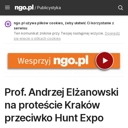
Publicystyka - ngo.pl
/ Publicystyka
ngo.pl używa plików cookies, żeby ułatwić Ci korzystanie z
serwisu
Ten komunikat zniknie przy Twojej następnej wizycie.
Dowiedz
się więcej o plikach cookies
Prof. Andrzej Elżanowski
na proteście Kraków
przeciwko Hunt Expo