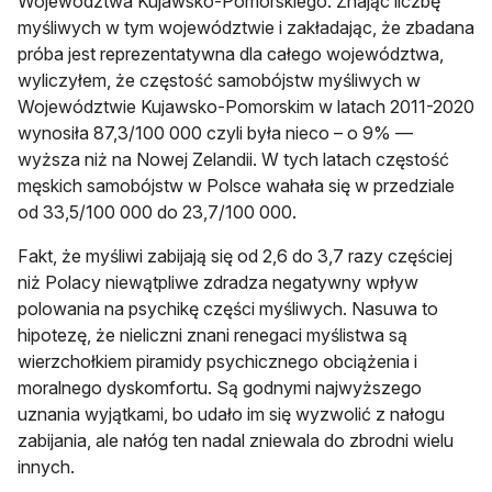
Województwa Kujawsko-Pomorskiego. Znając liczbę
myśliwych w tym województwie i zakładając, że zbadana
próba jest reprezentatywna dla całego województwa,
wyliczyłem, że częstość samobójstw myśliwych w
Województwie Kujawsko-Pomorskim w latach 2011-2020
wynosiła 87,3/100 000 czyli była nieco – o 9% —
wyższa niż na Nowej Zelandii. W tych latach częstość
męskich samobójstw w Polsce wahała się w przedziale
od 33,5/100 000 do 23,7/100 000.
Fakt, że myśliwi zabijają się od 2,6 do 3,7 razy częściej
niż Polacy niewątpliwe zdradza negatywny wpływ
polowania na psychikę części myśliwych. Nasuwa to
hipotezę, że nieliczni znani renegaci myślistwa są
wierzchołkiem piramidy psychicznego obciążenia i
moralnego dyskomfortu. Są godnymi najwyższego
uznania wyjątkami, bo udało im się wyzwolić z nałogu
zabijania, ale nałóg ten nadal zniewala do zbrodni wielu
innych.