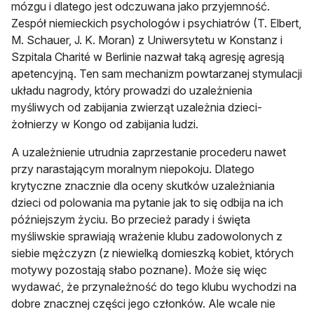
mózgu i dlatego jest odczuwana jako przyjemność.
Zespół niemieckich psychologów i psychiatrów (T. Elbert,
M. Schauer, J. K. Moran) z Uniwersytetu w Konstanz i
Szpitala Charité w Berlinie nazwał taką agresję agresją
apetencyjną. Ten sam mechanizm powtarzanej stymulacji
układu nagrody, który prowadzi do uzależnienia
myśliwych od zabijania zwierząt uzależnia dzieci-
żołnierzy w Kongo od zabijania ludzi.
A uzależnienie utrudnia zaprzestanie procederu nawet
przy narastającym moralnym niepokoju. Dlatego
krytyczne znacznie dla oceny skutków uzależniania
dzieci od polowania ma pytanie jak to się odbija na ich
późniejszym życiu. Bo przecież parady i święta
myśliwskie sprawiają wrażenie klubu zadowolonych z
siebie mężczyzn (z niewielką domieszką kobiet, których
motywy pozostają słabo poznane). Może się więc
wydawać, że przynależność do tego klubu wychodzi na
dobre znacznej części jego członków. Ale wcale nie