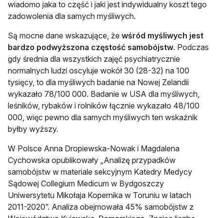
wiadomo jaka to część i jaki jest indywidualny koszt tego
zadowolenia dla samych myśliwych.
Są mocne dane wskazujące, że
wśród myśliwych jest
bardzo podwyższona częstość samobójstw
. Podczas
gdy średnia dla wszystkich zajęć psychiatrycznie
normalnych ludzi oscyluje wokół 30 (28-32) na 100
tysięcy, to dla myśliwych badanie na Nowej Zelandii
wykazało 78/100 000. Badanie w USA dla myśliwych,
leśników, rybaków i rolników łącznie wykazało 48/100
000, więc pewno dla samych myśliwych ten wskaźnik
byłby wyższy.
W Polsce Anna Dropiewska-Nowak i Magdalena
Cychowska opublikowały „Analizę przypadków
samobójstw w materiale sekcyjnym Katedry Medycy
Sądowej Collegium Medicum w Bydgoszczy
Uniwersytetu Mikołaja Kopernika w Toruniu w latach
2011-2020”. Analiza obejmowała 45% samobójstw z