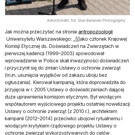
Autor/źródło: fot. Stan Baranski Photography
Jak można przeczytać na stronie
antropozoologii
otwiera się w nowej karcie
Uniwersytetu Warszawskiego: „[j]ako członek Krajowej
Komisji Etycznej ds. Doświadczeń na Zwierzętach w
pierwszej kadencji (1999–2003) spowodował
wprowadzenie w Polsce skali inwazyjności doświadczeń
i przyczynił się do zmian Ustawy o ochronie zwierząt
(m.in. usunięcia wyjątków od zakazu uboju bez
ogłuszania). Kierował kampanią, która doprowadziła do
przyjęcia w r. 2005 Ustawy o doświadczeniach dającej
duże uprawnienia komisjom etycznym. Był wiodącym
współautorem wyjściowego projektu ostatniej nowelizacji
Ustawy o ochronie zwierząt (z 2010 r.), architektem
kampanii (2012–2014) przeciwko ubojowi rytualnemu i
wiodącym krytykiem rządowego projektu Ustawy o
ochronie zwierząt wykorzystywanych do celów