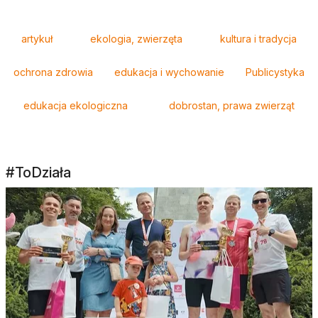
Tagi
artykuł
ekologia, zwierzęta
kultura i tradycja
ochrona zdrowia
edukacja i wychowanie
Publicystyka
edukacja ekologiczna
dobrostan, prawa zwierząt
#ToDziała