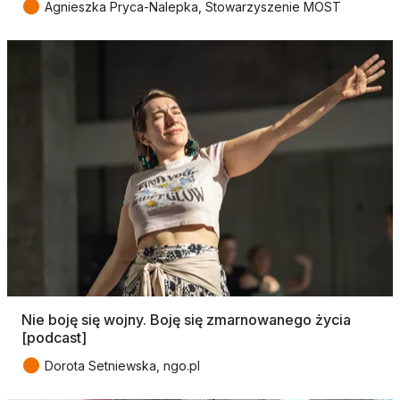
●
Agnieszka Pryca-Nalepka, Stowarzyszenie MOST
Nie boję się wojny. Boję się zmarnowanego życia
[podcast]
●
Dorota Setniewska, ngo.pl