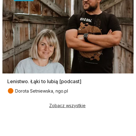
Lenistwo. Łąki to lubią [podcast]
●
Dorota Setniewska, ngo.pl
Zobacz wszystkie