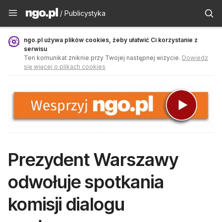
Publicystyka - ngo.pl
/ Publicystyka
ngo.pl używa plików cookies, żeby ułatwić Ci korzystanie z
serwisu
Ten komunikat zniknie przy Twojej następnej wizycie.
Dowiedz
się więcej o plikach cookies
Prezydent Warszawy
odwołuje spotkania
komisji dialogu