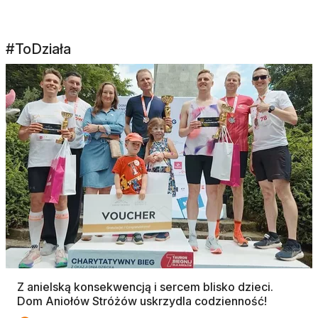
#ToDziała
Z anielską konsekwencją i sercem blisko dzieci.
Dom Aniołów Stróżów uskrzydla codzienność!