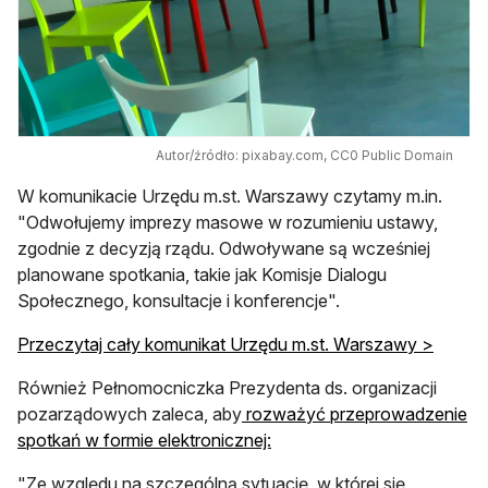
Autor/źródło: pixabay.com, CC0 Public Domain
W komunikacie Urzędu m.st. Warszawy czytamy m.in.
"Odwołujemy imprezy masowe w rozumieniu ustawy,
zgodnie z decyzją rządu. Odwoływane są wcześniej
planowane spotkania, takie jak Komisje Dialogu
Społecznego, konsultacje i konferencje".
Przeczytaj cały komunikat Urzędu m.st. Warszawy >
Również Pełnomocniczka Prezydenta ds. organizacji
pozarządowych zaleca, aby
rozważyć przeprowadzenie
otwiera się w nowej karcie
spotkań w formie elektronicznej:
"Ze względu na szczególną sytuację, w której się