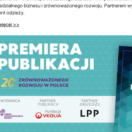
dzialnego biznesu i zrównoważonego rozwoju. Partnerem wyd
nt odzieży.
otwiera się w nowej karcie
więcej >>