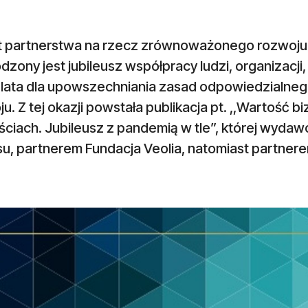
at partnerstwa na rzecz zrównoważonego rozwoju 
zony jest jubileusz współpracy ludzi, organizacji, f
 lata dla upowszechniania zasad odpowiedzialne
u. Z tej okazji powstała publikacja pt. ,,Wartość b
ściach. Jubileusz z pandemią w tle”, której wyda
u, partnerem Fundacja Veolia, natomiast partnere