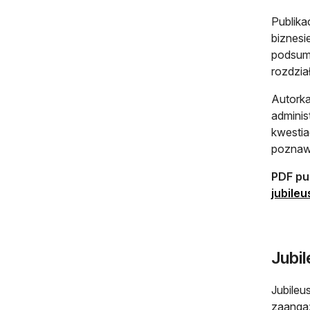
Publika
biznesi
podsumo
rozdzia
Autorka
adminis
kwestia
poznaw
PDF pub
jubile
Jubi
Jubileu
zaangaż