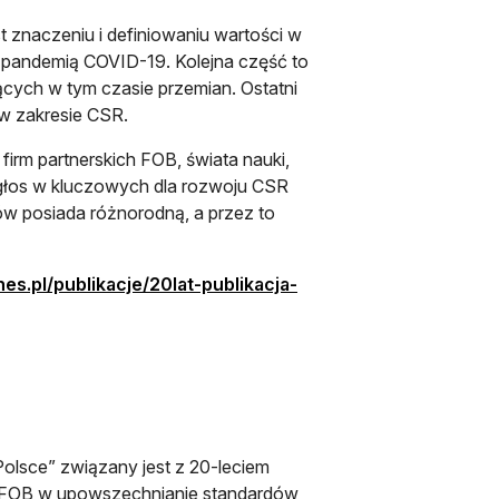
t znaczeniu i definiowaniu wartości w
z pandemią COVID-19. Kolejna część to
cych w tym czasie przemian. Ostatni
 w zakresie CSR.
firm partnerskich FOB, świata nauki,
y głos w kluczowych dla rozwoju CSR
ów posiada różnorodną, a przez to
es.pl/publikacje/20lat-publikacja-
olsce” związany jest z 20-leciem
h FOB w upowszechnianie standardów