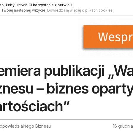
s, żeby ułatwić Ci korzystanie z serwisu
 Twojej następnej wizycie.
Dowiedz się więcej o plikach cookies
emiera publikacji „W
znesu – biznes opart
rtościach”
dpowiedzialnego Biznesu
16 grudni