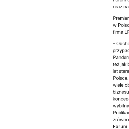
oraz na
Premier
w Polsc
firma L
– Obcho
przypad
Pandemi
też jak
lat sta
Polsce.
wiele o
biznesu
koncepc
wybitny
Publika
zrówno
Forum 