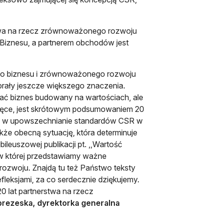
rstwa na rzecz zrównoważonego rozwoju
 Biznesu, a partnerem obchodów jest
ego biznesu i zrównoważonego rozwoju
abrały jeszcze większego znaczenia.
ać biznes budowany na wartościach, ale
a ręce, jest skrótowym podsumowaniem 20
anych w upowszechnianie standardów CSR w
że obecną sytuację, która determinuje
ileuszowej publikacji pt. ,,Wartość
. w której przedstawiamy ważne
rozwoju. Znajdą tu też Państwo teksty
efleksjami, za co serdecznie dziękujemy.
0 lat partnerstwa na rzecz
prezeska, dyrektorka generalna