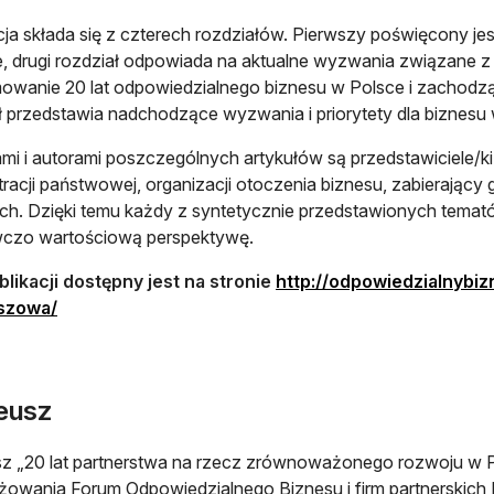
cja składa się z czterech rozdziałów. Pierwszy poświęcony jes
e, drugi rozdział odpowiada na aktualne wyzwania związane 
wanie 20 lat odpowiedzialnego biznesu w Polsce i zachodzą
ł przedstawia nadchodzące wyzwania i priorytety dla biznesu
mi i autorami poszczególnych artykułów są przedstawiciele/ki 
tracji państwowej, organizacji otoczenia biznesu, zabierając
ch. Dzięki temu każdy z syntetycznie przedstawionych temat
czo wartościową perspektywę.
likacji dostępny jest na stronie
http://odpowiedzialnybizn
otwiera się w nowej karcie
uszowa/
leusz
sz „20 lat partnerstwa na rzecz zrównoważonego rozwoju w P
owania Forum Odpowiedzialnego Biznesu i firm partnerskic