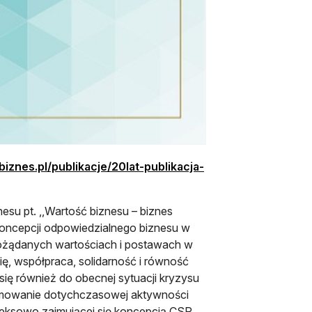
biznes.pl/publikacje/20lat-publikacja-
su pt. ,,Wartość biznesu – biznes
 koncepcji odpowiedzialnego biznesu w
 pożądanych wartościach i postawach w
ię, współpraca, solidarność i równość
się również do obecnej sytuacji kryzysu
sumowanie dotychczasowej aktywności
leksowo zajmującej się koncepcją CSR,