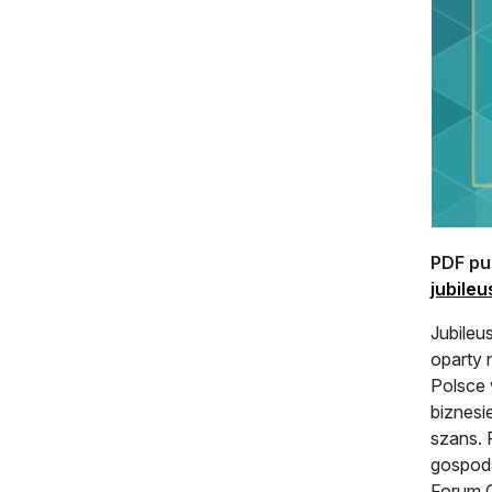
PDF pub
jubile
Jubileu
oparty 
Polsce 
biznesi
szans. 
gospoda
Forum O