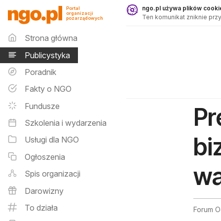
Publicystyka - ngo.pl
ngo.pl używa plików cookie
Portal
organizacji
Ten komunikat zniknie przy
pozarządowych
Menu główne
Strona główna
Publicystyka
Poradnik
Fakty o NGO
Fundusze
Pr
Szkolenia i wydarzenia
bi
Usługi dla NGO
Ogłoszenia
wa
Spis organizacji
Darowizny
To działa
Forum O