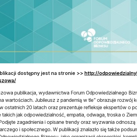
likacji dostępny jest na stronie >>
http://odpowiedzialny
otwiera się w nowej karcie
uszowa/
szowa publikacja, wydawnictwa Forum Odpowiedzialnego Bizne
na wartościach. Jubileusz z pandemią w tle” obrazuje rozwój
w ostatnich 20 latach oraz prezentuje refleksje ekspertów o
e takich jak odpowiedzialność, empatia, odwaga, troska o Ziem
Podjęte zagadnienia i opisane trendy oraz wyzwania odnoszą 
rczego i społecznego. W publikacji znalazło się także pod
dpowiedzialnego Biznesu, jako organizacji eksperckiej, komp