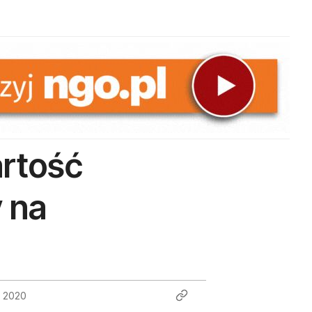
artość
y na
a 2020