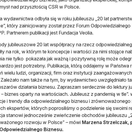
mysł nad przyszłością CSR w Polsce.
a wydawnictwa odbyła się w roku jubileuszu „20 lat partne
e”, który zainicjowany został przez Forum Odpowiedzialnego
PP. Partnerem publikacji jest Fundacja Veolia.
dy jubileuszowe 20 lat współpracy na rzecz odpowiedzialn
ły na rok, w którym te koncepcje i wartości za nimi stojące n
a nie tylko pokazała jak ważną i pozytywną rolę może odegr
 bardzo jest potrzebny. Publikacja, którą oddajemy w Państw
rań wielu ludzi, organizacji, firm oraz instytucji zaangażow
 Zależało nam także na tym, by wydawnictwo uwzględniało tak
bszarów działania biznesu. Zapraszam serdecznie do lektury jub
 – biznes oparty na wartościach. Jubileusz z pandemią w tle”
je i trendy dla odpowiedzialnego biznesu i zrównoważonego 
ch ekspertów, których poprosiliśmy o podzielenie się swoimi r
cja stanowi jednocześnie zwieńczenie obchodów jubileuszu „2
ważonego rozwoju w Polsce” – mówi
Marzena Strzelczak, 
Odpowiedzialnego Biznesu.