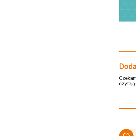
Dodaj
Czekamy
czytają 