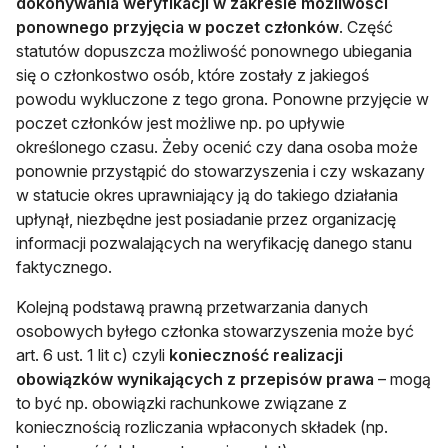
dokonywania weryfikacji w zakresie możliwości
ponownego przyjęcia w poczet członków
. Część
statutów dopuszcza możliwość ponownego ubiegania
się o członkostwo osób, które zostały z jakiegoś
powodu wykluczone z tego grona. Ponowne przyjęcie w
poczet członków jest możliwe np. po upływie
określonego czasu. Żeby ocenić czy dana osoba może
ponownie przystąpić do stowarzyszenia i czy wskazany
w statucie okres uprawniający ją do takiego działania
upłynął, niezbędne jest posiadanie przez organizację
informacji pozwalających na weryfikację danego stanu
faktycznego.
Kolejną podstawą prawną przetwarzania danych
osobowych byłego członka stowarzyszenia może być
art. 6 ust. 1 lit c) czyli
konieczność realizacji
obowiązków wynikających z przepisów prawa
– mogą
to być np. obowiązki rachunkowe związane z
koniecznością rozliczania wpłaconych składek (np.