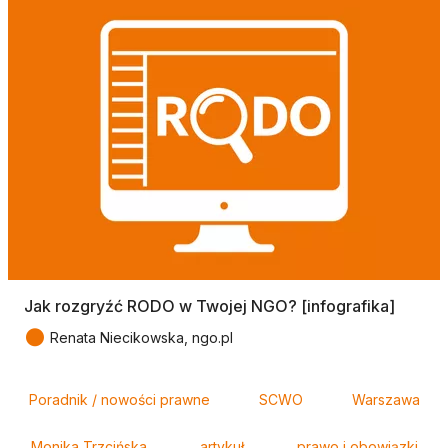
Jak rozgryźć RODO w Twojej NGO? [infografika]
●
Renata Niecikowska, ngo.pl
Tagi
Poradnik / nowości prawne
SCWO
Warszawa
Monika Trzcińska
artykuł
prawo i obowiązki