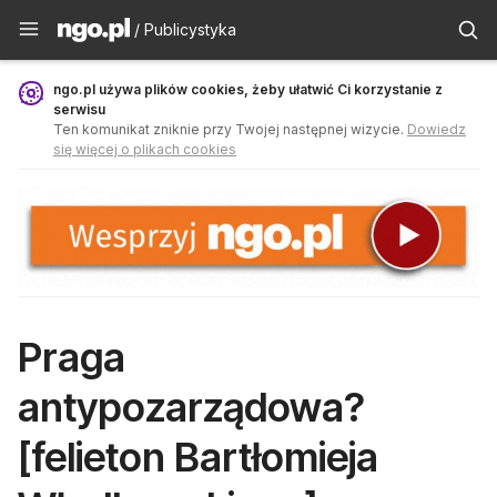
Publicystyka - ngo.pl
/ Publicystyka
ngo.pl używa plików cookies, żeby ułatwić Ci korzystanie z
serwisu
Ten komunikat zniknie przy Twojej następnej wizycie.
Dowiedz
się więcej o plikach cookies
Praga
antypozarządowa?
[felieton Bartłomieja