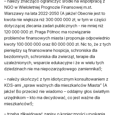
– należy znacząco ograniczyć środki na współpracę z
NGO w Wieloletniej Prognozie Finansowej m.st.
Warszawy na lata 2022-2050 (A jakże! Obecnie jest to
kwota nie większa niż 300 000 000 zł, w tym w części
dotyczącej zlecania zadań publicznych - nie mniej niż
120 000 000 zł. Praga Północ ma rozwiązanie
problemów finansowych miasta i proponuje odpowiednio
kwoty 100 000 000 oraz 80 000 000 zł. Nic to, że z tych
pieniędzy są finansowane hospicja, schroniska dla
bezdomnych, schroniska dla zwierząt, terapie dla
uzależnionych, wsparcie edukacyjne i że w wielu tych
dziedzinach nie ma niepozarządowego zamiennika!);
– należy skończyć z tym idiotycznym konsultowaniem z
KDS-ami „spraw ważnych dla mieszkańców Miasta” (A
jakże! Bo przecież nie wiadomo – oddajmy głos światłym
urzędnikom – kto ma decydować, co jest ważne dla
mieszkańców!);
– trzeba zlikwidować zapisy o konieczności uzyskania