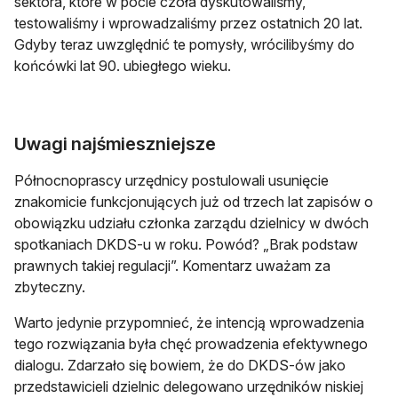
sektora, które w pocie czoła dyskutowaliśmy,
testowaliśmy i wprowadzaliśmy przez ostatnich 20 lat.
Gdyby teraz uwzględnić te pomysły, wrócilibyśmy do
końcówki lat 90. ubiegłego wieku.
Uwagi najśmieszniejsze
Północnoprascy urzędnicy postulowali usunięcie
znakomicie funkcjonujących już od trzech lat zapisów o
obowiązku udziału członka zarządu dzielnicy w dwóch
spotkaniach DKDS-u w roku. Powód? „Brak podstaw
prawnych takiej regulacji”. Komentarz uważam za
zbyteczny.
Warto jedynie przypomnieć, że intencją wprowadzenia
tego rozwiązania była chęć prowadzenia efektywnego
dialogu. Zdarzało się bowiem, że do DKDS-ów jako
przedstawicieli dzielnic delegowano urzędników niskiej