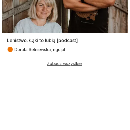
Lenistwo. Łąki to lubią [podcast]
●
Dorota Setniewska, ngo.pl
Zobacz wszystkie