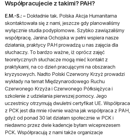
Współpracujecie z takimi? PAH?
E.M.-S.:
–
Dokładnie tak. Polska Akcja Humanitarna
skontaktowała się z nami, jeszcze gdy planowaliśmy
wyłącznie studia podyplomowe. Szybko zawiązaliśmy
współpracę. Janina Ochojska w pełni wspiera nasze
działania, praktycy PAH prowadzą u nas zajęcia dla
słuchaczy. To bardzo ważne, iż oprócz zajęć
teoretycznych słuchacze mogą mieć kontakt z
praktykami, na co dzień pracującymi na obszarach
kryzysowych. Nadto Polski Czerwony Krzyż prowadzi
wykłady na temat Międzynarodowego Ruchu
Czerwonego Krzyża i Czerwonego Półksiężyca i
szkolenie z udzielania pierwszej pomocy. Jego
uczestnicy otrzymują dwuletni certyfikat UE. Współpraca
z PCK jest dla mnie równie ważna jak współpraca z PAH,
gdyż od ponad 30 lat działam społecznie w PCK i
niedawno przez dwie kadencje byłam wiceprezesem
PCK. Współpracują z nami także organizacje