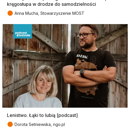
kręgosłupa w drodze do samodzielności
●
Anna Mucha, Stowarzyszenie MOST
Lenistwo. Łąki to lubią [podcast]
●
Dorota Setniewska, ngo.pl