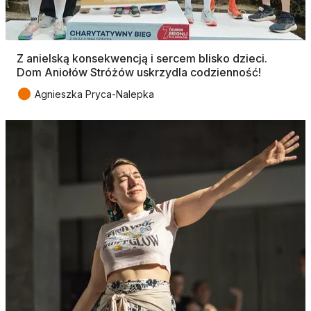
Z anielską konsekwencją i sercem blisko dzieci.
Dom Aniołów Stróżów uskrzydla codzienność!
●
Agnieszka Pryca-Nalepka