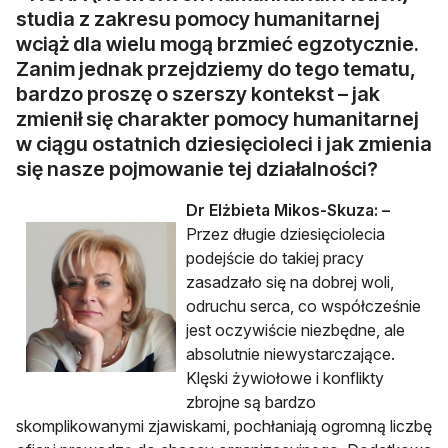
studia z zakresu pomocy humanitarnej
wciąż dla wielu mogą brzmieć egzotycznie.
Zanim jednak przejdziemy do tego tematu,
bardzo proszę o szerszy kontekst – jak
zmienił się charakter pomocy humanitarnej
w ciągu ostatnich dziesięcioleci i jak zmienia
się nasze pojmowanie tej działalności?
Dr Elżbieta Mikos-Skuza:
–
Przez długie dziesięciolecia
podejście do takiej pracy
zasadzało się na dobrej woli,
odruchu serca, co współcześnie
jest oczywiście niezbędne, ale
absolutnie niewystarczające.
Klęski żywiołowe i konflikty
zbrojne są bardzo
skomplikowanymi zjawiskami, pochłaniają ogromną liczbę