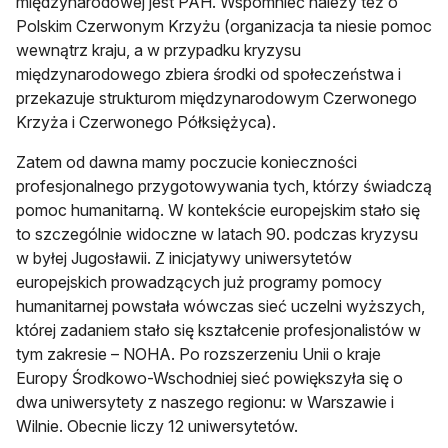
międzynarodowej jest PAH. Wspomnieć należy też o
Polskim Czerwonym Krzyżu (organizacja ta niesie pomoc
wewnątrz kraju, a w przypadku kryzysu
międzynarodowego zbiera środki od społeczeństwa i
przekazuje strukturom międzynarodowym Czerwonego
Krzyża i Czerwonego Półksiężyca).
Zatem od dawna mamy poczucie konieczności
profesjonalnego przygotowywania tych, którzy świadczą
pomoc humanitarną. W kontekście europejskim stało się
to szczególnie widoczne w latach 90. podczas kryzysu
w byłej Jugosławii. Z inicjatywy uniwersytetów
europejskich prowadzących już programy pomocy
humanitarnej powstała wówczas sieć uczelni wyższych,
której zadaniem stało się kształcenie profesjonalistów w
tym zakresie – NOHA. Po rozszerzeniu Unii o kraje
Europy Środkowo-Wschodniej sieć powiększyła się o
dwa uniwersytety z naszego regionu: w Warszawie i
Wilnie. Obecnie liczy 12 uniwersytetów.