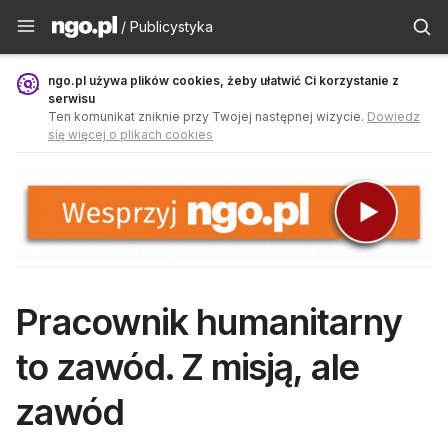
Publicystyka - ngo.pl
/ Publicystyka
ngo.pl używa plików cookies, żeby ułatwić Ci korzystanie z
serwisu
Ten komunikat zniknie przy Twojej następnej wizycie.
Dowiedz
się więcej o plikach cookies
Pracownik humanitarny
to zawód. Z misją, ale
zawód