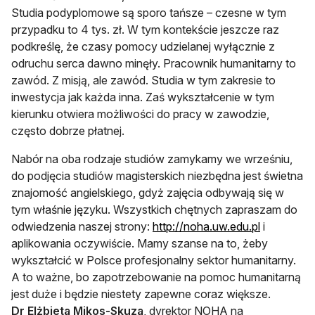
Studia podyplomowe są sporo tańsze – czesne w tym
przypadku to 4 tys. zł. W tym kontekście jeszcze raz
podkreślę, że czasy pomocy udzielanej wyłącznie z
odruchu serca dawno minęły. Pracownik humanitarny to
zawód. Z misją, ale zawód. Studia w tym zakresie to
inwestycja jak każda inna. Zaś wykształcenie w tym
kierunku otwiera możliwości do pracy w zawodzie,
często dobrze płatnej.
Nabór na oba rodzaje studiów zamykamy we wrześniu,
do podjęcia studiów magisterskich niezbędna jest świetna
znajomość angielskiego, gdyż zajęcia odbywają się w
tym właśnie języku. Wszystkich chętnych zapraszam do
odwiedzenia naszej strony:
http://noha.uw.edu.pl
i
aplikowania oczywiście. Mamy szanse na to, żeby
wykształcić w Polsce profesjonalny sektor humanitarny.
A to ważne, bo zapotrzebowanie na pomoc humanitarną
jest duże i będzie niestety zapewne coraz większe.
Dr Elżbieta Mikos-Skuza
, dyrektor NOHA na