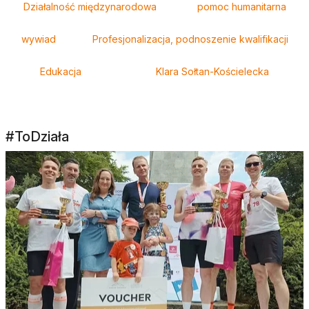
Działalność międzynarodowa
pomoc humanitarna
wywiad
Profesjonalizacja, podnoszenie kwalifikacji
Edukacja
Klara Sołtan-Kościelecka
#ToDziała