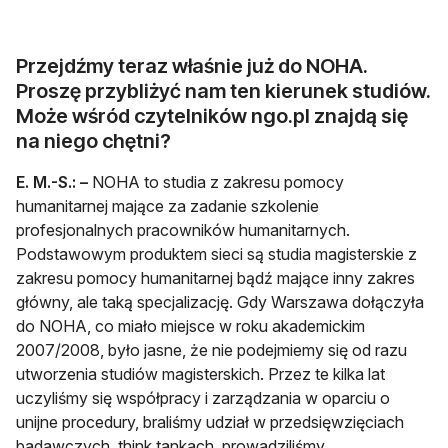
Przejdźmy teraz właśnie już do NOHA.
Proszę przybliżyć nam ten kierunek studiów.
Może wśród czytelników ngo.pl znajdą się
na niego chętni?
E. M.-S.:
–
NOHA to studia z zakresu pomocy
humanitarnej mające za zadanie szkolenie
profesjonalnych pracowników humanitarnych.
Podstawowym produktem sieci są studia magisterskie z
zakresu pomocy humanitarnej bądź mające inny zakres
główny, ale taką specjalizację. Gdy Warszawa dołączyła
do NOHA, co miało miejsce w roku akademickim
2007/2008, było jasne, że nie podejmiemy się od razu
utworzenia studiów magisterskich. Przez te kilka lat
uczyliśmy się współpracy i zarządzania w oparciu o
unijne procedury, braliśmy udział w przedsięwzięciach
badawczych, think tankach, prowadziliśmy