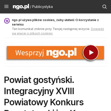
Publicystyka - ngo.pl
/ Publicystyka
ngo.pl używa plików cookies, żeby ułatwić Ci korzystanie z
serwisu
Ten komunikat zniknie przy Twojej następnej wizycie.
Dowiedz
się więcej o plikach cookies
Powiat gostyński.
Integracyjny XVIII
Powiatowy Konkurs