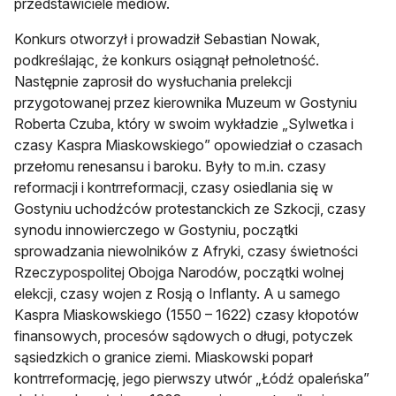
przedstawiciele mediów.
Konkurs otworzył i prowadził Sebastian Nowak,
podkreślając, że konkurs osiągnął pełnoletność.
Następnie zaprosił do wysłuchania prelekcji
przygotowanej przez kierownika Muzeum w Gostyniu
Roberta Czuba, który w swoim wykładzie „Sylwetka i
czasy Kaspra Miaskowskiego” opowiedział o czasach
przełomu renesansu i baroku. Były to m.in. czasy
reformacji i kontrreformacji, czasy osiedlania się w
Gostyniu uchodźców protestanckich ze Szkocji, czasy
synodu innowierczego w Gostyniu, początki
sprowadzania niewolników z Afryki, czasy świetności
Rzeczypospolitej Obojga Narodów, początki wolnej
elekcji, czasy wojen z Rosją o Inflanty. A u samego
Kaspra Miaskowskiego (1550 – 1622) czasy kłopotów
finansowych, procesów sądowych o długi, potyczek
sąsiedzkich o granice ziemi. Miaskowski poparł
kontrreformację, jego pierwszy utwór „Łódź opaleńska”