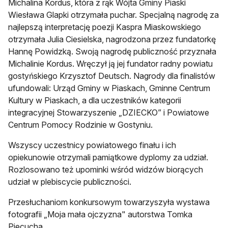
Michalina Kordus, która z rąk Wójta Gminy Piaski
Wiesława Glapki otrzymała puchar. Specjalną nagrodę za
najlepszą interpretację poezji Kaspra Miaskowskiego
otrzymała Julia Ciesielska, nagrodzona przez fundatorkę
Hannę Powidzką. Swoją nagrodę publiczność przyznała
Michalinie Kordus. Wręczył ją jej fundator radny powiatu
gostyńskiego Krzysztof Deutsch. Nagrody dla finalistów
ufundowali: Urząd Gminy w Piaskach, Gminne Centrum
Kultury w Piaskach, a dla uczestników kategorii
integracyjnej Stowarzyszenie „DZIECKO” i Powiatowe
Centrum Pomocy Rodzinie w Gostyniu.
Wszyscy uczestnicy powiatowego finału i ich
opiekunowie otrzymali pamiątkowe dyplomy za udział.
Rozlosowano też upominki wśród widzów biorących
udział w plebiscycie publiczności.
Przesłuchaniom konkursowym towarzyszyła wystawa
fotografii „Moja mała ojczyzna" autorstwa Tomka
Piecucha.