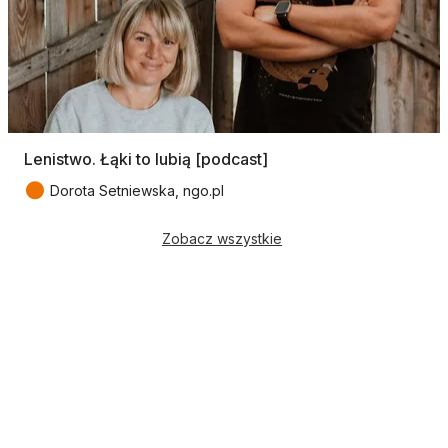
Lenistwo. Łąki to lubią [podcast]
●
Dorota Setniewska, ngo.pl
Zobacz wszystkie