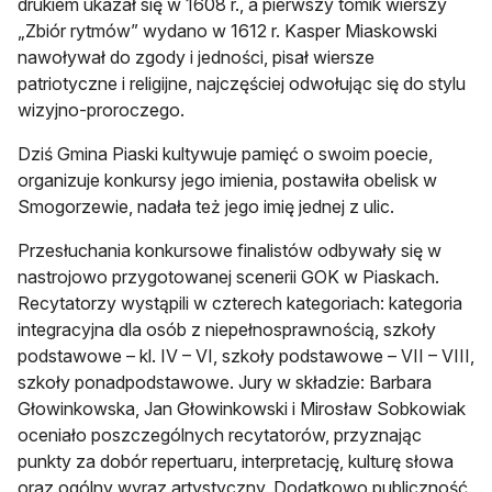
drukiem ukazał się w 1608 r., a pierwszy tomik wierszy
„Zbiór rytmów” wydano w 1612 r. Kasper Miaskowski
nawoływał do zgody i jedności, pisał wiersze
patriotyczne i religijne, najczęściej odwołując się do stylu
wizyjno-proroczego.
Dziś Gmina Piaski kultywuje pamięć o swoim poecie,
organizuje konkursy jego imienia, postawiła obelisk w
Smogorzewie, nadała też jego imię jednej z ulic.
Przesłuchania konkursowe finalistów odbywały się w
nastrojowo przygotowanej scenerii GOK w Piaskach.
Recytatorzy wystąpili w czterech kategoriach: kategoria
integracyjna dla osób z niepełnosprawnością, szkoły
podstawowe – kl. IV – VI, szkoły podstawowe – VII – VIII,
szkoły ponadpodstawowe. Jury w składzie: Barbara
Głowinkowska, Jan Głowinkowski i Mirosław Sobkowiak
oceniało poszczególnych recytatorów, przyznając
punkty za dobór repertuaru, interpretację, kulturę słowa
oraz ogólny wyraz artystyczny. Dodatkowo publiczność