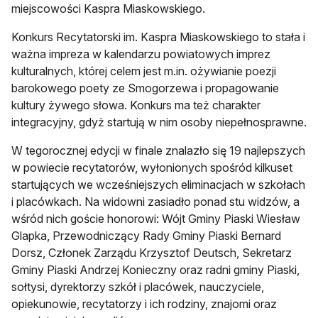
miejscowości Kaspra Miaskowskiego.
Konkurs Recytatorski im. Kaspra Miaskowskiego to stała i
ważna impreza w kalendarzu powiatowych imprez
kulturalnych, której celem jest m.in. ożywianie poezji
barokowego poety ze Smogorzewa i propagowanie
kultury żywego słowa. Konkurs ma też charakter
integracyjny, gdyż startują w nim osoby niepełnosprawne.
W tegorocznej edycji w finale znalazło się 19 najlepszych
w powiecie recytatorów, wyłonionych spośród kilkuset
startujących we wcześniejszych eliminacjach w szkołach
i placówkach. Na widowni zasiadło ponad stu widzów, a
wśród nich goście honorowi: Wójt Gminy Piaski Wiesław
Glapka, Przewodniczący Rady Gminy Piaski Bernard
Dorsz, Członek Zarządu Krzysztof Deutsch, Sekretarz
Gminy Piaski Andrzej Konieczny oraz radni gminy Piaski,
sołtysi, dyrektorzy szkół i placówek, nauczyciele,
opiekunowie, recytatorzy i ich rodziny, znajomi oraz