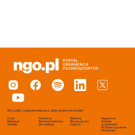
PORTAL
ORGANIZACJI
POZARZĄDOWYCH
Wszystko, czego potrzebujesz, żeby skutecznie działać.
O nas
Partnerzy
Reklama
Regulamin
Redakcja
Patronat medialny
Wesprzyj nas
Polityka
Kontakt
Dla mediów
English
prywatności
© Stowarzyszenie
Klon/Jawor