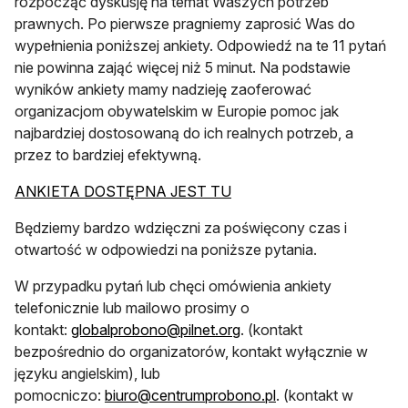
rozpocząć dyskusję na temat Waszych potrzeb
prawnych. Po pierwsze pragniemy zaprosić Was do
wypełnienia poniższej ankiety. Odpowiedź na te 11 pytań
nie powinna zająć więcej niż 5 minut. Na podstawie
wyników ankiety mamy nadzieję zaoferować
organizacjom obywatelskim w Europie pomoc jak
najbardziej dostosowaną do ich realnych potrzeb, a
przez to bardziej efektywną.
ANKIETA DOSTĘPNA JEST TU
Będziemy bardzo wdzięczni za poświęcony czas i
otwartość w odpowiedzi na poniższe pytania.
W przypadku pytań lub chęci omówienia ankiety
telefonicznie lub mailowo prosimy o
otwiera się w nowej karci
kontakt:
globalprobono@pilnet.org
. (kontakt
bezpośrednio do organizatorów, kontakt wyłącznie w
języku angielskim), lub
otwiera się w nowej
pomocniczo:
biuro@centrumprobono.pl
. (kontakt w