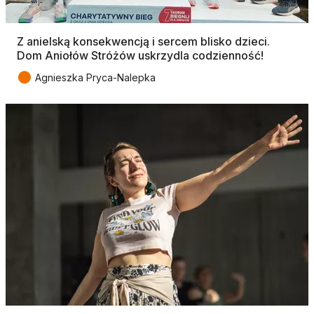
Z anielską konsekwencją i sercem blisko dzieci.
Dom Aniołów Stróżów uskrzydla codzienność!
●
Agnieszka Pryca-Nalepka