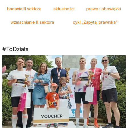
Tagi
badania III sektora
aktualności
prawo i obowiązki
wzmacnianie III sektora
cykl „Zapytaj prawnika”
#ToDziała