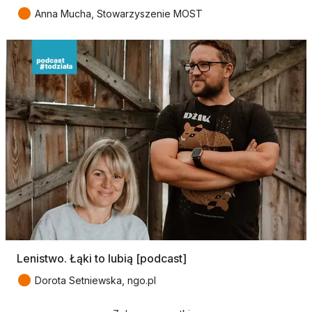
●
Anna Mucha, Stowarzyszenie MOST
Lenistwo. Łąki to lubią [podcast]
●
Dorota Setniewska, ngo.pl