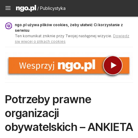
Publicystyka - ngo.pl
/ Publicystyka
ngo.pl używa plików cookies, żeby ułatwić Ci korzystanie z
serwisu
Ten komunikat zniknie przy Twojej następnej wizycie.
Dowiedz
się więcej o plikach cookies
Potrzeby prawne
organizacji
obywatelskich – ANKIETA