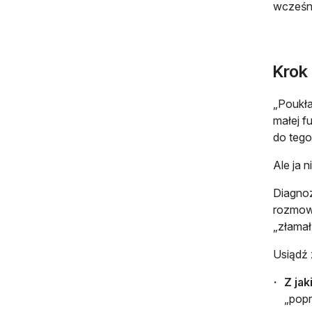
wcześn
Krok 
„Poukła
małej f
do tego
Ale ja 
Diagnoz
rozmowy
„złamał
Usiądź 
Z jak
„popr