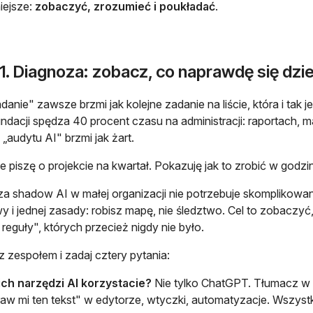
iejsze:
zobaczyć, zrozumieć i poukładać
.
1. Diagnoza: zobacz, co naprawdę się dzie
danie" zawsze brzmi jak kolejne zadanie na liście, która i tak 
undacji spędza 40 procent czasu na administracji: raportach, 
 „audytu AI" brzmi jak żart.
nie piszę o projekcie na kwartał. Pokazuję jak to zrobić w godzi
a shadow AI w małej organizacji nie potrzebuje skomplikowa
 i jednej zasady: robisz mapę, nie śledztwo. Cel to zobaczyć, g
 reguły", których przecież nigdy nie było.
z zespołem i zadaj cztery pytania:
ich narzędzi AI korzystacie?
Nie tylko ChatGPT. Tłumacz w p
aw mi ten tekst" w edytorze, wtyczki, automatyzacje. Wszystko