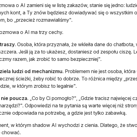
ozmowa o AI zamieni się w listę zakazów, stanie się jedno: lu
ych kont, a Ty znów będziesz dowiadywać się o wszystkim os
em, bo „przecież rozmawialiśmy".
ozmowa o AI ma trzy cechy.
traszy
. Osoba, która przyznała, że wkleiła dane do chatbota, 
szczera. Jeśli ją za to ukażesz, dostaniesz od zespołu ciszę. 
zmy razem, jak zrobić to samo bezpieczniej".
ziela ludzi od mechanizmu
. Problemem nie jest osoba, któr
ecznej ścieżki, żeby robić to dobrze. To różnica między „przest
dzie, w którym zrobisz to legalnie".
, nie poucza
. „Co by Ci pomogło?", „Gdzie tracisz najwięcej 
narzędzi?". Odpowiedzi na te pytania są warte więcej niż stron
cznie odpowiada na potrzebę, a gdzie jest tylko zabawką.
nt, w którym shadow AI wychodzi z cienia. Dlatego, że stwor
ę chować.