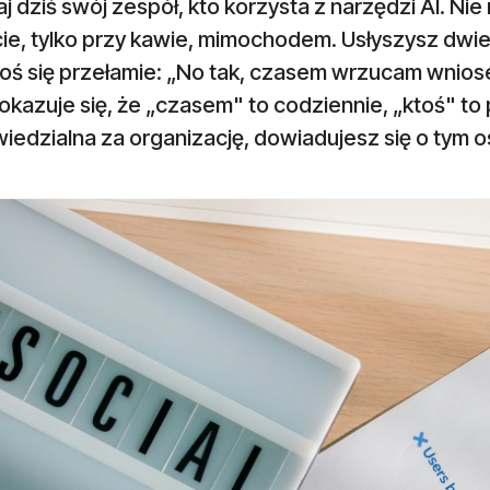
j dziś swój zespół, kto korzysta z narzędzi AI. Nie
ie, tylko przy kawie, mimochodem. Usłyszysz dwie
oś się przełamie: „No tak, czasem wrzucam wniose
okazuje się, że „czasem" to codziennie, „ktoś" to 
edzialna za organizację, dowiadujesz się o tym os