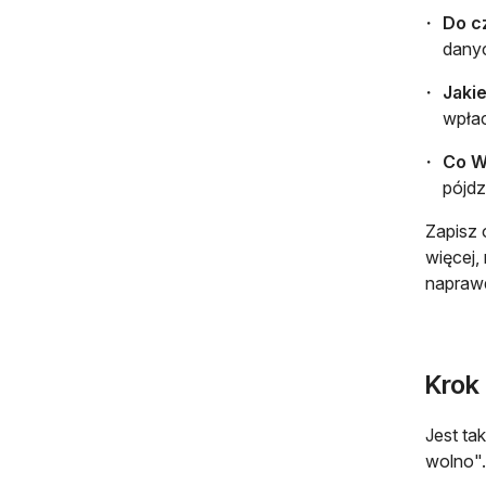
Do c
danyc
Jaki
wpłac
Co W
pójdz
Zapisz 
więcej,
naprawd
Krok
Jest ta
wolno".