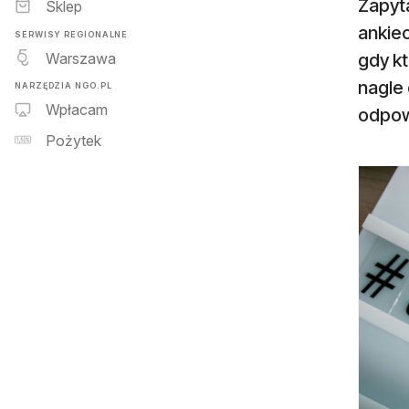
Zapyta
Sklep
ankiec
SERWISY REGIONALNE
Warszawa
gdy kt
nagle 
NARZĘDZIA NGO.PL
Wpłacam
odpowi
Pożytek