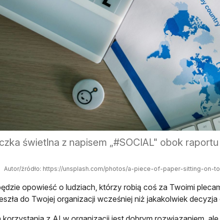
iczka świetlna z napisem „#SOCIAL" obok raportu
Autor/źródło: https://unsplash.com/photos/a-piece-of-paper-sitting-o
będzie opowieść o ludziach, którzy robią coś za Twoimi plecam
eszła do Twojej organizacji wcześniej niż jakakolwiek decyzja o
a korzystania z AI w organizacji jest dobrym rozwiązaniem, ale 