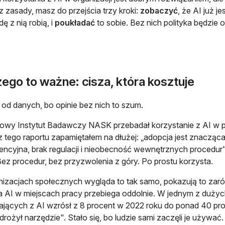
z zasady, masz do przejścia trzy kroki:
zobaczyć
, że AI już je
ę z nią robią, i
poukładać
to sobie. Bez nich polityka będzie o
ego to ważne: cisza, która kosztuje
od danych, bo opinie bez nich to szum.
wy Instytut Badawczy NASK przebadał korzystanie z AI w pols
z tego raportu zapamiętałem na dłużej: „adopcja jest znacząca
ncyjna, brak regulacji i nieobecność wewnętrznych procedur".
Bez procedur, bez przyzwolenia z góry. Po prostu korzysta.
izacjach społecznych wygląda to tak samo, pokazują to zarówn
 AI w miejscach pracy przebiega oddolnie. W jednym z duż
ających z AI wzrósł z 8 procent w 2022 roku do ponad 40 procen
drożył narzędzie". Stało się, bo ludzie sami zaczęli je używać.