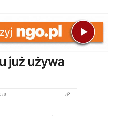
u już używa
026