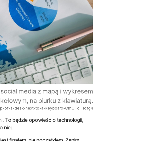
 social media z mapą i wykresem
kołowym, na biurku z klawiaturą.
n-top-of-a-desk-next-to-a-keyboard-CmOTdH1dfg4
i. To będzie opowieść o technologii,
 niej.
jest finałem, nie początkiem. Zanim