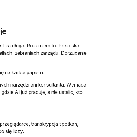
je
jest za długa. Rozumiem to. Prezeska
mailach, zebraniach zarządu. Dorzucanie
nę na kartce papieru.
nych narzędzi ani konsultanta. Wymaga
dzie AI już pracuje, a nie ustalić, kto
rzeglądarce, transkrypcja spotkań,
 się liczy.