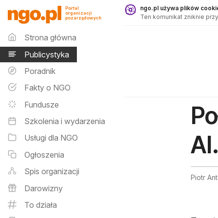
Publicystyka - ngo.pl
ngo.pl używa plików cookie
Portal
organizacji
Ten komunikat zniknie przy
pozarządowych
Menu główne
Strona główna
Publicystyka
Poradnik
Fakty o NGO
Fundusze
Po
Szkolenia i wydarzenia
AI
Usługi dla NGO
Ogłoszenia
Spis organizacji
Piotr An
Darowizny
To działa