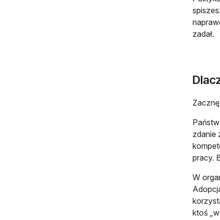
spiszes
naprawd
zadał.
Dlacz
Zacznę 
Państwo
zdanie 
kompete
pracy. 
W organ
Adopcja
korzyst
ktoś „w