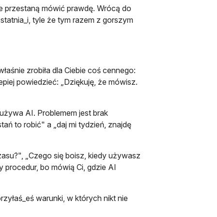
dzie przestaną mówić prawdę. Wrócą do
tatnia_i, tyle że tym razem z gorszym
właśnie zrobiła dla Ciebie coś cennego:
Lepiej powiedzieć: „Dziękuję, że mówisz.
a używa AI. Problemem jest brak
ań to robić" a „daj mi tydzień, znajdę
czasu?", „Czego się boisz, kiedy używasz
y procedur, bo mówią Ci, gdzie AI
zyłaś_eś warunki, w których nikt nie