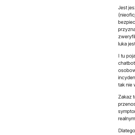
Jest je
(nieofi
bezpiec
przyzna
zweryfi
luka je
I tu po
chatbot
osobowe
incyden
tak nie 
Zakaz t
przenos
symptom
realnym
Dlatego