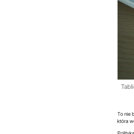
Tabl
To nie 
która w
Polityk