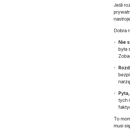
Jeśli r
prywatn
nastroj
Dobra r
Nie s
była 
Zobac
Rozd
bezpi
narzę
Pyta
tych 
fakty
To mome
musi si