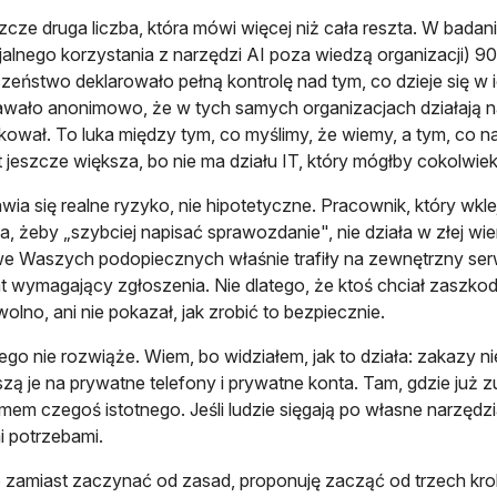
szcze druga liczba, która mówi więcej niż cała reszta. W bada
cjalnego korzystania z narzędzi AI poza wiedzą organizacji) 
zeństwo deklarowało pełną kontrolę nad tym, co dzieje się w ic
wało anonimowo, że w tych samych organizacjach działają nar
kował. To luka między tym, co myślimy, że wiemy, a tym, co na
st jeszcze większa, bo nie ma działu IT, który mógłby cokolwi
jawia się realne ryzyko, nie hipotetyczne. Pracownik, który wk
a, żeby „szybciej napisać sprawozdanie", nie działa w złej wie
 Waszych podopiecznych właśnie trafiły na zewnętrzny serw
t wymagający zgłoszenia. Nie dlatego, że ktoś chciał zaszkodzi
wolno, ani nie pokazał, jak zrobić to bezpiecznie.
ego nie rozwiąże. Wiem, bo widziałem, jak to działa: zakazy nie
zą je na prywatne telefony i prywatne konta. Tam, gdzie już z
em czegoś istotnego. Jeśli ludzie sięgają po własne narzędzia
i potrzebami.
 zamiast zaczynać od zasad, proponuję zacząć od trzech krok