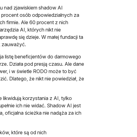
niu nad zjawiskiem shadow AI
90 procent osób odpowiedzialnych za
h firmie. Ale 60 procent z nich
zędzia AI, których nikt nie
prawdę się dzieje. W małej fundacji ta
ek zauważyć.
leja listę beneficjentów do darmowego
rze. Działa pod presją czasu. Ale dane
er, i w świetle RODO może to być
ć. Dlatego, że nikt nie powiedział, że
 likwidują korzystania z AI, tylko
upełnie ich nie widać. Shadow AI jest
, oficjalna ścieżka nie nadąża za ich
ów, które są od nich