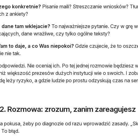
zego konkretnie?
Pisanie maili? Streszczanie wniosków? Tł
h z ankiety?
e dane tam wklejacie?
To najważniejsze pytanie. Czy w grę 
ających, dane wrażliwe, czy tylko ogólne teksty?
am to daje, a co Was niepokoi?
Gdzie czujecie, że to oszczę
ie nie tak.
odpowiedzi. Nie oceniaj ich. Po tej jednej rozmowie będziesz w
 niż większość prezesów dużych instytucji wie o swoich. I zo
ę leży ryzyko, a gdzie ludzie po prostu odzyskują czas na se
 2. Rozmowa: zrozum, zanim zareagujesz
ka pokusa, żeby po diagnozie od razu wprowadzić zasady. „Sko
 To błąd.