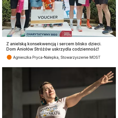
Z anielską konsekwencją i sercem blisko dzieci.
Dom Aniołów Stróżów uskrzydla codzienność!
●
Agnieszka Pryca-Nalepka, Stowarzyszenie MOST