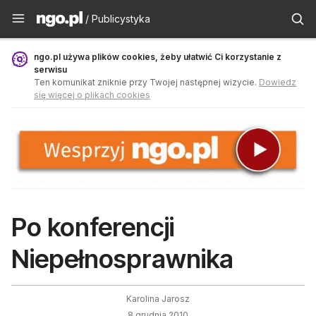
Publicystyka - ngo.pl
/ Publicystyka
ngo.pl używa plików cookies, żeby ułatwić Ci korzystanie z
serwisu
Ten komunikat zniknie przy Twojej następnej wizycie.
Dowiedz
się więcej o plikach cookies
Po konferencji
Niepełnosprawnika
Karolina Jarosz
8 grudnia 2010