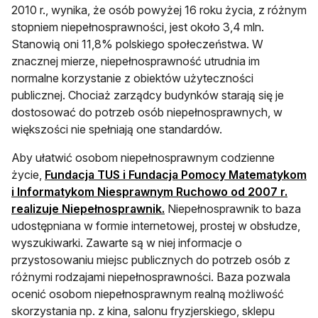
2010 r., wynika, że osób powyżej 16 roku życia, z różnym
stopniem niepełnosprawności, jest około 3,4 mln.
Stanowią oni 11,8% polskiego społeczeństwa. W
znacznej mierze, niepełnosprawność utrudnia im
normalne korzystanie z obiektów użyteczności
publicznej. Chociaż zarządcy budynków starają się je
dostosować do potrzeb osób niepełnosprawnych, w
większości nie spełniają one standardów.
Aby ułatwić osobom niepełnosprawnym codzienne
życie,
Fundacja TUS
i F
undacja Pomocy Matematykom
i Informatykom Niesprawnym Ruchowo
od 2007 r.
otwiera się w nowej karcie
realizuje Niepełnosprawnik.
Niepełnosprawnik to baza
udostępniana w formie internetowej, prostej w obsłudze,
wyszukiwarki. Zawarte są w niej informacje o
przystosowaniu miejsc publicznych do potrzeb osób z
różnymi rodzajami niepełnosprawności. Baza pozwala
ocenić osobom niepełnosprawnym realną możliwość
skorzystania np. z kina, salonu fryzjerskiego, sklepu