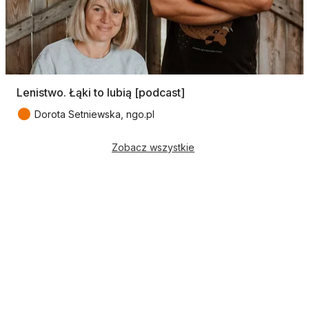
Lenistwo. Łąki to lubią [podcast]
●
Dorota Setniewska, ngo.pl
Zobacz wszystkie