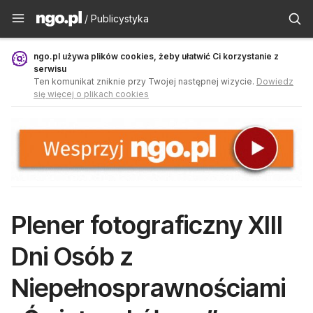
Publicystyka - ngo.pl
/ Publicystyka
ngo.pl używa plików cookies, żeby ułatwić Ci korzystanie z
serwisu
Ten komunikat zniknie przy Twojej następnej wizycie.
Dowiedz
się więcej o plikach cookies
Plener fotograficzny XIII
Dni Osób z
Niepełnosprawnościami