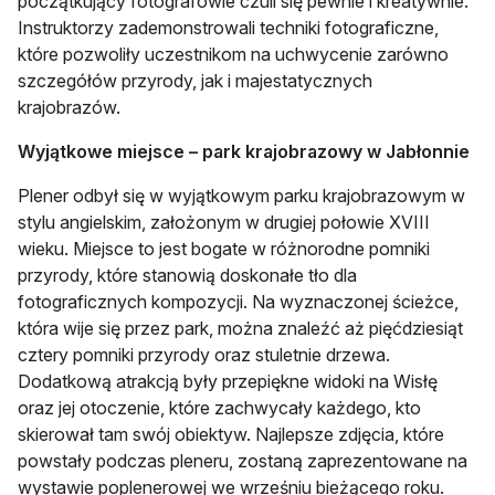
początkujący fotografowie czuli się pewnie i kreatywnie.
Instruktorzy zademonstrowali techniki fotograficzne,
które pozwoliły uczestnikom na uchwycenie zarówno
szczegółów przyrody, jak i majestatycznych
krajobrazów.
Wyjątkowe miejsce – park krajobrazowy w Jabłonnie
Plener odbył się w wyjątkowym parku krajobrazowym w
stylu angielskim, założonym w drugiej połowie XVIII
wieku. Miejsce to jest bogate w różnorodne pomniki
przyrody, które stanowią doskonałe tło dla
fotograficznych kompozycji. Na wyznaczonej ścieżce,
która wije się przez park, można znaleźć aż pięćdziesiąt
cztery pomniki przyrody oraz stuletnie drzewa.
Dodatkową atrakcją były przepiękne widoki na Wisłę
oraz jej otoczenie, które zachwycały każdego, kto
skierował tam swój obiektyw. Najlepsze zdjęcia, które
powstały podczas pleneru, zostaną zaprezentowane na
wystawie poplenerowej we wrześniu bieżącego roku.