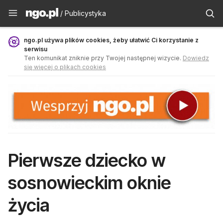
Publicystyka - ngo.pl
/ Publicystyka
ngo.pl używa plików cookies, żeby ułatwić Ci korzystanie z
serwisu
Ten komunikat zniknie przy Twojej następnej wizycie.
Dowiedz
się więcej o plikach cookies
Pierwsze dziecko w
sosnowieckim oknie
życia