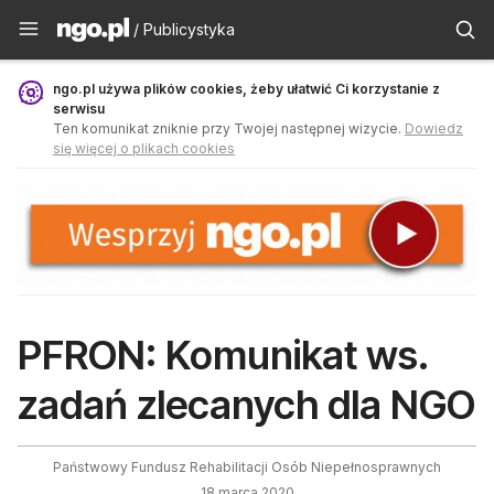
Publicystyka - ngo.pl
/ Publicystyka
ngo.pl używa plików cookies, żeby ułatwić Ci korzystanie z
serwisu
Ten komunikat zniknie przy Twojej następnej wizycie.
Dowiedz
się więcej o plikach cookies
PFRON: Komunikat ws.
zadań zlecanych dla NGO
Państwowy Fundusz Rehabilitacji Osób Niepełnosprawnych
18 marca 2020