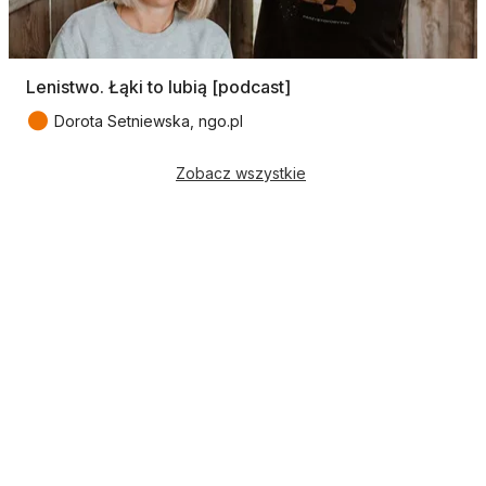
Lenistwo. Łąki to lubią [podcast]
●
Dorota Setniewska, ngo.pl
Zobacz wszystkie