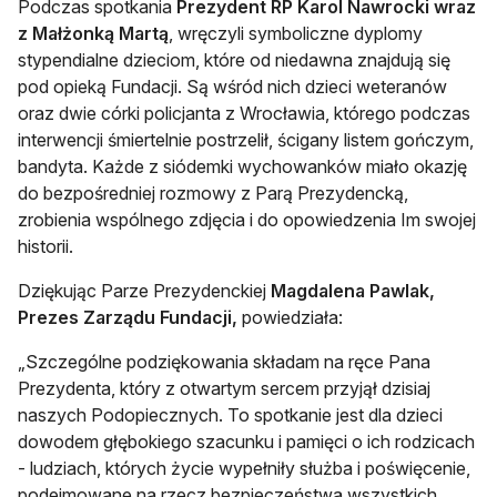
Podczas spotkania
Prezydent RP Karol Nawrocki wraz
z Małżonką Martą
, wręczyli symboliczne dyplomy
stypendialne dzieciom, które od niedawna znajdują się
pod opieką Fundacji. Są wśród nich dzieci weteranów
oraz dwie córki policjanta z Wrocławia, którego podczas
interwencji śmiertelnie postrzelił, ścigany listem gończym,
bandyta. Każde z siódemki wychowanków miało okazję
do bezpośredniej rozmowy z Parą Prezydencką,
zrobienia wspólnego zdjęcia i do opowiedzenia Im swojej
historii.
Dziękując Parze Prezydenckiej
Magdalena Pawlak,
Prezes Zarządu Fundacji,
powiedziała:
„Szczególne podziękowania składam na ręce Pana
Prezydenta, który z otwartym sercem przyjął dzisiaj
naszych Podopiecznych. To spotkanie jest dla dzieci
dowodem głębokiego szacunku i pamięci o ich rodzicach
- ludziach, których życie wypełniły służba i poświęcenie,
podejmowane na rzecz bezpieczeństwa wszystkich