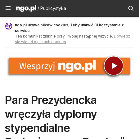
Publicystyka - ngo.pl
/ Publicystyka
ngo.pl używa plików cookies, żeby ułatwić Ci korzystanie z
serwisu
Ten komunikat zniknie przy Twojej następnej wizycie.
Dowiedz
się więcej o plikach cookies
Para Prezydencka
wręczyła dyplomy
stypendialne