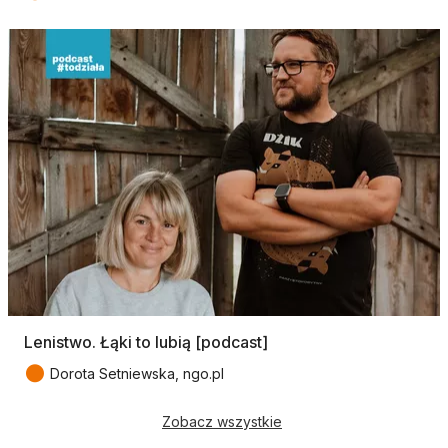
Lenistwo. Łąki to lubią [podcast]
●
Dorota Setniewska, ngo.pl
Zobacz wszystkie