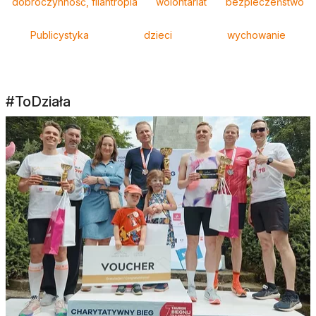
dobroczynność, filantropia
wolontariat
bezpieczeństwo
Publicystyka
dzieci
wychowanie
#ToDziała