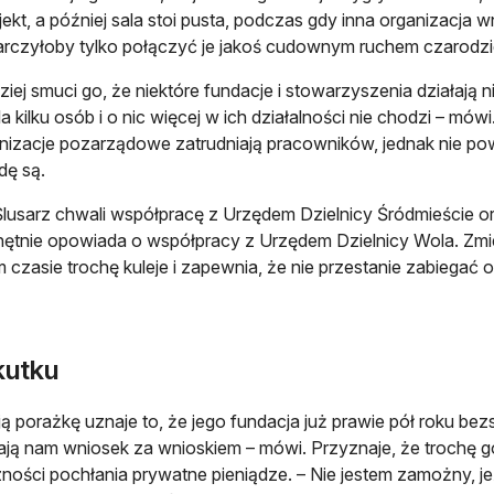
ojekt, a później sala stoi pusta, podczas gdy inna organizacja 
rczyłoby tylko połączyć je jakoś cudownym ruchem czarodzie
iej smuci go, że niektóre fundacje i stowarzyszenia działają nie
la kilku osób i o nic więcej w ich działalności nie chodzi – mów
nizacje pozarządowe zatrudniają pracowników, jednak nie pow
dę są.
lusarz chwali współpracę z Urzędem Dzielnicy Śródmieście o
hętnie opowiada o współpracy z Urzędem Dzielnicy Wola. Zmi
m czasie trochę kuleje i zapewnia, że nie przestanie zabiegać o
kutku
ą porażkę uznaje to, że jego fundacja już prawie pół roku bezs
ją nam wniosek za wnioskiem – mówi. Przyznaje, że trochę go
ności pochłania prywatne pieniądze. – Nie jestem zamożny, 