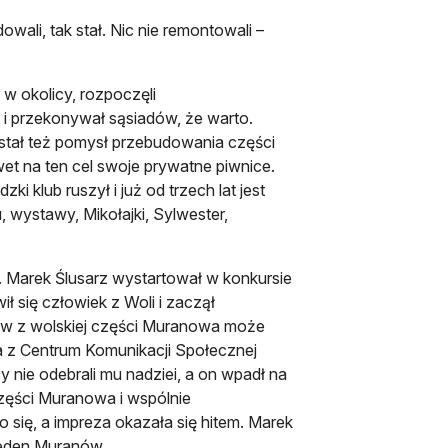
ali, tak stał. Nic nie remontowali –
i w okolicy, rozpoczęli
 i przekonywał sąsiadów, że warto.
wstał też pomysł przebudowania części
wet na ten cel swoje prywatne piwnice.
ki klub ruszył i już od trzech lat jest
, wystawy, Mikołajki, Sylwester,
. Marek Ślusarz wystartował w konkursie
ł się człowiek z Woli i zaczął
dów z wolskiej części Muranowa może
 z Centrum Komunikacji Społecznej
 nie odebrali mu nadziei, a on wpadł na
części Muranowa i wspólnie
się, a impreza okazała się hitem. Marek
Jeden Muranów.