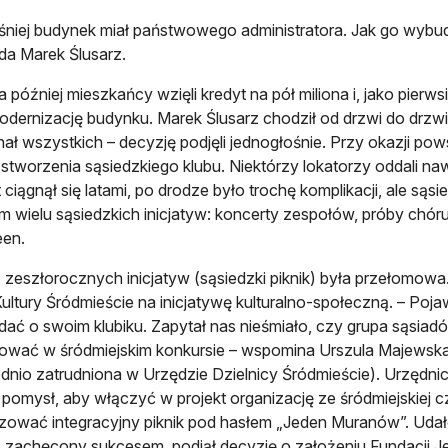
niej budynek miał państwowego administratora. Jak go wybudow
a Marek Ślusarz.
a później mieszkańcy wzięli kredyt na pół miliona i, jako pierws
dernizację budynku. Marek Ślusarz chodził od drzwi do drzwi
ał wszystkich – decyzję podjęli jednogłośnie. Przy okazji po
i stworzenia sąsiedzkiego klubu. Niektórzy lokatorzy oddali na
iągnął się latami, po drodze było trochę komplikacji, ale sąsiedz
m wielu sąsiedzkich inicjatyw: koncerty zespołów, próby chóru
een.
 zeszłorocznych inicjatyw (sąsiedzki piknik) była przełomowa
ltury Śródmieście na inicjatywę kulturalno-społeczną. – Pojawi
ać o swoim klubiku. Zapytał nas nieśmiało, czy grupa sąsia
ować w śródmiejskim konkursie – wspomina Urszula Majewska
dnio zatrudniona w Urzędzie Dzielnicy Śródmieście). Urzędnicy
 pomysł, aby włączyć w projekt organizację ze śródmiejskiej 
zować integracyjny piknik pod hasłem „Jeden Muranów”. Udało 
, zachęcony sukcesem, podjął decyzję o założeniu Fundacji 