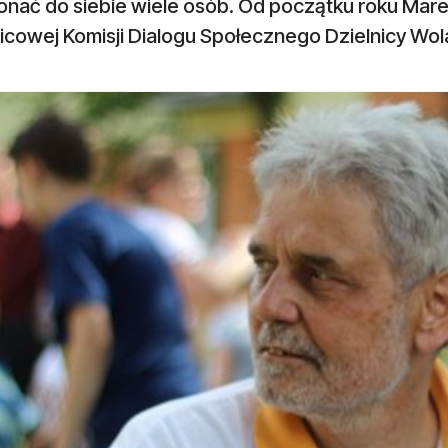
onać do siebie wiele osób. Od początku roku Mare
icowej Komisji Dialogu Społecznego Dzielnicy Wol