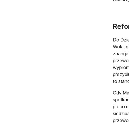
Refo
Do Dzie
Wola, g
zaangaż
przewod
wypromo
prezydi
to stan
Gdy Mar
spotkan
po co m
siedzib
przewo