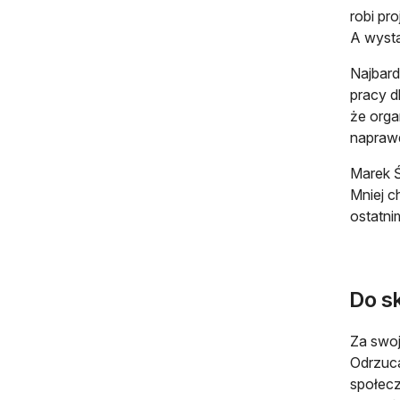
robi pr
A wysta
Najbardz
pracy d
że orga
napraw
Marek Ś
Mniej c
ostatni
Do s
Za swoj
Odrzuca
społecz