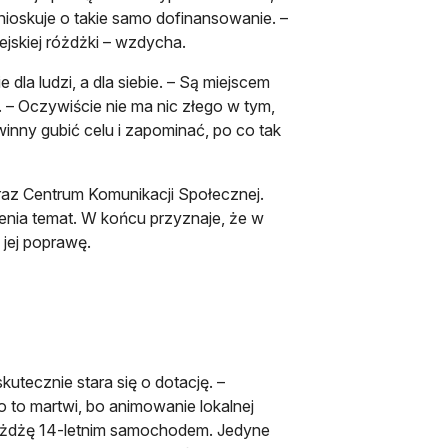
wnioskuje o takie samo dofinansowanie. –
jskiej różdżki – wzdycha.
 dla ludzi, a dla siebie. – Są miejscem
i. – Oczywiście nie ma nic złego w tym,
inny gubić celu i zapominać, po co tak
raz Centrum Komunikacji Społecznej.
enia temat. W końcu przyznaje, że w
 jej poprawę.
kutecznie stara się o dotację. –
 to martwi, bo animowanie lokalnej
jeżdżę 14-letnim samochodem. Jedyne