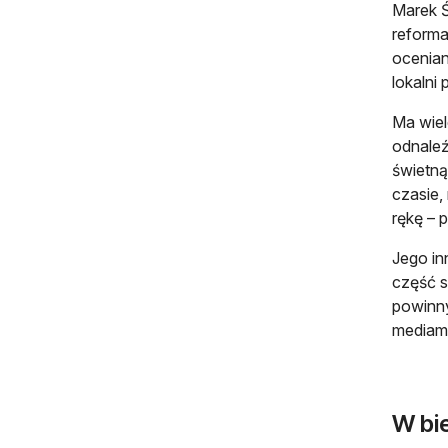
Marek Ś
reforma
ocenian
lokalni
Ma wie
odnaleź
świetną
czasie,
rękę – 
Jego in
część s
powinny
mediami
W bi