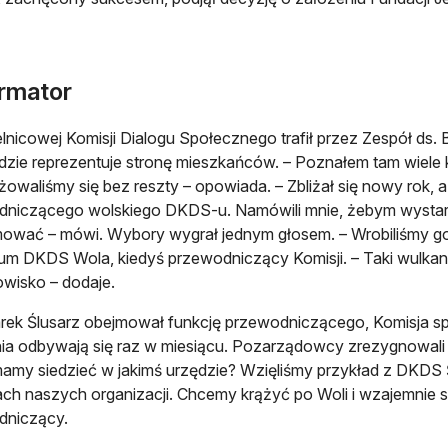
rmator
lnicowej Komisji Dialogu Społecznego trafił przez Zespół ds.
dzie reprezentuje stronę mieszkańców. – Poznałem tam wiele k
owaliśmy się bez reszty – opowiada. – Zbliżał się nowy rok, 
niczącego wolskiego DKDS-u. Namówili mnie, żebym wystarto
wać – mówi. Wybory wygrał jednym głosem. – Wrobiliśmy go 
um DKDS Wola, kiedyś przewodniczący Komisji. – Taki wulkan en
owisko – dodaje.
ek Ślusarz obejmował funkcję przewodniczącego, Komisja spot
ia odbywają się raz w miesiącu. Pozarządowcy zrezygnowali z
amy siedzieć w jakimś urzędzie? Wzięliśmy przykład z DKDS 
ach naszych organizacji. Chcemy krążyć po Woli i wzajemnie
dniczący.