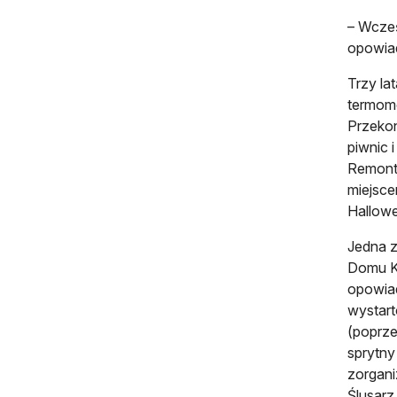
– Wcześ
opowiad
Trzy lat
termomo
Przekon
piwnic 
Remont c
miejsce
Hallow
Jedna z
Domu Ku
opowiad
wystart
(poprze
sprytny
zorgani
Ślusarz