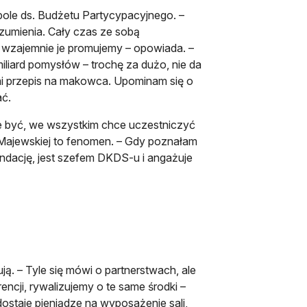
ole ds. Budżetu Partycypacyjnego. –
zumienia. Cały czas ze sobą
 wzajemnie je promujemy – opowiada. –
iliard pomysłów – trochę za dużo, nie da
 mi przepis na makowca. Upominam się o
ać.
e być, we wszystkim chce uczestniczyć
i Majewskiej to fenomen. – Gdy poznałam
fundację, jest szefem DKDS-u i angażuje
ą. – Tyle się mówi o partnerstwach, ale
encji, rywalizujemy o te same środki –
ostaje pieniądze na wyposażenie sali,