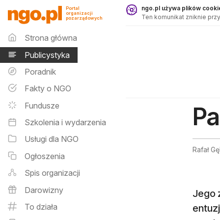
Publicystyka - ngo.pl
ngo.pl używa plików cookie
Portal
organizacji
Ten komunikat zniknie przy
pozarządowych
Menu główne
Strona główna
Publicystyka
Poradnik
Fakty o NGO
Fundusze
Pa
Szkolenia i wydarzenia
Usługi dla NGO
Rafał Gę
Ogłoszenia
Spis organizacji
Darowizny
Jego 
To działa
entuzj