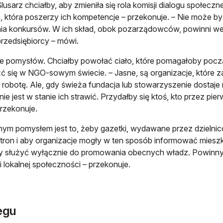
lusarz chciałby, aby zmieniła się rola komisji dialogu społecz
, która poszerzy ich kompetencje – przekonuje. – Nie może być
ia konkursów. W ich skład, obok pozarządowców, powinni wej
 przedsiębiorcy – mówi.
le pomysłów. Chciałby powołać ciało, które pomagałoby po
ć się w NGO-sowym świecie. – Jasne, są organizacje, które zaj
 robotę. Ale, gdy świeża fundacja lub stowarzyszenie dosta
 nie jest w stanie ich strawić. Przydałby się ktoś, kto przez p
przekonuje.
nym pomysłem jest to, żeby gazetki, wydawane przez dzieln
tron i aby organizacje mogły w ten sposób informować mieszka
 służyć wyłącznie do promowania obecnych władz. Powinny by
 lokalnej społeczności – przekonuje.
egu