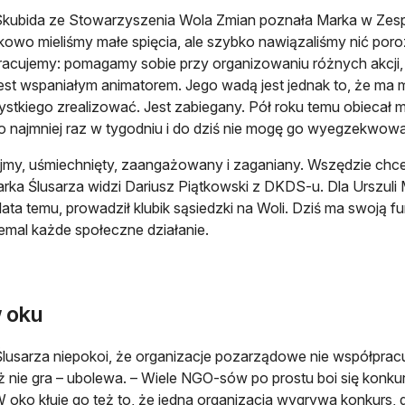
kubida ze Stowarzyszenia Wola Zmian poznała Marka w Zesp
owo mieliśmy małe spięcia, ale szybko nawiązaliśmy nić poro
acujemy: pomagamy sobie przy organizowaniu różnych akcji,
est wspaniałym animatorem. Jego wadą jest jednak to, że ma m
ystkiego zrealizować. Jest zabiegany. Pół roku temu obiecał
o najmniej raz w tygodniu i do dziś nie mogę go wyegzekwow
jmy, uśmiechnięty, zaangażowany i zaganiany. Wszędzie chc
arka Ślusarza widzi Dariusz Piątkowski z DKDS-u. Dla Urszul
 lata temu, prowadził klubik sąsiedzki na Woli. Dziś ma swoją 
iemal każde społeczne działanie.
w oku
lusarza niepokoi, że organizacje pozarządowe nie współpracuj
ż nie gra – ubolewa. – Wiele NGO-sów po prostu boi się konkur
 oko kłuje go też to, że jedna organizacja wygrywa konkurs, d