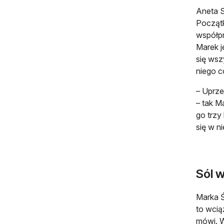
Aneta S
Początk
współpr
Marek j
się wsz
niego c
– Uprze
– tak M
go trzy
się w n
Sól 
Marka Ś
to wcią
mówi. W