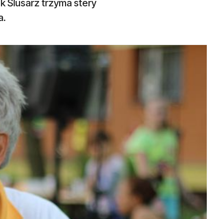
k Ślusarz trzyma stery
a.