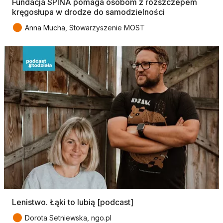
Fundacja SPINA pomaga osobom z rozszczepem
kręgosłupa w drodze do samodzielności
●
Anna Mucha, Stowarzyszenie MOST
Lenistwo. Łąki to lubią [podcast]
●
Dorota Setniewska, ngo.pl