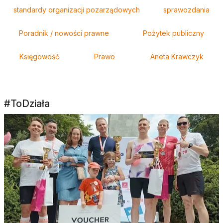
standardy organizacji pozarządowych
sprawozdania
Poradnik / nowości prawne
Pożytek publiczny
Księgowość
Prawo
Aneta Krawczyk
#ToDziała