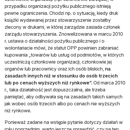
przypadku organizacji pożytku publicznego istnieją
pewne ograniczenia. Chodzi np. o sytuację, kiedy druk
książki wydawanej przez stowarzyszenie zostałby
zlecony w drukarni, w której zarządzie zasiada członek
zarządu stowarzyszenia. Znowelizowana w marcu 2010
r. ustawa o działalności pożytku publicznego i o
wolontariacie mówi, że statut OPP powinien zabraniać
kupowania „towarów lub usług od podmiotów, w których
uczestniczą członkowie organizacji, członkowie jej
organów lub pracownicy oraz ich osób bliskich,
na
zasadach innych niż w stosunku do osób trzecich
lub po cenach wyższych niż rynkowe”.
Od marca 2010
r., taka działalność jest dopuszczalna, ale trzeba
pamiętać, aby odbywała się na zasadach takich samych
jak wobec osób trzecich albo po cenach nie wyższych
niż rynkowe.
Ponieważ zadane na wstępie pytanie dotyczy działań w
roku poprzednim, warto jeszcze sprawdzić, czy na ten