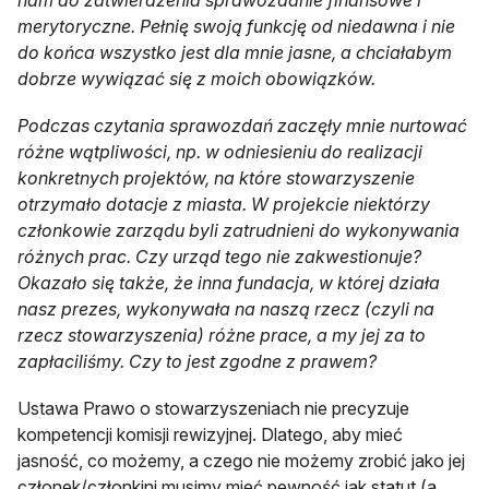
nam do zatwierdzenia sprawozdanie finansowe i
merytoryczne. Pełnię swoją funkcję od niedawna i nie
do końca wszystko jest dla mnie jasne, a chciałabym
dobrze wywiązać się z moich obowiązków.
Podczas czytania sprawozdań zaczęły mnie nurtować
różne wątpliwości, np. w odniesieniu do realizacji
konkretnych projektów, na które stowarzyszenie
otrzymało dotacje z miasta. W projekcie niektórzy
członkowie zarządu byli zatrudnieni do wykonywania
różnych prac. Czy urząd tego nie zakwestionuje?
Okazało się także, że inna fundacja, w której działa
nasz prezes, wykonywała na naszą rzecz (czyli na
rzecz stowarzyszenia) różne prace, a my jej za to
zapłaciliśmy. Czy to jest zgodne z prawem?
Ustawa Prawo o stowarzyszeniach nie precyzuje
kompetencji komisji rewizyjnej. Dlatego, aby mieć
jasność, co możemy, a czego nie możemy zrobić jako jej
członek/członkini musimy mieć pewność jak statut (a