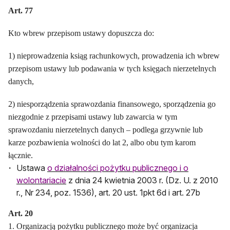
Art. 77
Kto wbrew przepisom ustawy dopuszcza do:
1) nieprowadzenia ksiąg rachunkowych, prowadzenia ich wbrew
przepisom ustawy lub podawania w tych księgach nierzetelnych
danych,
2) niesporządzenia sprawozdania finansowego, sporządzenia go
niezgodnie z przepisami ustawy lub zawarcia w tym
sprawozdaniu nierzetelnych danych – podlega grzywnie lub
karze pozbawienia wolności do lat 2, albo obu tym karom
łącznie.
Ustawa
o działalności pożytku publicznego i o
otwiera się w nowej karcie
wolontariacie
z dnia 24 kwietnia 2003 r. (Dz. U. z 2010
r., Nr 234, poz. 1536), art. 20 ust. 1pkt 6d i art. 27b
Art. 20
1. Organizacją pożytku publicznego może być organizacja