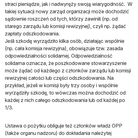
straci pieniądze, jak i nadwyręży swoją wiarygodność.
W
takiej sytuacji nowy zarząd organizacji może dochodzić
sądownie roszczeń od tych, którzy zawinili (np. od
starego zarządu lub komisji rewizyjnej), czyli np. żądać
zapłaty odszkodowania.
Jeśli szkodę wyrządziło kilka osób, działając wspólnie
(np. cała komisja rewizyjna), obowiązuje tzw. zasada
odpowiedzialności solidarnej. Odpowiedzialność
solidarna oznacza, że poszkodowane stowarzyszenie
może żądać od każdego z członków zarządu lub komisji
rewizyjnej całości lub części odszkodowania. Na
przykład, jeżeli w komisji były trzy osoby i wspólnie
wyrządziły szkodę, to wówczas można dochodzić od
każdej z nich całego odszkodowania lub od każdej po
1/3.
Ustawa o pożytku obliguje też członków władz OPP
(także organu nadzoru) do dokładania należytej