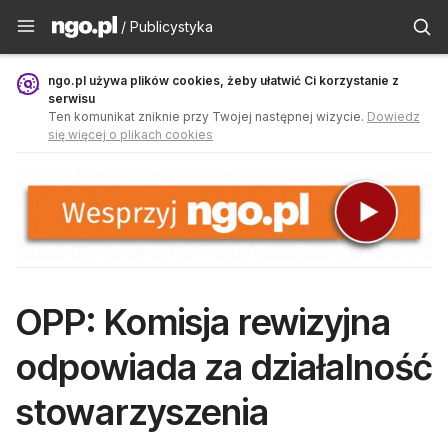
Publicystyka - ngo.pl
/ Publicystyka
ngo.pl używa plików cookies, żeby ułatwić Ci korzystanie z
serwisu
Ten komunikat zniknie przy Twojej następnej wizycie.
Dowiedz
się więcej o plikach cookies
OPP: Komisja rewizyjna
odpowiada za działalność
stowarzyszenia