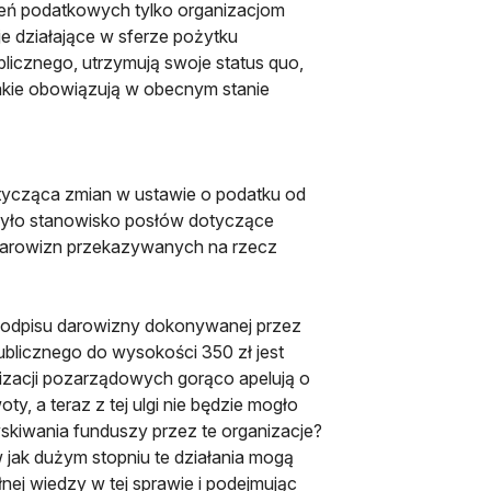
ień podatkowych tylko organizacjom
je działające w sferze pożytku
blicznego, utrzymują swoje status quo,
jakie obowiązują w obecnym stanie
tycząca zmian w ustawie o podatku od
było stanowisko posłów dotyczące
 darowizn przekazywanych na rzecz
go odpisu darowizny dokonywanej przez
ublicznego do wysokości 350 zł jest
anizacji pozarządowych gorąco apelują o
y, a teraz z tej ulgi nie będzie mogło
skiwania funduszy przez te organizacje?
 jak dużym stopniu te działania mogą
łnej wiedzy w tej sprawie i podejmując