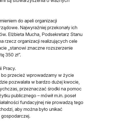
elami są stowarzyszenia o ważnych
mieniem do apeli organizacji
ządowe. Najwyraźniej przekonały ich
ów. Elżbieta Mucha, Podsekretarz Stanu
a rzecz organizacji realizujących cele
iacie „stanowi znaczne rozszerzenie
ę 350 zł”.
i Pracy.
ne, bo przecież wprowadzamy w życie
dzie pozwalała w bardzo dużej kwocie,
ychczas, przeznaczać środki na pomoc
ożytku publicznego – mówił m.in. poseł
ziałalności fundacyjnej nie prowadzą tego
 chodzi, aby można było unikać
 gospodarczej.