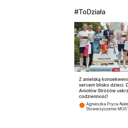
#ToDziała
Z anielską konsekwenc
sercem blisko dzieci.
Aniołów Stróżów uskr
codzienność!
●
Agnieszka Pryca-Nal
Stowarzyszenie MOS