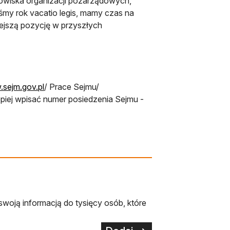
anowiska organizacji pozarządowych,
śmy rok vacatio legis, mamy czas na
iejszą pozycję w przyszłych
otwiera się w nowej karcie
sejm.gov.pl
/ Prace Sejmu/
piej wpisać numer posiedzenia Sejmu -
swoją informacją do tysięcy osób, które