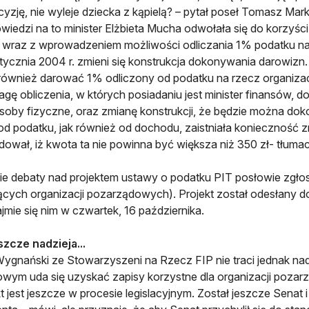
cyzję, nie wyleje dziecka z kąpielą? – pytał poseł Tomasz Mar
iedzi na to minister Elżbieta Mucha odwołała się do korzyści
 wraz z wprowadzeniem możliwości odliczania 1% podatku na 
stycznia 2004 r. zmieni się konstrukcja dokonywania darowiz
również darować 1% odliczony od podatku na rzecz organizacj
gę obliczenia, w których posiadaniu jest minister finansów,
soby fizyczne, oraz zmianę konstrukcji, że będzie można d
od podatku, jak również od dochodu, zaistniała konieczność zm
ował, iż kwota ta nie powinna być większa niż 350 zł- tłumac
ie debaty nad projektem ustawy o podatku PIT posłowie zgłosil
cych organizacji pozarządowych). Projekt został odesłany d
ajmie się nim w czwartek, 16 października.
szcze nadzieja...
ygnański ze Stowarzyszeni na Rzecz FIP nie traci jednak nad
wym uda się uzyskać zapisy korzystne dla organizacji poza
kt jest jeszcze w procesie legislacyjnym. Został jeszcze Senat