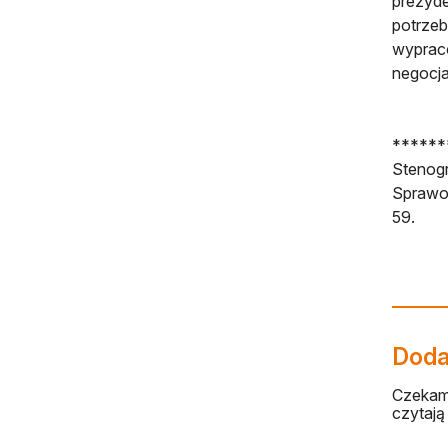
prezyde
potrzeb
wypraco
negocja
******
Stenog
Sprawoz
59.
Dodaj
Czekamy
czytają 