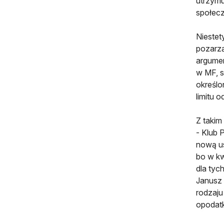
utrzymu
społecz
Niestet
pozarzą
argumen
w MF, s
określo
limitu 
Z takim
- Klub 
nową us
bo w kw
dla tyc
Janusz 
rodzaju
opodatk