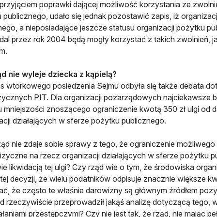
przyjęciem poprawki dającej możliwość korzystania ze zwoln
 publicznego, udało się jednak pozostawić zapis, iż organizac
nego, a nieposiadające jeszcze statusu organizacji pożytku pu
adal przez rok 2004 będą mogły korzystać z takich zwolnień, 
m.
d nie wyleje dziecka z kąpielą?
 wtorkowego posiedzenia Sejmu odbyła się także debata do
zycznych PIT. Dla organizacji pozarządowych najciekawsze 
 mniejszości znoszącego ograniczenie kwotą 350 zł ulgi od
acji działających w sferze pożytku publicznego.
ząd nie zdaje sobie sprawy z tego, że ograniczenie możliwe
izyczne na rzecz organizacji działających w sferze pożytku p
ie likwidacją tej ulgi? Czy rząd wie o tym, że środowiska org
tej decyzji, że wielu podatników odpisuje znacznie większe kwot
ać, że często te właśnie darowizny są głównym źródłem pozy
d rzeczywiście przeprowadził jakąś analizę dotyczącą tego, w
ałaniami przestępczymi? Czy nie jest tak, że rząd, nie mając pe