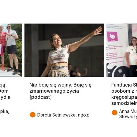
ją i
Nie boję się wojny. Boję się
Fundacja 
 Dom
zmarnowanego życia
osobom z 
zydla
[podcast]
kręgosłupa
samodziel
●
epka,
Anna Mu
●
Dorota Setniewska, ngo.pl
T
Stowarz