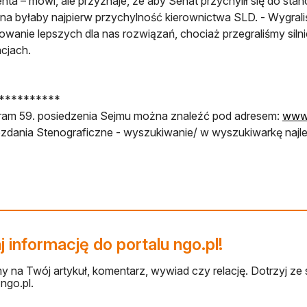
nta – mówi, ale przyznaje, że aby Senat przychylił się do st
na byłaby najpierw przychylność kierownictwa SLD. - Wygrali
wanie lepszych dla nas rozwiązań, chociaż przegraliśmy siln
cjach.
**********
ram 59. posiedzenia Sejmu można znaleźć pod adresem:
www.
dania Stenograficzne - wyszukiwanie/ w wyszukiwarkę najle
 informację do portalu ngo.pl!
 na Twój artykuł, komentarz, wywiad czy relację. Dotrzyj ze 
ngo.pl.