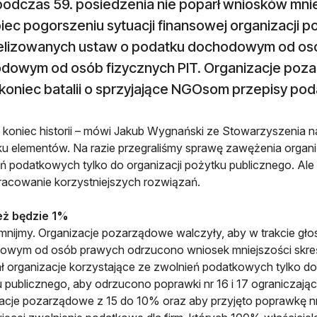
odczas 59. posiedzenia nie poparł wniosków mniej
iec pogorszeniu sytuacji finansowej organizacj
lizowanych ustaw o podatku dochodowym od osó
dowym od osób fizycznych PIT. Organizacje poza
 koniec batalii o sprzyjające NGOsom przepisy po
e koniec historii – mówi Jakub Wygnański ze Stowarzyszenia n
ilku elementów. Na razie przegraliśmy sprawę zawężenia organi
ń podatkowych tylko do organizacji pożytku publicznego. Ale
acowanie korzystniejszych rozwiązań.
eż będzie 1%
nijmy. Organizacje pozarządowe walczyły, aby w trakcie gł
wym od osób prawych odrzucono wniosek mniejszości skreślają
 organizacje korzystające ze zwolnień podatkowych tylko do 
 publicznego, aby odrzucono poprawki nr 16 i 17 ograniczają
acje pozarządowe z 15 do 10% oraz aby przyjęto poprawkę nr