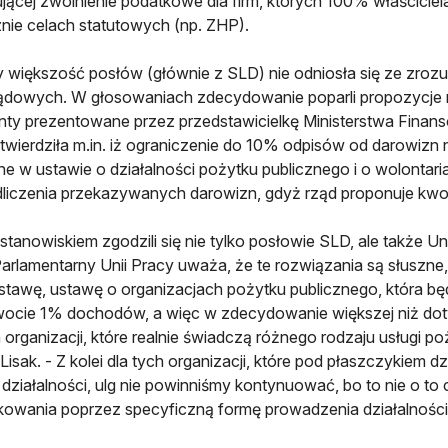
jącej zwolnienie podatkowe dla firm, których 100% właścici
nie celach statutowych (np. ZHP).
y większość posłów (głównie z SLD) nie odniosła się ze zrozu
dowych. W głosowaniach zdecydowanie poparli propozycje r
ty prezentowane przez przedstawicielkę Ministerstwa Finans
twierdziła m.in. iż ograniczenie do 10% odpisów od darowizn n
ne w ustawie o działalności pożytku publicznego i o wolontar
odliczenia przekazywanych darowizn, gdyż rząd proponuje kwot
 stanowiskiem zgodzili się nie tylko posłowie SLD, ale także Uni
Parlamentarny Unii Pracy uważa, że te rozwiązania są słusz
tawę, ustawę o organizacjach pożytku publicznego, która bę
ocie 1% dochodów, a więc w zdecydowanie większej niż dot
h organizacji, które realnie świadczą różnego rodzaju usługi p
Lisak. - Z kolei dla tych organizacji, które pod płaszczykiem d
 działalności, ulg nie powinniśmy kontynuować, bo to nie o to
owania poprzez specyficzną formę prowadzenia działalności