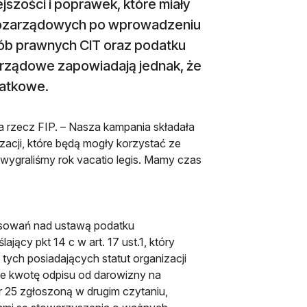
szości i poprawek, które miały
i pozarządowych po wprowadzeniu
b prawnych CIT oraz podatku
rządowe zapowiadają jednak, że
datkowe.
a rzecz FIP. – Nasza kampania składała
zacji, które będą mogły korzystać ze
 wygraliśmy rok vacatio legis. Mamy czas
osowań nad ustawą podatku
cy pkt 14 c w art. 17 ust.1, który
tych posiadających statut organizacji
ce kwotę odpisu od darowizny na
 25 zgłoszoną w drugim czytaniu,