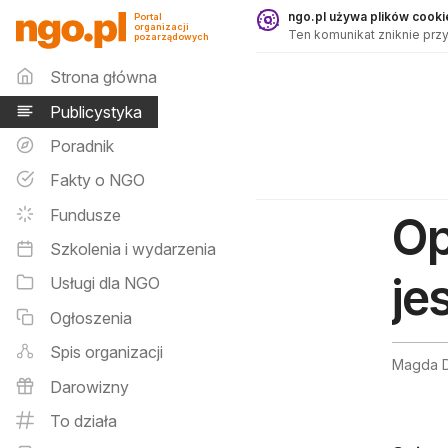
Publicystyka - ngo.pl
ngo.pl używa plików cookie
Portal
organizacji
Ten komunikat zniknie przy
pozarządowych
Menu główne
Strona główna
Publicystyka
Poradnik
Fakty o NGO
Fundusze
Op
Szkolenia i wydarzenia
je
Usługi dla NGO
Ogłoszenia
Spis organizacji
Magda D
Darowizny
To działa