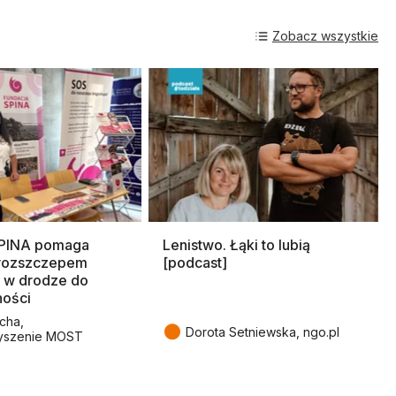
Zobacz wszystkie
SPINA pomaga
Lenistwo. Łąki to lubią
rozszczepem
[podcast]
 w drodze do
ności
cha,
●
Dorota Setniewska, ngo.pl
yszenie MOST