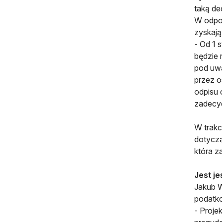
taką de
W odpow
zyskają
- Od 1 
będzie 
pod uwa
przez o
odpisu 
zadecyd
W trakc
dotyczą
która z
Jest je
Jakub W
podatko
- Proje