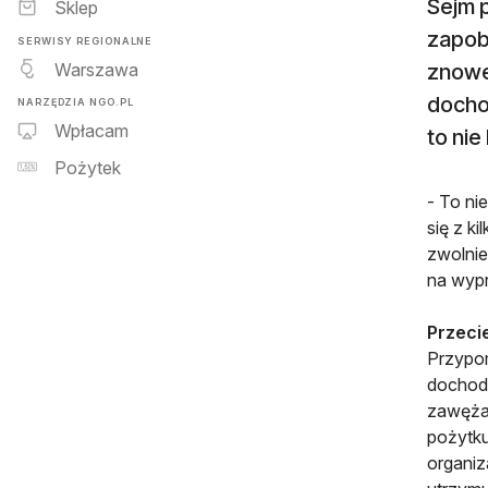
Sejm p
Sklep
zapob
SERWISY REGIONALNE
Warszawa
znowe
docho
NARZĘDZIA NGO.PL
Wpłacam
to nie
Pożytek
- To ni
się z k
zwolnie
na wypr
Przeci
Przypom
dochodo
zawężał
pożytku
organiz