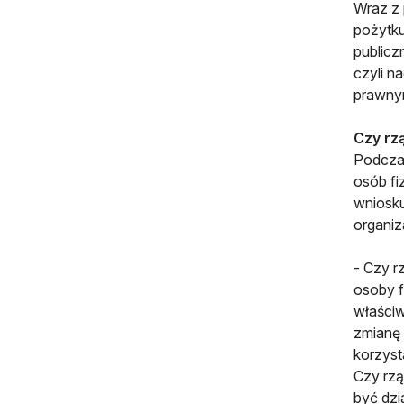
Wraz z 
pożytku
publicz
czyli n
prawny
Czy rzą
Podczas
osób fi
wniosku
organiz
- Czy r
osoby f
właściw
zmianę 
korzyst
Czy rzą
być dzi