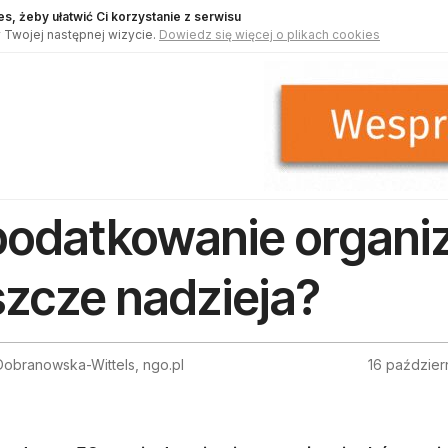
s, żeby ułatwić Ci korzystanie z serwisu
 Twojej następnej wizycie.
Dowiedz się więcej o plikach cookies
odatkowanie organiza
szcze nadzieja?
obranowska-Wittels, ngo.pl
16 paździer