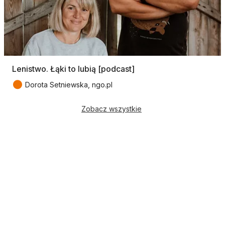
Lenistwo. Łąki to lubią [podcast]
●
Dorota Setniewska, ngo.pl
Zobacz wszystkie