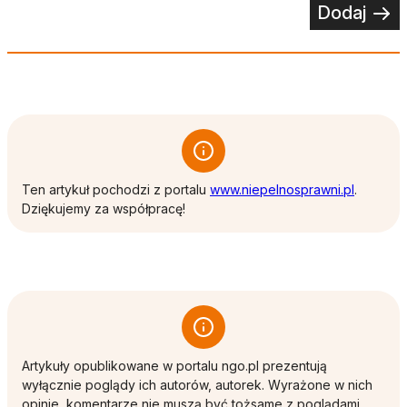
Dodaj
otwiera 
Ten artykuł pochodzi z portalu
www.niepelnosprawni.pl
.
Dziękujemy za współpracę!
Artykuły opublikowane w portalu ngo.pl prezentują
wyłącznie poglądy ich autorów, autorek. Wyrażone w nich
opinie, komentarze nie muszą być tożsame z poglądami