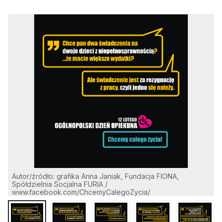
Autor/źródło: grafika Anna Janiak, Fundacja FIONA,
A
Spółdzielnia Socjalna FURIA /
S
www.facebook.com/ChcemyCalegoZycia/
w