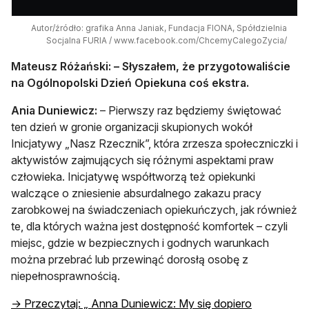
Autor/źródło: grafika Anna Janiak, Fundacja FIONA, Spółdzielnia
Socjalna FURIA / www.facebook.com/ChcemyCalegoZycia/
Mateusz Różański: – Słyszałem, że przygotowaliście
na Ogólnopolski Dzień Opiekuna coś ekstra.
Ania Duniewicz:
– Pierwszy raz będziemy świętować
ten dzień w gronie organizacji skupionych wokół
Inicjatywy „Nasz Rzecznik”, która zrzesza społeczniczki i
aktywistów zajmujących się różnymi aspektami praw
człowieka. Inicjatywę współtworzą też opiekunki
walczące o zniesienie absurdalnego zakazu pracy
zarobkowej na świadczeniach opiekuńczych, jak również
te, dla których ważna jest dostępność komfortek – czyli
miejsc, gdzie w bezpiecznych i godnych warunkach
można przebrać lub przewinąć dorosłą osobę z
niepełnosprawnością.
→ Przeczytaj: „ Anna Duniewicz: My się dopiero