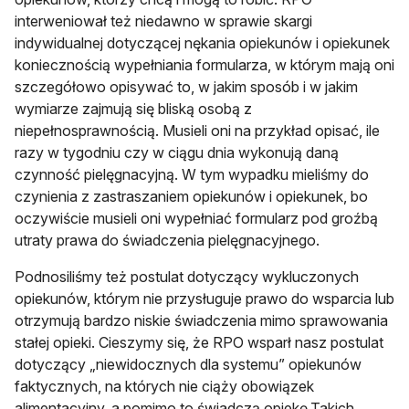
interweniował też niedawno w sprawie skargi
indywidualnej dotyczącej nękania opiekunów i opiekunek
koniecznością wypełniania formularza, w którym mają oni
szczegółowo opisywać to, w jakim sposób i w jakim
wymiarze zajmują się bliską osobą z
niepełnosprawnością. Musieli oni na przykład opisać, ile
razy w tygodniu czy w ciągu dnia wykonują daną
czynność pielęgnacyjną. W tym wypadku mieliśmy do
czynienia z zastraszaniem opiekunów i opiekunek, bo
oczywiście musieli oni wypełniać formularz pod groźbą
utraty prawa do świadczenia pielęgnacyjnego.
Podnosiliśmy też postulat dotyczący wykluczonych
opiekunów, którym nie przysługuje prawo do wsparcia lub
otrzymują bardzo niskie świadczenia mimo sprawowania
stałej opieki. Cieszymy się, że RPO wsparł nasz postulat
dotyczący „niewidocznych dla systemu” opiekunów
faktycznych, na których nie ciąży obowiązek
alimentacyjny, a pomimo to świadczą opiekę.Takich