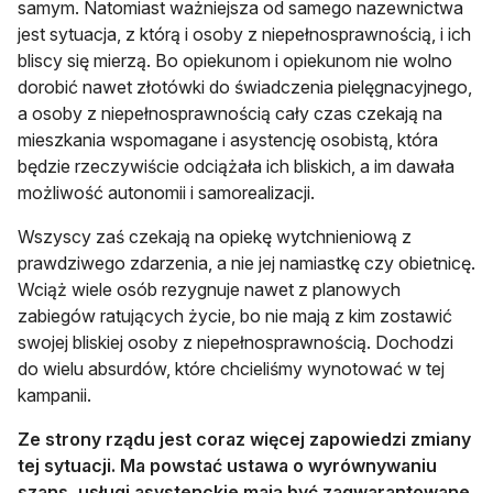
samym. Natomiast ważniejsza od samego nazewnictwa
jest sytuacja, z którą i osoby z niepełnosprawnością, i ich
bliscy się mierzą. Bo opiekunom i opiekunom nie wolno
dorobić nawet złotówki do świadczenia pielęgnacyjnego,
a osoby z niepełnosprawnością cały czas czekają na
mieszkania wspomagane i asystencję osobistą, która
będzie rzeczywiście odciążała ich bliskich, a im dawała
możliwość autonomii i samorealizacji.
Wszyscy zaś czekają na opiekę wytchnieniową z
prawdziwego zdarzenia, a nie jej namiastkę czy obietnicę.
Wciąż wiele osób rezygnuje nawet z planowych
zabiegów ratujących życie, bo nie mają z kim zostawić
swojej bliskiej osoby z niepełnosprawnością. Dochodzi
do wielu absurdów, które chcieliśmy wynotować w tej
kampanii.
Ze strony rządu jest coraz więcej zapowiedzi zmiany
tej sytuacji. Ma powstać ustawa o wyrównywaniu
szans, usługi asystenckie mają być zagwarantowane