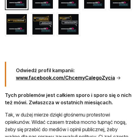
Odwiedź profil kampanii:
otwiera s
www.facebook.com/ChcemyCalegoZycia
→
Tych problemów jest całkiem sporo i sporo się o nich
też mówi. Zwłaszcza w ostatnich miesiącach.
Tak, w dużej mierze dzięki głośnemu protestowi
opiekunów. Widać czasem trzeba mocno tupnąć nogą,
żeby się przebić do mediów i opinii publicznej, żeby
ważne dla nas sprawy zauważyli politycy. Ci zaś często