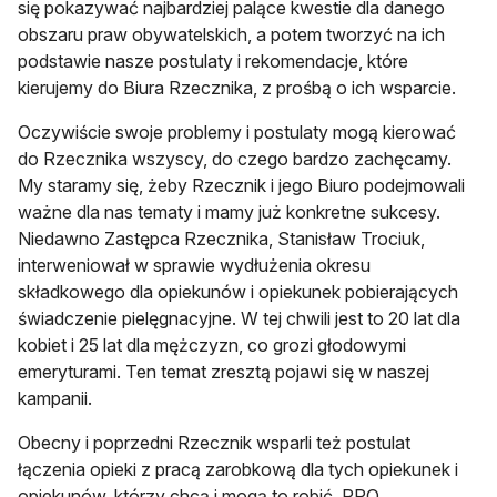
się pokazywać najbardziej palące kwestie dla danego
obszaru praw obywatelskich, a potem tworzyć na ich
podstawie nasze postulaty i rekomendacje, które
kierujemy do Biura Rzecznika, z prośbą o ich wsparcie.
Oczywiście swoje problemy i postulaty mogą kierować
do Rzecznika wszyscy, do czego bardzo zachęcamy.
My staramy się, żeby Rzecznik i jego Biuro podejmowali
ważne dla nas tematy i mamy już konkretne sukcesy.
Niedawno Zastępca Rzecznika, Stanisław Trociuk,
interweniował w sprawie wydłużenia okresu
składkowego dla opiekunów i opiekunek pobierających
świadczenie pielęgnacyjne. W tej chwili jest to 20 lat dla
kobiet i 25 lat dla mężczyzn, co grozi głodowymi
emeryturami. Ten temat zresztą pojawi się w naszej
kampanii.
Obecny i poprzedni Rzecznik wsparli też postulat
łączenia opieki z pracą zarobkową dla tych opiekunek i
opiekunów, którzy chcą i mogą to robić. RPO