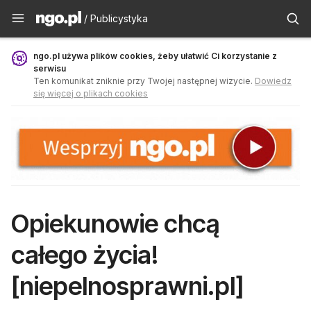
Publicystyka - ngo.pl
/ Publicystyka
ngo.pl używa plików cookies, żeby ułatwić Ci korzystanie z
serwisu
Ten komunikat zniknie przy Twojej następnej wizycie.
Dowiedz
się więcej o plikach cookies
Opiekunowie chcą
całego życia!
[niepelnosprawni.pl]