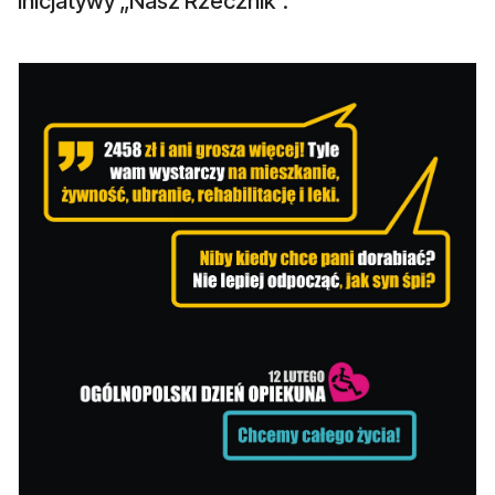
Inicjatywy „Nasz Rzecznik”.