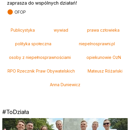
zaprasza do wspólnych działań!
●
OFOP
Tagi
Publicystyka
wywiad
prawa człowieka
polityka społeczna
niepelnosprawni.pl
osoby z niepełnosprawnościami
opiekunowie OzN
RPO Rzecznik Praw Obywatelskich
Mateusz Różański
Anna Duniewicz
#ToDziała