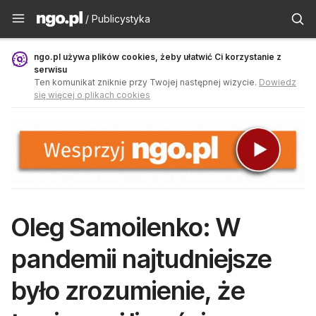
Publicystyka - ngo.pl
/ Publicystyka
ngo.pl używa plików cookies, żeby ułatwić Ci korzystanie z
serwisu
Ten komunikat zniknie przy Twojej następnej wizycie.
Dowiedz
się więcej o plikach cookies
Oleg Samoilenko: W
pandemii najtudniejsze
było zrozumienie, że