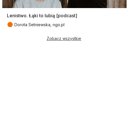
Lenistwo. Łąki to lubią [podcast]
●
Dorota Setniewska, ngo.pl
Zobacz wszystkie