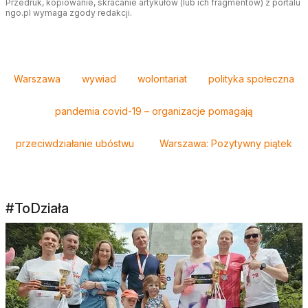
Przedruk, kopiowanie, skracanie artykułów (lub ich fragmentów) z portalu
ngo.pl wymaga zgody redakcji.
Tagi
Warszawa
wywiad
wolontariat
polityka społeczna
pandemia covid-19 – organizacje pomagają
przeciwdziałanie ubóstwu
Warszawa: Pozytywny piątek
#ToDziała