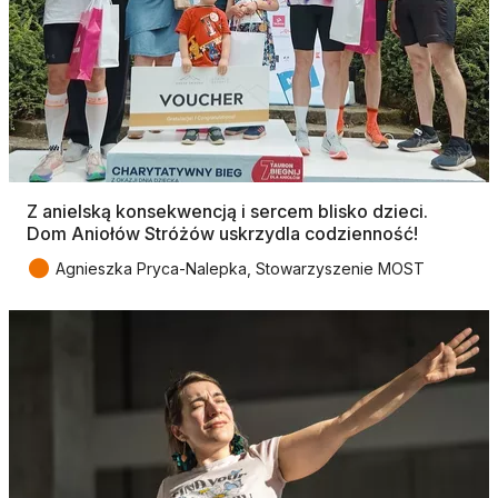
Z anielską konsekwencją i sercem blisko dzieci.
Dom Aniołów Stróżów uskrzydla codzienność!
●
Agnieszka Pryca-Nalepka, Stowarzyszenie MOST