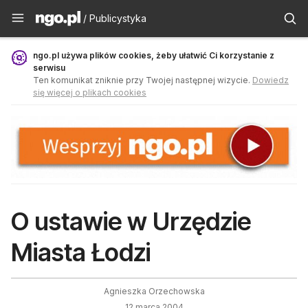
Publicystyka - ngo.pl
/ Publicystyka
ngo.pl używa plików cookies, żeby ułatwić Ci korzystanie z
serwisu
Ten komunikat zniknie przy Twojej następnej wizycie.
Dowiedz
się więcej o plikach cookies
O ustawie w Urzędzie
Miasta Łodzi
Agnieszka Orzechowska
12 marca 2004