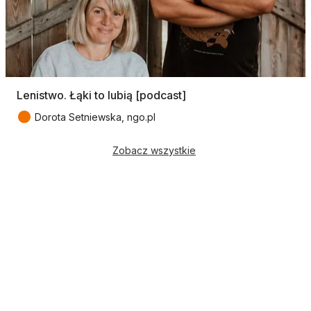
Lenistwo. Łąki to lubią [podcast]
●
Dorota Setniewska, ngo.pl
Zobacz wszystkie