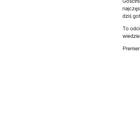
Gościni
najczęs
dziś go
To odci
wiedzie
Premier