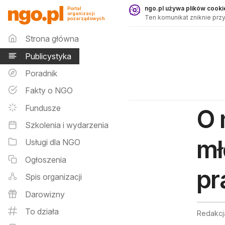
Publicystyka - ngo.pl
ngo.pl używa plików cookie
Portal
organizacji
Ten komunikat zniknie przy
pozarządowych
Menu główne
Strona główna
Publicystyka
Poradnik
Fakty o NGO
Fundusze
O 
Szkolenia i wydarzenia
mł
Usługi dla NGO
Ogłoszenia
pr
Spis organizacji
Darowizny
To działa
Redakcja