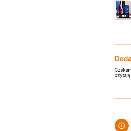
Dodaj
Czekamy
czytają 