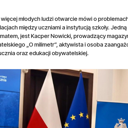
 więcej młodych ludzi otwarcie mówi o problemach
lacjach między uczniami a instytucją szkoły. Jedną 
ematem, jest Kacper Nowicki, prowadzący magaz
telskiego „O milimetr”, aktywista i osoba zaanga
cznia oraz edukacji obywatelskiej.