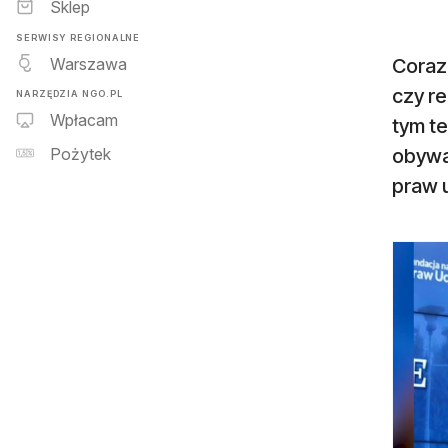
Sklep
SERWISY REGIONALNE
Warszawa
Coraz
czy re
NARZĘDZIA NGO.PL
Wpłacam
tym t
obywa
Pożytek
praw u