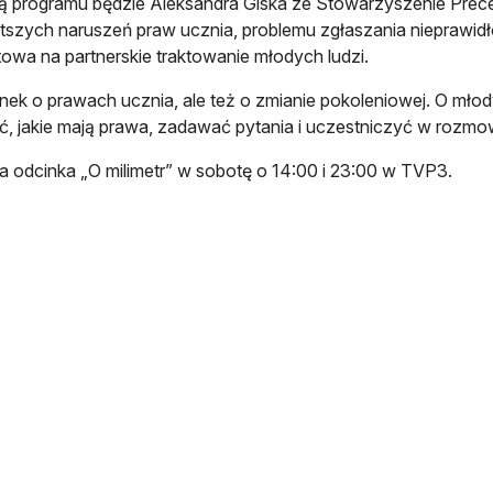
ą programu będzie Aleksandra Giska ze Stowarzyszenie Pre
tszych naruszeń praw ucznia, problemu zgłaszania nieprawidło
towa na partnerskie traktowanie młodych ludzi.
nek o prawach ucznia, ale też o zmianie pokoleniowej. O mło
ć, jakie mają prawa, zadawać pytania i uczestniczyć w rozmo
a odcinka „O milimetr” w sobotę o 14:00 i 23:00 w TVP3.