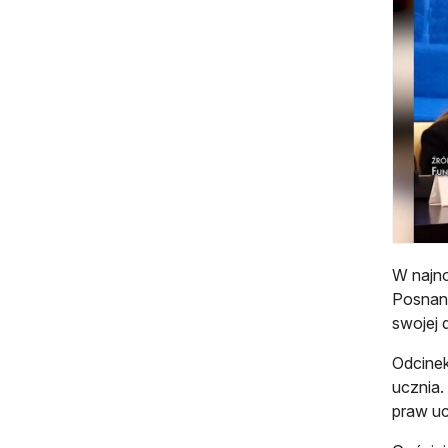
W najno
Posnani
swojej d
Odcinek
ucznia.
praw uc