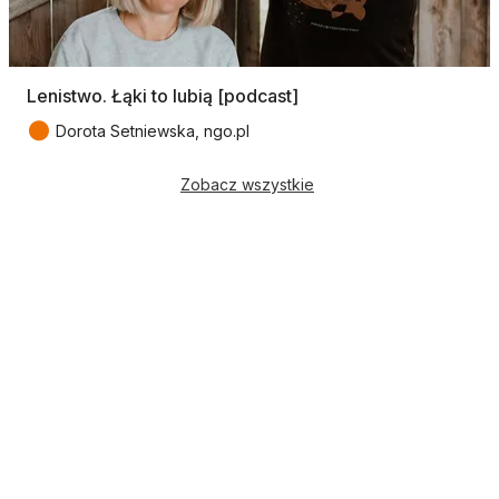
Lenistwo. Łąki to lubią [podcast]
●
Dorota Setniewska, ngo.pl
Zobacz wszystkie