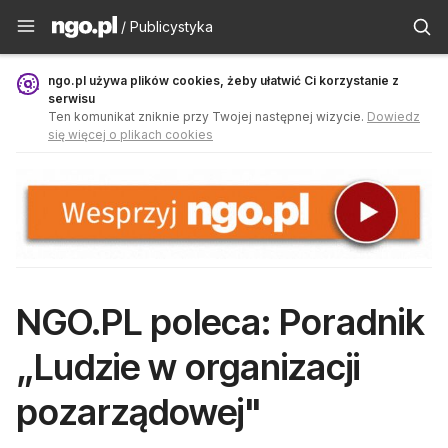
Publicystyka - ngo.pl
/ Publicystyka
ngo.pl używa plików cookies, żeby ułatwić Ci korzystanie z
serwisu
Ten komunikat zniknie przy Twojej następnej wizycie.
Dowiedz
się więcej o plikach cookies
NGO.PL poleca: Poradnik
„Ludzie w organizacji
pozarządowej"