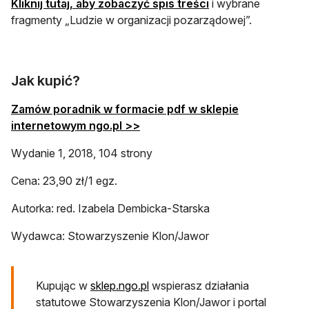
otwiera się w nowej
Kliknij tutaj, aby zobaczyć spis treści
i wybrane
fragmenty „Ludzie w organizacji pozarządowej”.
Jak kupić?
Zamów poradnik w formacie pdf w sklepie
internetowym ngo.pl >>
Wydanie 1, 2018, 104 strony
Cena: 23,90 zł/1 egz.
Autorka: red. Izabela Dembicka-Starska
Wydawca: Stowarzyszenie Klon/Jawor
Kupując w
sklep.ngo.pl
wspierasz działania
statutowe Stowarzyszenia Klon/Jawor i portal