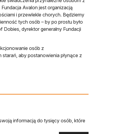
tkie świadczenia przynależne osobom z
. Fundacja Avalon jest organizacją
ściami i przewlekle chorych. Będziemy
ienność tych osób – by po prostu było
tof Dobies, dyrektor generalny Fundacji
nkcjonowanie osób z
h starań, aby postanowienia płynące z
swoją informacją do tysięcy osób, które