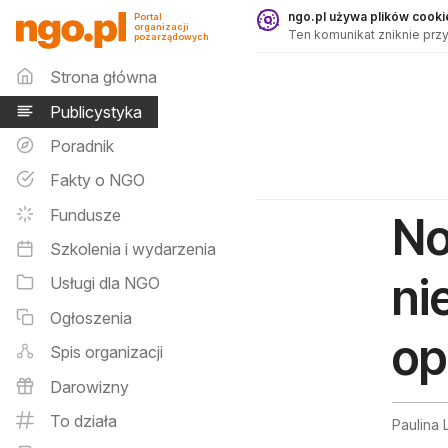
Publicystyka - ngo.pl
ngo.pl używa plików cookie
Portal
organizacji
Ten komunikat zniknie przy
pozarządowych
Menu główne
Strona główna
Publicystyka
Poradnik
Fakty o NGO
Fundusze
No
Szkolenia i wydarzenia
ni
Usługi dla NGO
Ogłoszenia
op
Spis organizacji
Darowizny
To działa
Paulina 