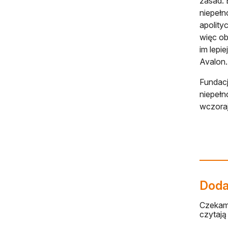
zasad. 
niepełn
apolity
więc ob
im lepie
Avalon.
Fundacj
niepełn
wczoraj
Dodaj
Czekamy
czytają 