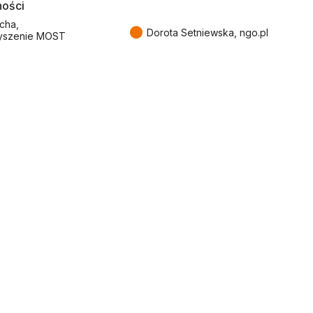
ności
cha,
●
Dorota Setniewska, ngo.pl
yszenie MOST