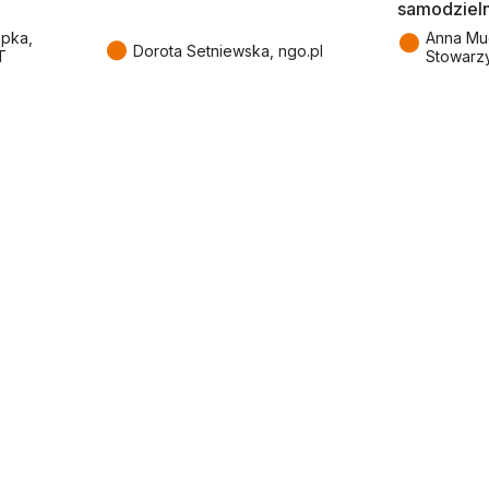
samodziel
●
epka,
Anna Mu
●
Dorota Setniewska, ngo.pl
T
Stowarz