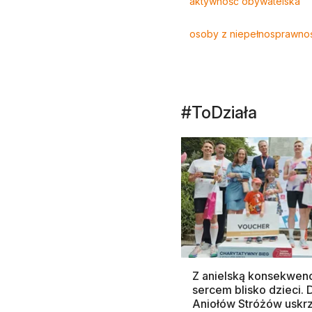
aktywność obywatelska
osoby z niepełnosprawno
#ToDziała
Z anielską konsekwenc
sercem blisko dzieci.
Aniołów Stróżów uskr