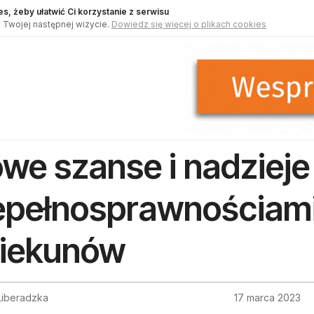
s, żeby ułatwić Ci korzystanie z serwisu
 Twojej następnej wizycie.
Dowiedz się więcej o plikach cookies
we szanse i nadzieje
epełnosprawnościami 
iekunów
Liberadzka
17 marca 2023