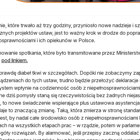
ie, które trwało aż trzy godziny, przyniosło nowe nadzieje i 
znych projektów ustaw, jest to ważny krok w drodze do popr
osprawnościami i ich opiekunów w Polsce.
wanie spotkania, które było transmitowane przez Ministerstw
otwiera się w nowej karcie
ć
pod linkiem.
prawdę diabeł tkwi w szczegółach. Dopóki nie zobaczymy za
ądzeniach do tych ustaw, trudno będzie przełożyć deklaracje i 
stem wpłynie na codzienność osób z niepełnosprawnościami i 
e dziś pomysły staną się rzeczywistością bez żadnych niej
, to nowe świadczenie wspierające plus ustawowa asystencja 
aje to znaczącą zmianę. Taką, która zmierza w stronę stand
est, by nadal całe środowisko osób z niepełnosprawnościami
ach na wszystkich etapach prac – w rządzie, potem w parlamen
góły rozwiązań. By alarmować, jeśli przepisy zaczną oddalać 