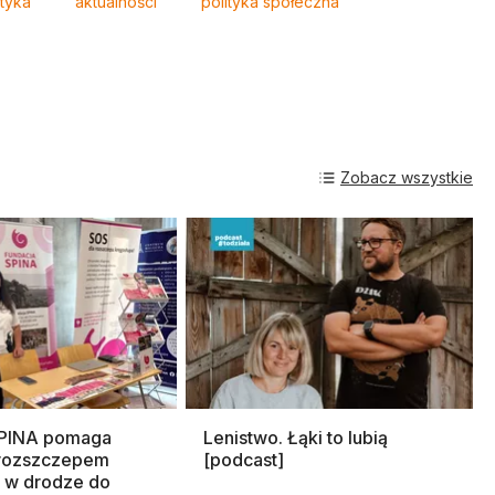
styka
aktualności
polityka społeczna
Zobacz wszystkie
SPINA pomaga
Lenistwo. Łąki to lubią
rozszczepem
[podcast]
 w drodze do