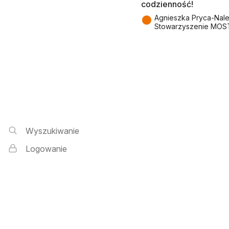
codzienność!
●
Agnieszka Pryca-Nal
Stowarzyszenie MOS
Wyszukiwarka i logowanie
Wyszukiwanie
Logowanie