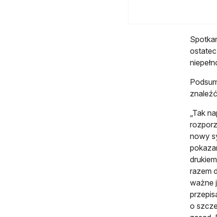
Spotkan
ostatec
niepełn
Podsumo
znaleź
„Tak na
rozporz
nowy sy
pokazan
drukiem
razem d
ważne j
przepis
o szcze