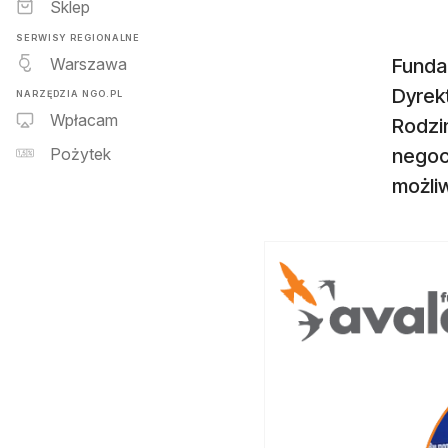
Sklep
SERWISY REGIONALNE
Warszawa
Funda
Dyrek
NARZĘDZIA NGO.PL
Wpłacam
Rodzin
negoc
Pożytek
możli