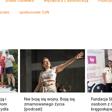
prawa człowieka
współpraca z administracją
Publicy
ściami
opiekunowie OzN
ją i
Nie boję się wojny. Boję się
Fundacja 
 Dom
zmarnowanego życia
osobom z 
zydla
[podcast]
kręgosłupa