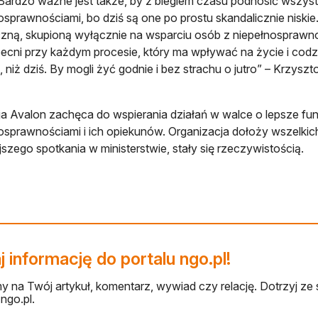
Bardzo ważne jest także, by z biegiem czasu podnosić wszys
osprawnościami, bo dziś są one po prostu skandalicznie niskie
czną, skupioną wyłącznie na wsparciu osób z niepełnosprawno
ecni przy każdym procesie, który ma wpływać na życie i codz
j, niż dziś. By mogli żyć godnie i bez strachu o jutro” – Krzysz
a Avalon zachęca do wspierania działań w walce o lepsze fu
osprawnościami i ich opiekunów. Organizacja dołoży wszelkic
szego spotkania w ministerstwie, stały się rzeczywistością.
 informację do portalu ngo.pl!
 na Twój artykuł, komentarz, wywiad czy relację. Dotrzyj ze 
ngo.pl.