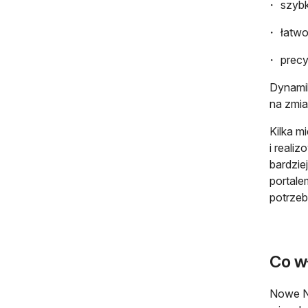
szybk
łatwo
precy
Dynamik
na zmia
Kilka m
i reali
bardzie
portale
potrzeb
Co wł
Nowe NG