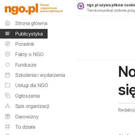
Publicystyka - ngo.pl
ngo.pl używa plików cookie
Portal
organizacji
Ten komunikat zniknie przy
pozarządowych
Menu główne
Strona główna
Publicystyka
Poradnik
Fakty o NGO
Fundusze
No
Szkolenia i wydarzenia
si
Usługi dla NGO
Ogłoszenia
Spis organizacji
Redakcj
Darowizny
To działa