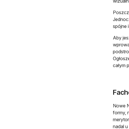
wizualn
Poszcze
Jednocz
spójne 
Aby jes
wprowad
podstro
Ogłosze
całym po
Fach
Nowe NG
formy, 
merytor
nadal u