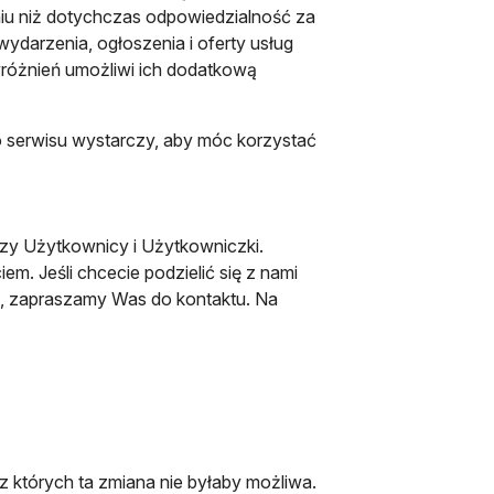
iu niż dotychczas odpowiedzialność za
wydarzenia, ogłoszenia i oferty usług
yróżnień umożliwi ich dodatkową
o serwisu wystarczy, aby móc korzystać
zy Użytkownicy i Użytkowniczki.
m. Jeśli chcecie podzielić się z nami
ę, zapraszamy Was do kontaktu. Na
iera się w nowej karcie
z których ta zmiana nie byłaby możliwa.