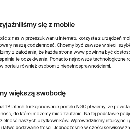
yjaźniliśmy się z mobile
ść z nas w przeszukiwaniu internetu korzysta z urządzeń mob
wały naszą codzienność. Chcemy być zawsze w sieci, szybko z
zimy z założenia, że każda strona www powinna być dostos
spełnia te oczekiwania. Ponadto najnowsze technologiczne ro
 portalu również osobom z niepełnosprawnościami.
my większą swobodę
al 18 latach funkcjonowania portalu NGO.pl wiemy, że pows
ność, do której możemy mieć zaufanie. Na tej podstawie pod
zielność naszych użytkowników. Wprowadziliśmy intuicyjne i p
 i łatwe dodawanie treści. Jednocześnie w części serwisów zm