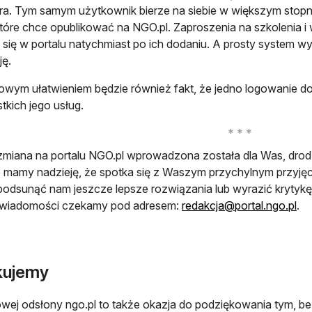
ra. Tym samym użytkownik bierze na siebie w większym stopn
 które chce opublikować na NGO.pl. Zaproszenia na szkolenia i 
 się w portalu natychmiast po ich dodaniu. A prosty system w
ę.
wym ułatwieniem będzie również fakt, że jedno logowanie d
tkich jego usług.
miana na portalu NGO.pl wprowadzona została dla Was, drod
 mamy nadzieję, że spotka się z Waszym przychylnym przyjęcie
 podsunąć nam jeszcze lepsze rozwiązania lub wyrazić krytyk
otw
wiadomości czekamy pod adresem:
redakcja@portal.ngo.pl
.
kujemy
owej odsłony ngo.pl to także okazja do podziękowania tym, be