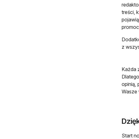
redakto
treści,
pojawią
promocj
Dodatko
z wszys
Każda z
Dlatego
opinią,
Wasze 
Dzię
Start n