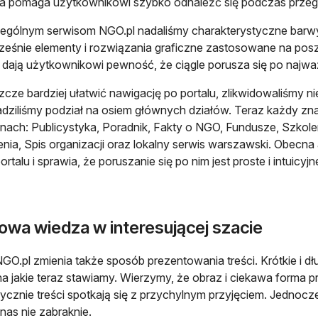
a pomaga użytkownikowi szybko odnaleźć się podczas przegl
gólnym serwisom NGO.pl nadaliśmy charakterystyczne barwy, 
eśnie elementy i rozwiązania graficzne zastosowane na pos
i dają użytkownikowi pewność, że ciągle porusza się po najwa
zcze bardziej ułatwić nawigację po portalu, zlikwidowaliśmy ni
ziliśmy podział na osiem głównych działów. Teraz każdy zna
nach: Publicystyka, Poradnik, Fakty o NGO, Fundusze, Szkolen
nia, Spis organizacji oraz lokalny serwis warszawski. Obecna 
rtalu i sprawia, że poruszanie się po nim jest proste i intuicyjn
owa wiedza w interesującej szacie
O.pl zmienia także sposób prezentowania treści. Krótkie i dłużs
na jakie teraz stawiamy. Wierzymy, że obraz i ciekawa forma
ycznie treści spotkają się z przychylnym przyjęciem. Jednocz
 nas nie zabraknie.