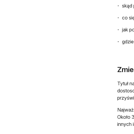
skąd 
co si
jak p
gdzie
Zmie
Tytuł n
dostoso
przyświ
Najważn
Około 3
innych 