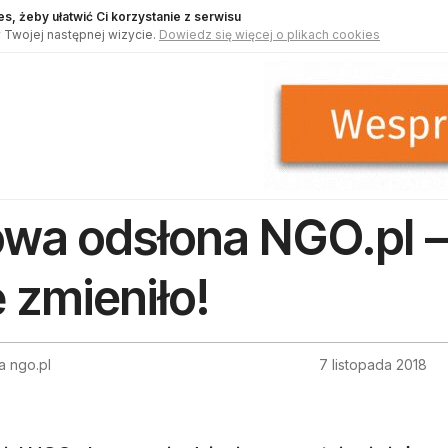
s, żeby ułatwić Ci korzystanie z serwisu
 Twojej następnej wizycie.
Dowiedz się więcej o plikach cookies
wa odsłona NGO.pl –
ę zmieniło!
a ngo.pl
7 listopada 2018