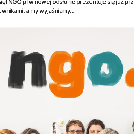
się! NGO.pl w nowej odsłonie prezentuje się już p
ownikami, a my wyjaśniamy…