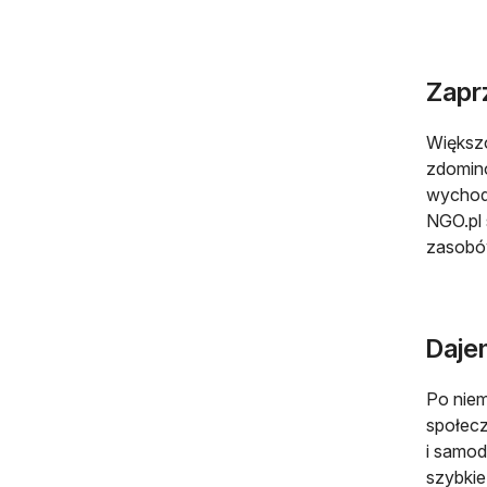
Zaprz
Większo
zdomino
wychod
NGO.pl 
zasobów
Daje
Po niem
społecz
i samod
szybkie