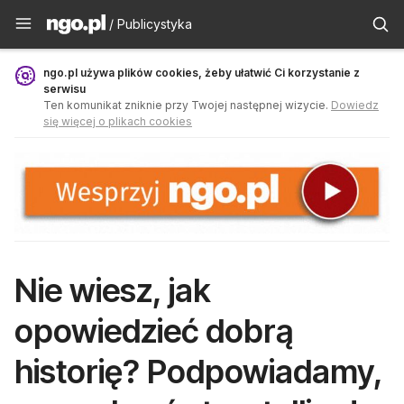
Publicystyka - ngo.pl
/ Publicystyka
ngo.pl używa plików cookies, żeby ułatwić Ci korzystanie z
serwisu
Ten komunikat zniknie przy Twojej następnej wizycie.
Dowiedz
się więcej o plikach cookies
Nie wiesz, jak
opowiedzieć dobrą
historię? Podpowiadamy,