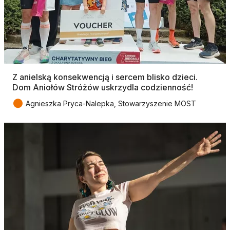
Z anielską konsekwencją i sercem blisko dzieci.
Dom Aniołów Stróżów uskrzydla codzienność!
●
Agnieszka Pryca-Nalepka, Stowarzyszenie MOST