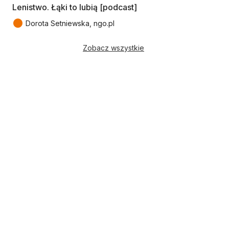
Lenistwo. Łąki to lubią [podcast]
●
Dorota Setniewska, ngo.pl
Zobacz wszystkie