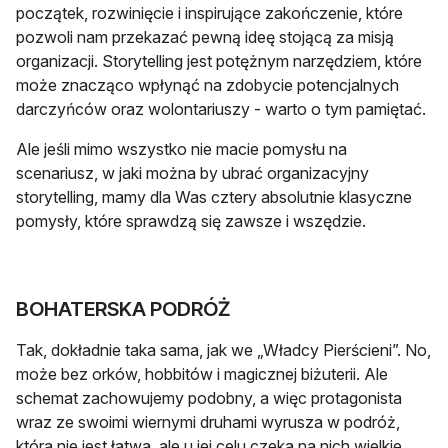
początek, rozwinięcie i inspirujące zakończenie, które
pozwoli nam przekazać pewną ideę stojącą za misją
organizacji. Storytelling jest potężnym narzędziem, które
może znacząco wpłynąć na zdobycie potencjalnych
darczyńców oraz wolontariuszy - warto o tym pamiętać.
Ale jeśli mimo wszystko nie macie pomysłu na
scenariusz, w jaki można by ubrać organizacyjny
storytelling, mamy dla Was cztery absolutnie klasyczne
pomysły, które sprawdzą się zawsze i wszędzie.
BOHATERSKA PODRÓŻ
Tak, dokładnie taka sama, jak we „Władcy Pierścieni”. No,
może bez orków, hobbitów i magicznej biżuterii. Ale
schemat zachowujemy podobny, a więc protagonista
wraz ze swoimi wiernymi druhami wyrusza w podróż,
która nie jest łatwa, ale u jej celu czeka na nich wielkie