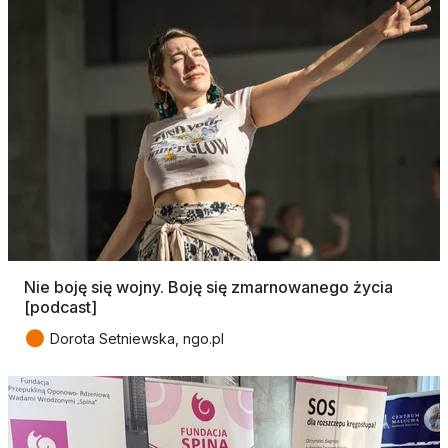
Nie boję się wojny. Boję się zmarnowanego życia
[podcast]
●
Dorota Setniewska, ngo.pl