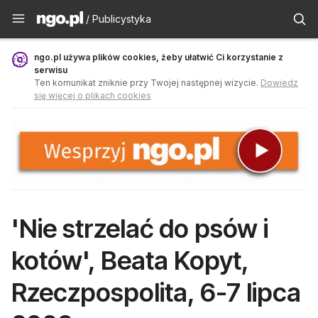
Publicystyka - ngo.pl
/ Publicystyka
ngo.pl używa plików cookies, żeby ułatwić Ci korzystanie z
serwisu
Ten komunikat zniknie przy Twojej następnej wizycie.
Dowiedz
się więcej o plikach cookies
'Nie strzelać do psów i
kotów', Beata Kopyt,
Rzeczpospolita, 6-7 lipca