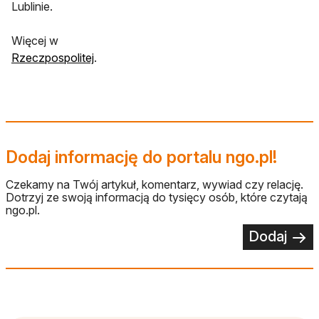
Lublinie.
Więcej w
otwiera się w nowej karcie
Rzeczpospolitej
.
Dodaj informację do portalu ngo.pl!
Czekamy na Twój artykuł, komentarz, wywiad czy relację.
Dotrzyj ze swoją informacją do tysięcy osób, które czytają
ngo.pl.
Dodaj