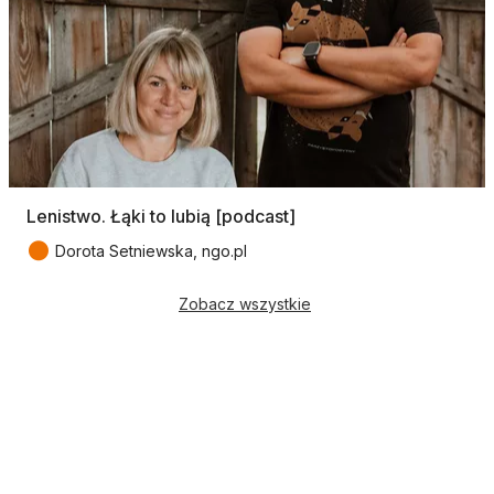
Lenistwo. Łąki to lubią [podcast]
●
Dorota Setniewska, ngo.pl
Zobacz wszystkie