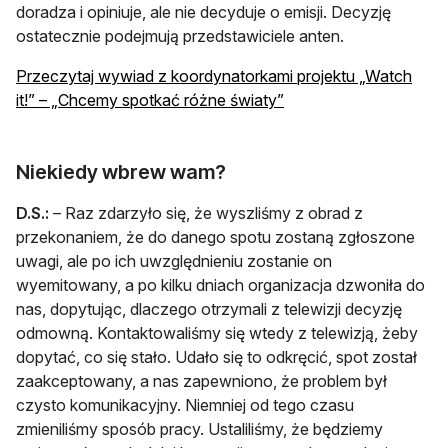
doradza i opiniuje, ale nie decyduje o emisji. Decyzję
ostatecznie podejmują przedstawiciele anten.
Przeczytaj wywiad z koordynatorkami projektu „Watch
otwiera się w nowej ka
it!” – „Chcemy spotkać różne światy”
Niekiedy wbrew wam?
D.S.:
– Raz zdarzyło się, że wyszliśmy z obrad z
przekonaniem, że do danego spotu zostaną zgłoszone
uwagi, ale po ich uwzględnieniu zostanie on
wyemitowany, a po kilku dniach organizacja dzwoniła do
nas, dopytując, dlaczego otrzymali z telewizji decyzję
odmowną. Kontaktowaliśmy się wtedy z telewizją, żeby
dopytać, co się stało. Udało się to odkręcić, spot został
zaakceptowany, a nas zapewniono, że problem był
czysto komunikacyjny. Niemniej od tego czasu
zmieniliśmy sposób pracy. Ustaliliśmy, że będziemy