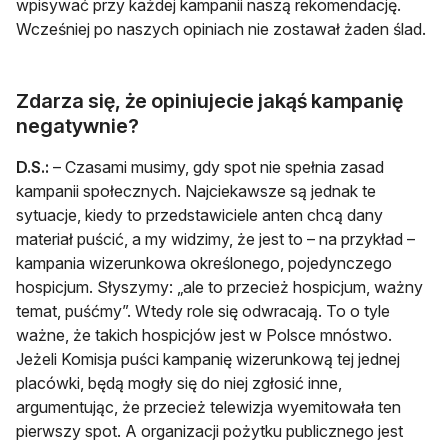
wpisywać przy każdej kampanii naszą rekomendację.
Wcześniej po naszych opiniach nie zostawał żaden ślad.
Zdarza się, że opiniujecie jakąś kampanię
negatywnie?
D.S.:
– Czasami musimy, gdy spot nie spełnia zasad
kampanii społecznych. Najciekawsze są jednak te
sytuacje, kiedy to przedstawiciele anten chcą dany
materiał puścić, a my widzimy, że jest to – na przykład –
kampania wizerunkowa określonego, pojedynczego
hospicjum. Słyszymy: „ale to przecież hospicjum, ważny
temat, puśćmy”. Wtedy role się odwracają. To o tyle
ważne, że takich hospicjów jest w Polsce mnóstwo.
Jeżeli Komisja puści kampanię wizerunkową tej jednej
placówki, będą mogły się do niej zgłosić inne,
argumentując, że przecież telewizja wyemitowała ten
pierwszy spot. A organizacji pożytku publicznego jest