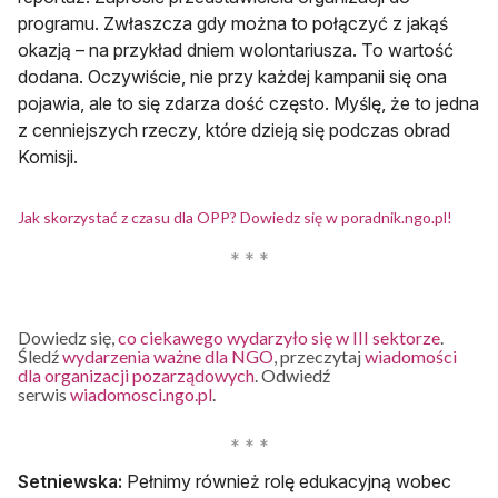
programu. Zwłaszcza gdy można to połączyć z jakąś
okazją – na przykład dniem wolontariusza. To wartość
dodana. Oczywiście, nie przy każdej kampanii się ona
pojawia, ale to się zdarza dość często. Myślę, że to jedna
z cenniejszych rzeczy, które dzieją się podczas obrad
Komisji.
otwier
Jak skorzystać z czasu dla OPP? Dowiedz się w poradnik.ngo.pl!
Dowiedz się,
co ciekawego wydarzyło się w III sektorze
.
Śledź
wydarzenia ważne dla NGO
, przeczytaj
wiadomości
dla organizacji pozarządowych
. Odwiedź
serwis
wiadomosci.ngo.pl
.
Setniewska:
Pełnimy również rolę edukacyjną wobec