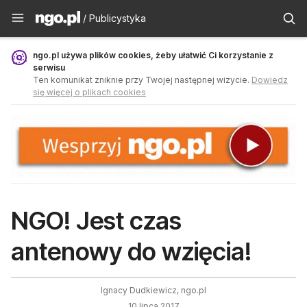
Publicystyka - ngo.pl
/ Publicystyka
ngo.pl używa plików cookies, żeby ułatwić Ci korzystanie z
serwisu
Ten komunikat zniknie przy Twojej następnej wizycie.
Dowiedz
się więcej o plikach cookies
NGO! Jest czas
antenowy do wzięcia!
Ignacy Dudkiewicz, ngo.pl
10 lipca 2017