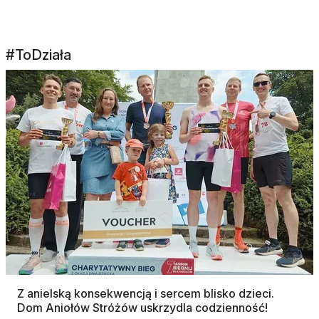
#ToDziała
Z anielską konsekwencją i sercem blisko dzieci.
Dom Aniołów Stróżów uskrzydla codzienność!