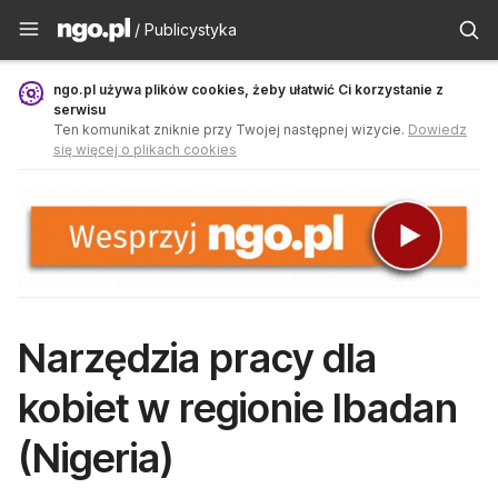
Publicystyka - ngo.pl
/ Publicystyka
ngo.pl używa plików cookies, żeby ułatwić Ci korzystanie z
serwisu
Ten komunikat zniknie przy Twojej następnej wizycie.
Dowiedz
się więcej o plikach cookies
Narzędzia pracy dla
kobiet w regionie Ibadan
(Nigeria)