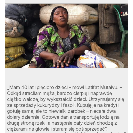
„Mam 40 lat i pięcioro dzieci – mówi Latifat Mutaivu. –
Odkąd straciłam męża, bardzo cierpię i naprawdę
c
ciężko walczę, by wykształcić dzieci. Utrzymujemy się
i
ze sprzedaży kukurydzy i fasoli. Kupuję je na kredyt i
l
gotuję sama, ale to niewielki zarobek – niecałe dwa
dolary dziennie. Gotowe dania transportuję łodzią na
drugą stronę rzeki, a następnie cały dzień chodzę z
ciężarami na głowie i staram się coś sprzedać”.