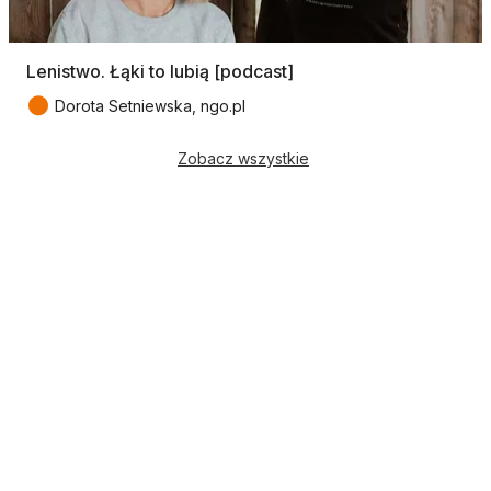
Lenistwo. Łąki to lubią [podcast]
●
Dorota Setniewska, ngo.pl
Zobacz wszystkie