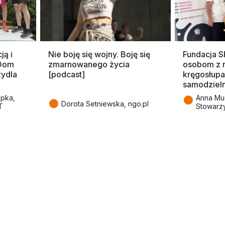
ją i
Nie boję się wojny. Boję się
Fundacja 
 Dom
zmarnowanego życia
osobom z 
zydla
[podcast]
kręgosłupa
samodziel
●
epka,
Anna Mu
●
Dorota Setniewska, ngo.pl
T
Stowarz