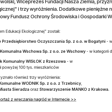
olski, Wiceprezes Fundacji Nasza Ziemia, przyznał
icznej" i trzy wyróżnienia. Dodatkowe pieniężne n
owy Fundusz Ochrony Środowiska i Gospodarki W
em Edukacji Ekologicznej" zostali:
 Przedsiębiorstwo Oczyszczania Sp. z o.o. w Bogatyni
- w
 Komunalna Wschowa Sp. z o.o. ze Wschowy
- w kategorii
k Komunalny WISŁOK z Rzeszowa
- w
ii powyżej 100 tys. mieszkańców
zyznało również trzy wyróżnienia:
 Komunalne WODNIK Sp. z o.o. z
Trzebnicy
,
Miasta Sieradza
oraz
Stowarzyszenie MANKO z Krakowa
.
ortaż z wręczania nagród w Internecie >>