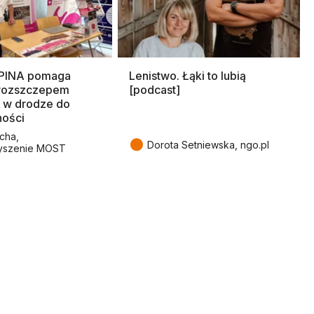
SPINA pomaga
Lenistwo. Łąki to lubią
rozszczepem
[podcast]
 w drodze do
ności
cha,
●
Dorota Setniewska, ngo.pl
yszenie MOST