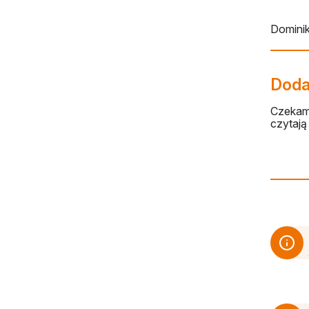
Domini
Dodaj
Czekamy
czytają 