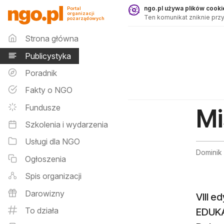
Publicystyka - ngo.pl
ngo.pl używa plików cookie
Portal
organizacji
Ten komunikat zniknie przy
pozarządowych
Menu główne
Strona główna
Publicystyka
Poradnik
Fakty o NGO
Fundusze
Mi
Szkolenia i wydarzenia
Usługi dla NGO
Dominik
Ogłoszenia
Spis organizacji
Darowizny
VIII e
To działa
EDUKA