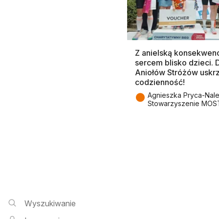
Z anielską konsekwenc
sercem blisko dzieci.
Aniołów Stróżów uskr
codzienność!
●
Agnieszka Pryca-Nal
Stowarzyszenie MOS
Wyszukiwarka i logowanie
Wyszukiwanie