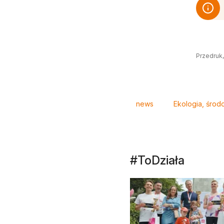
Przedruk,
Tagi
news
Ekologia, środ
#ToDziała