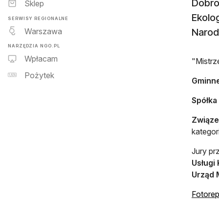
Dobrow
Sklep
Ekolog
SERWISY REGIONALNE
Warszawa
Narod
NARZĘDZIA NGO.PL
Wpłacam
"Mistrz
Pożytek
Gminne
Spółka
Związe
kategor
Jury pr
Usługi
Urząd 
Fotorep