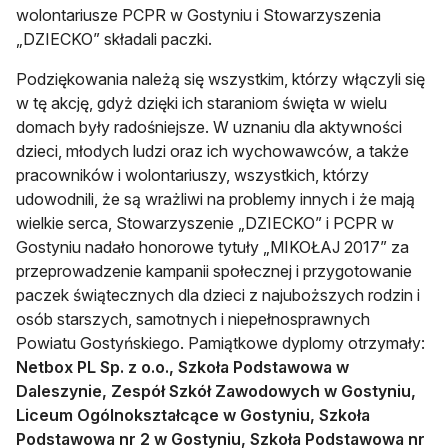
wolontariusze PCPR w Gostyniu i Stowarzyszenia
„DZIECKO” składali paczki.
Podziękowania należą się wszystkim, którzy włączyli się
w tę akcję, gdyż dzięki ich staraniom święta w wielu
domach były radośniejsze. W uznaniu dla aktywności
dzieci, młodych ludzi oraz ich wychowawców, a także
pracowników i wolontariuszy, wszystkich, którzy
udowodnili, że są wrażliwi na problemy innych i że mają
wielkie serca, Stowarzyszenie „DZIECKO” i PCPR w
Gostyniu nadało honorowe tytuły „MIKOŁAJ 2017” za
przeprowadzenie kampanii społecznej i przygotowanie
paczek świątecznych dla dzieci z najuboższych rodzin i
osób starszych, samotnych i niepełnosprawnych
Powiatu Gostyńskiego. Pamiątkowe dyplomy otrzymały:
Netbox PL Sp. z o.o
., Szkoła Podstawowa w
Daleszynie, Zespół Szkół Zawodowych w Gostyniu,
Liceum Ogólnokształcące w Gostyniu,
Szkoła
Podstawowa nr 2 w Gostyniu, Szkoła Podstawowa nr