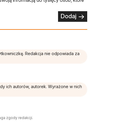
swoją informacją do tysięcy osób, które
Dodaj
żytkowniczkę. Redakcja nie odpowiada za
ądy ich autorów, autorek. Wyrażone w nich
aga zgody redakcji.