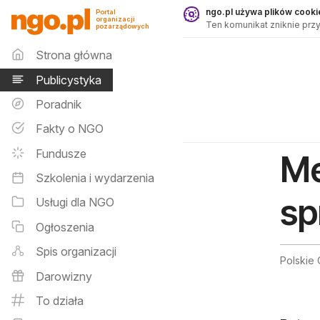
Publicystyka - ngo.pl
ngo.pl używa plików cookie
Portal
organizacji
Ten komunikat zniknie przy
pozarządowych
Menu główne
Strona główna
Publicystyka
Poradnik
Fakty o NGO
Fundusze
Me
Szkolenia i wydarzenia
sp
Usługi dla NGO
Ogłoszenia
Spis organizacji
Polskie
Darowizny
To działa