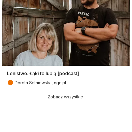
Lenistwo. Łąki to lubią [podcast]
●
Dorota Setniewska, ngo.pl
Zobacz wszystkie