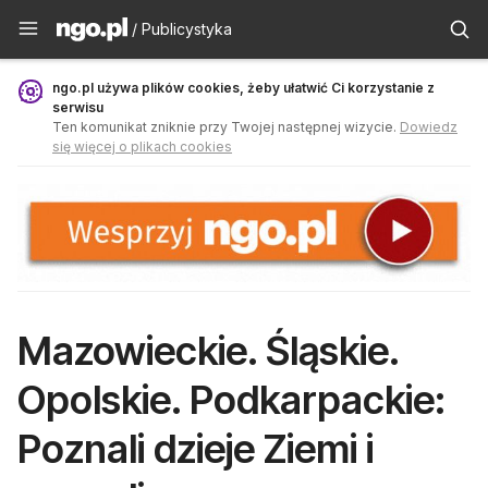
Publicystyka - ngo.pl
/ Publicystyka
ngo.pl używa plików cookies, żeby ułatwić Ci korzystanie z
serwisu
Ten komunikat zniknie przy Twojej następnej wizycie.
Dowiedz
się więcej o plikach cookies
Mazowieckie. Śląskie.
Opolskie. Podkarpackie:
Poznali dzieje Ziemi i