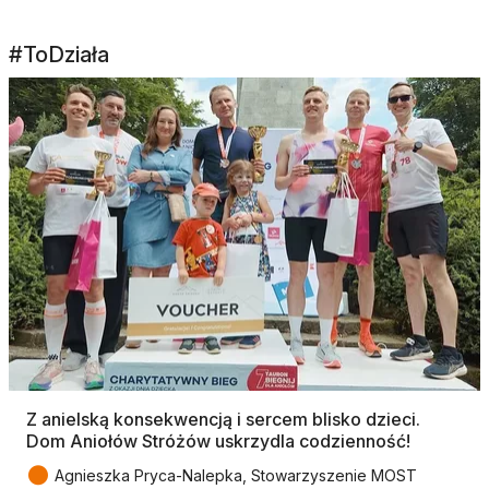
#ToDziała
Z anielską konsekwencją i sercem blisko dzieci.
Dom Aniołów Stróżów uskrzydla codzienność!
●
Agnieszka Pryca-Nalepka, Stowarzyszenie MOST