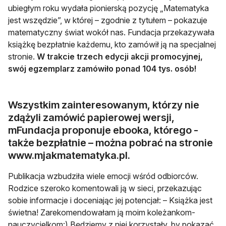
ubiegłym roku wydała pionierską pozycję „Matematyka
jest wszędzie”, w której – zgodnie z tytułem – pokazuje
matematyczny świat wokół nas. Fundacja przekazywała
książkę bezpłatnie każdemu, kto zamówił ją na specjalnej
stronie.
W trakcie trzech edycji akcji promocyjnej,
swój egzemplarz zamówiło ponad 104 tys. osób!
Wszystkim zainteresowanym, którzy nie
zdążyli zamówić papierowej wersji,
mFundacja proponuje ebooka, którego -
także bezpłatnie – można pobrać na stronie
www.mjakmatematyka.pl.
Publikacja wzbudziła wiele emocji wśród odbiorców.
Rodzice szeroko komentowali ją w sieci, przekazując
sobie informacje i doceniając jej potencjał: – Książka jest
świetna! Zarekomendowałam ją moim koleżankom-
nauczycielkom:) Będziemy z niej korzystały, by pokazać