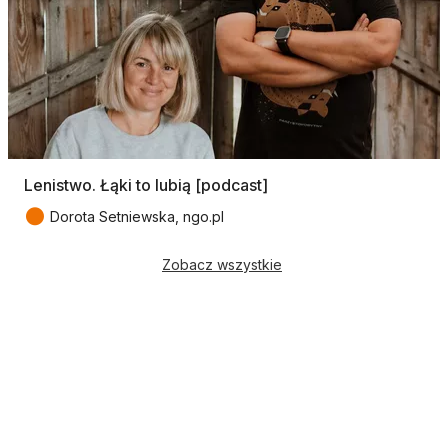
Lenistwo. Łąki to lubią [podcast]
●
Dorota Setniewska, ngo.pl
Zobacz wszystkie