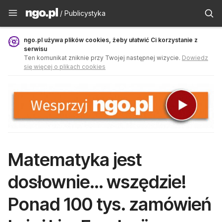
Publicystyka - ngo.pl
/ Publicystyka
ngo.pl używa plików cookies, żeby ułatwić Ci korzystanie z
serwisu
Ten komunikat zniknie przy Twojej następnej wizycie.
Dowiedz
się więcej o plikach cookies
Matematyka jest
dosłownie… wszędzie!
Ponad 100 tys. zamówień