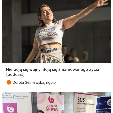
Nie boję się wojny. Boję się zmarnowanego życia
[podcast]
●
Dorota Setniewska, ngo.pl