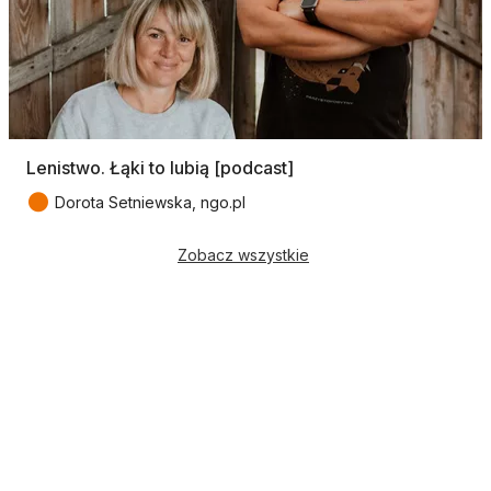
Lenistwo. Łąki to lubią [podcast]
●
Dorota Setniewska, ngo.pl
Zobacz wszystkie