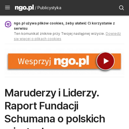
Publicystyka - ngo.pl
/ Publicystyka
ngo.pl używa plików cookies, żeby ułatwić Ci korzystanie z
serwisu
Ten komunikat zniknie przy Twojej następnej wizycie.
Dowiedz
się więcej o plikach cookies
Maruderzy i Liderzy.
Raport Fundacji
Schumana o polskich