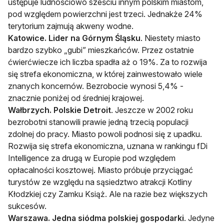
ustępuje ludnościowo sześciu innym polskim miastom,
pod względem powierzchni jest trzeci. Jednakże 24%
terytorium zajmują akweny wodne.
Katowice. Lider na Górnym Śląsku
. Niestety miasto
bardzo szybko „gubi” mieszkańców. Przez ostatnie
ćwierćwiecze ich liczba spadła aż o 19%. Za to rozwija
się strefa ekonomiczna, w której zainwestowało wiele
znanych koncernów. Bezrobocie wynosi 5,4% -
znacznie poniżej od średniej krajowej.
Wałbrzych. Polskie Detroit
. Jeszcze w 2002 roku
bezrobotni stanowili prawie jedną trzecią populacji
zdolnej do pracy. Miasto powoli podnosi się z upadku.
Rozwija się strefa ekonomiczna, uznana w rankingu fDi
Intelligence za drugą w Europie pod względem
opłacalności kosztowej. Miasto próbuje przyciągać
turystów ze względu na sąsiedztwo atrakcji Kotliny
Kłodzkiej czy Zamku Książ. Ale na razie bez większych
sukcesów.
Warszawa. Jedna siódma polskiej gospodarki
. Jedyne