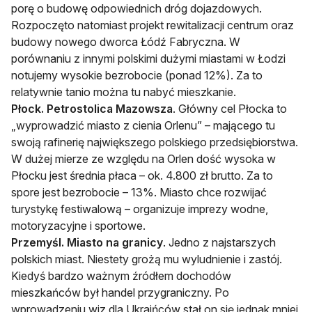
porę o budowę odpowiednich dróg dojazdowych.
Rozpoczęto natomiast projekt rewitalizacji centrum oraz
budowy nowego dworca Łódź Fabryczna. W
porównaniu z innymi polskimi dużymi miastami w Łodzi
notujemy wysokie bezrobocie (ponad 12%). Za to
relatywnie tanio można tu nabyć mieszkanie.
Płock. Petrostolica Mazowsza
. Główny cel Płocka to
„wyprowadzić miasto z cienia Orlenu” – mającego tu
swoją rafinerię największego polskiego przedsiębiorstwa.
W dużej mierze ze względu na Orlen dość wysoka w
Płocku jest średnia płaca – ok. 4.800 zł brutto. Za to
spore jest bezrobocie – 13%. Miasto chce rozwijać
turystykę festiwalową – organizuje imprezy wodne,
motoryzacyjne i sportowe.
Przemyśl. Miasto na granicy
. Jedno z najstarszych
polskich miast. Niestety grożą mu wyludnienie i zastój.
Kiedyś bardzo ważnym źródłem dochodów
mieszkańców był handel przygraniczny. Po
wprowadzeniu wiz dla Ukraińców stał on się jednak mniej