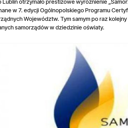
o Lublin otrzymało prestiżowe wyróżnienie „Samor
nane w 7. edycji Ogólnopolskiego Programu Certyf
ządnych Województw. Tym samym po raz kolejny zna
anych samorządów w dziedzinie oświaty.