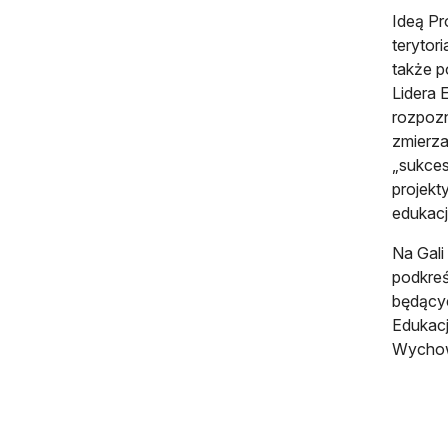
Ideą Pr
terytor
także p
Lidera 
rozpozn
zmierza
„sukces
projekt
edukacji
Na Gali
podkreś
będącyc
Edukacj
Wychowa