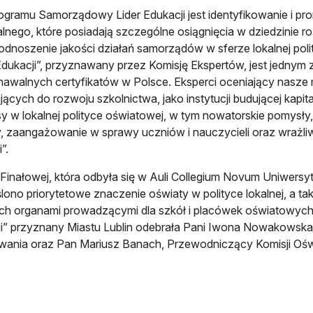
ogramu Samorządowy Lider Edukacji jest identyfikowanie i p
ialnego, które posiadają szczególne osiągnięcia w dziedzinie r
odnoszenie jakości działań samorządów w sferze lokalnej pol
Edukacji”, przyznawany przez Komisję Ekspertów, jest jednym z n
awalnych certyfikatów w Polsce. Eksperci oceniający nasze mi
jących do rozwoju szkolnictwa, jako instytucji budującej kapit
y w lokalnej polityce oświatowej, w tym nowatorskie pomysły,
y, zaangażowanie w sprawy uczniów i nauczycieli oraz wrażl
”.
 Finałowej, która odbyła się w Auli Collegium Novum Uniwersyte
lono priorytetowe znaczenie oświaty w polityce lokalnej, a ta
h organami prowadzącymi dla szkół i placówek oświatowych.
i” przyznany Miastu Lublin odebrała Pani Iwona Nowakowska,
nia oraz Pan Mariusz Banach, Przewodniczący Komisji Oświ