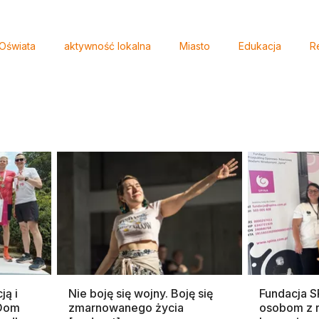
Oświata
aktywność lokalna
Miasto
Edukacja
R
ją i
Nie boję się wojny. Boję się
Fundacja 
 Dom
zmarnowanego życia
osobom z 