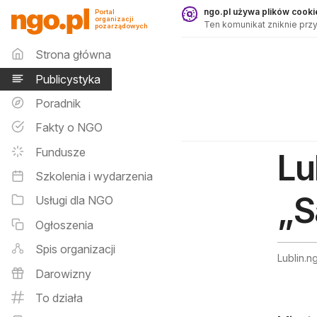
Publicystyka - ngo.pl
ngo.pl używa plików cookie
Portal
organizacji
Ten komunikat zniknie przy
pozarządowych
Menu główne
Strona główna
Publicystyka
Poradnik
Fakty o NGO
Fundusze
Lu
Szkolenia i wydarzenia
„S
Usługi dla NGO
Ogłoszenia
Spis organizacji
Lublin.n
Darowizny
To działa