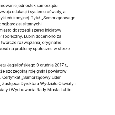
romowanie jednostek samorządu
ozwoju edukacji i systemu oświaty, a
ityki edukacyjnej. Tytuł „Samorządowego
ajbardziej elitarnych i
asto dostrzegli szereg inicjatyw
ał społeczny. Lublin doceniono za
 twórcze rozwiązania, oryginalne
iwość na problemy społeczne w sferze
tu Jagiellońskiego 9 grudnia 2017 r.,
kże szczególną rolę gmin i powiatów
 Certyfikat „Samorządowy Lider
 Zastępca Dyrektora Wydziału Oświaty i
aty i Wychowania Rady Miasta Lublin.