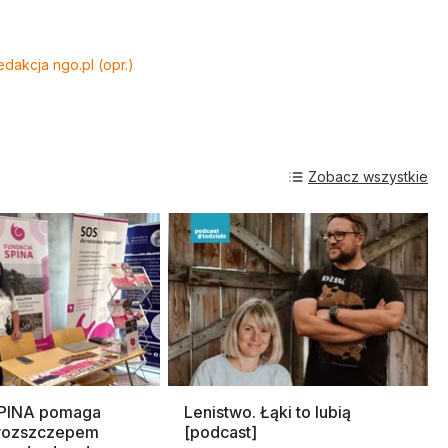
edakcja ngo.pl (opr.)
Zobacz wszystkie
SPINA pomaga
Lenistwo. Łąki to lubią
rozszczepem
[podcast]