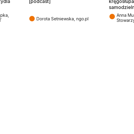
zydla
[podcast]
kręgosłupa
samodziel
●
epka,
Anna Mu
●
Dorota Setniewska, ngo.pl
T
Stowarz