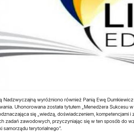
ą Nadzwyczajną wyróżniono również Panią Ewę Dumkiewicz-S
ania. Uhonorowana została tytułem „Menedżera Sukcesu w O
odznaczająca się „wiedzą, doświadczeniem, kompetencjami
h zadań zawodowych, przyczyniając się w ten sposób do wzor
ki samorządu terytorialnego”.