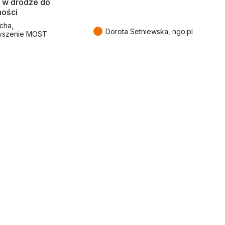
 w drodze do
ności
cha,
●
Dorota Setniewska, ngo.pl
yszenie MOST