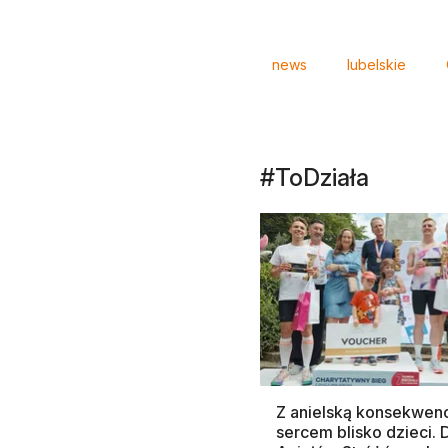
Tagi
news
lubelskie
#ToDziała
Z anielską konsekwenc
sercem blisko dzieci.