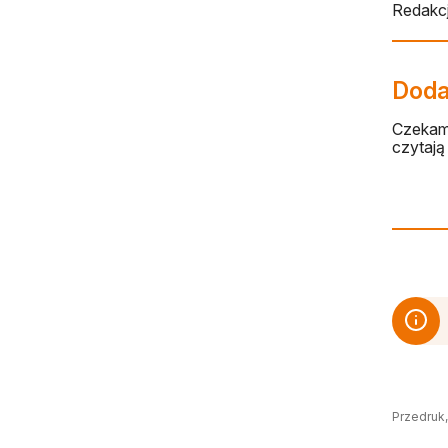
Redakcj
Dodaj
Czekamy
czytają 
Przedruk,