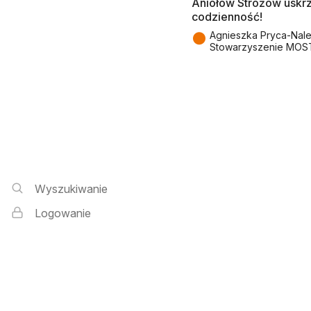
Aniołów Stróżów uskr
codzienność!
●
Agnieszka Pryca-Nal
Stowarzyszenie MOS
Wyszukiwarka i logowanie
Wyszukiwanie
Logowanie