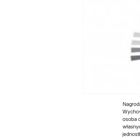
Nagrod
Wychow
osoba 
własnyc
jednost